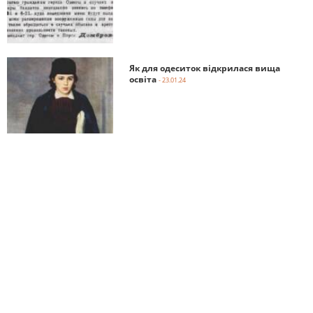
Як для одеситок відкрилася вища
освіта
- 23.01.24