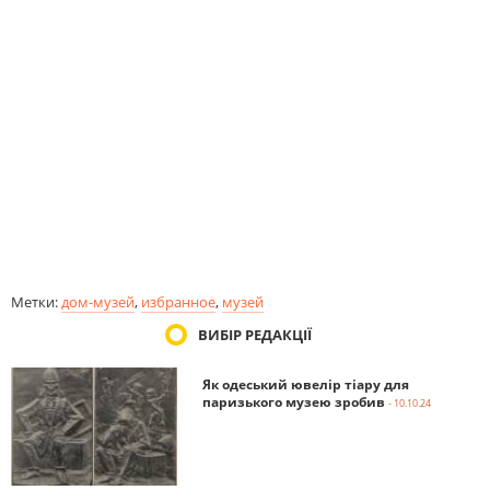
Метки:
дом-музей
,
избранное
,
музей
ВИБІР РЕДАКЦІЇ
Як одеський ювелір тіару для
паризького музею зробив
- 10.10.24