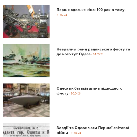
Перше одеське кіно: 100 років тому
-
21.07.24
Невдалий рейд радянського флоту та
до чого тут Одеса
- 14.05.24
Одеса як батьківщина підводного
флоту
- 30.04.24
Злодії та Одеса: часи Першої світової
війни
- 21.04.24