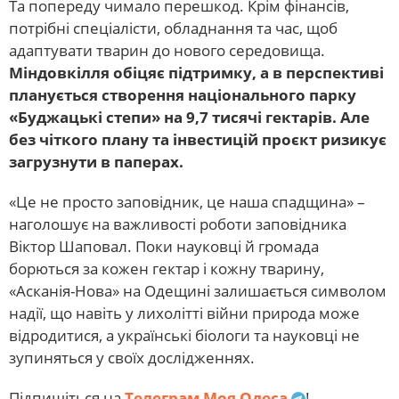
Та попереду чимало перешкод. Крім фінансів,
потрібні спеціалісти, обладнання та час, щоб
адаптувати тварин до нового середовища.
Міндовкілля обіцяє підтримку, а в перспективі
планується створення національного парку
«Буджацькі степи» на 9,7 тисячі гектарів. Але
без чіткого плану та інвестицій проєкт ризикує
загрузнути в паперах.
«Це не просто заповідник, це наша спадщина» –
наголошує на важливості роботи заповідника
Віктор Шаповал. Поки науковці й громада
борються за кожен гектар і кожну тварину,
«Асканія-Нова» на Одещині залишається символом
надії, що навіть у лихолітті війни природа може
відродитися, а українські біологи та науковці не
зупиняться у своїх дослідженнях.
Підпишіться на
Телеграм Моя Одеса
!