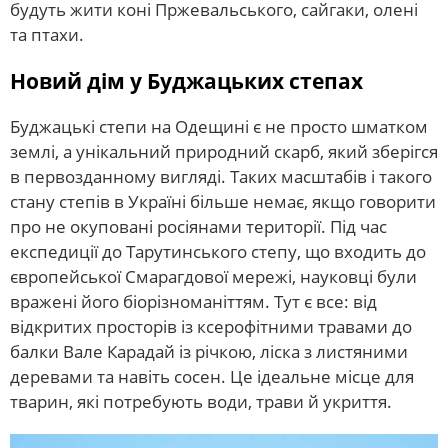
будуть жити коні Пржевальського, сайгаки, олені
та птахи.
Новий дім у Буджацьких степах
Буджацькі степи на Одещині є не просто шматком
землі, а унікальний природний скарб, який зберігся
в первозданному вигляді. Таких масштабів і такого
стану степів в Україні більше немає, якщо говорити
про не окуповані росіянами території. Під час
експедиції до Тарутинського степу, що входить до
європейської Смарагдової мережі, науковці були
вражені його біорізноманіттям. Тут є все: від
відкритих просторів із ксерофітними травами до
балки Вале Карадай із річкою, ліска з листяними
деревами та навіть сосен. Це ідеальне місце для
тварин, які потребують води, трави й укриття.