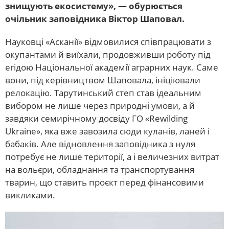
знищують екосистему», — обурюється
очільник заповідника Віктор Шаповал.
Науковці «Асканії» відмовилися співпрацювати з
окупантами й виїхали, продовживши роботу під
егідою Національної академії аграрних наук. Саме
вони, під керівництвом Шаповала, ініціювали
релокацію. Тарутинський степ став ідеальним
вибором не лише через природні умови, а й
завдяки семирічному досвіду ГО «Rewilding
Ukraine», яка вже завозила сюди куланів, ланей і
бабаків. Але відновлення заповідника з нуля
потребує не лише території, а і величезних витрат
на вольєри, обладнання та транспортування
тварин, що ставить проєкт перед фінансовими
викликами.