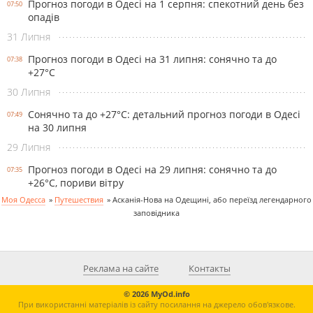
Прогноз погоди в Одесі на 1 серпня: спекотний день без
07:50
опадів
31 Липня
Прогноз погоди в Одесі на 31 липня: сонячно та до
07:38
+27°С
30 Липня
Сонячно та до +27°С: детальний прогноз погоди в Одесі
07:49
на 30 липня
29 Липня
Прогноз погоди в Одесі на 29 липня: сонячно та до
07:35
+26°С, пориви вітру
Моя Одесса
»
Путешествия
»
Асканія-Нова на Одещині, або переїзд легендарного
заповідника
Реклама на сайте
Контакты
© 2026 MyOd.info
При використанні матеріалів із сайту посилання на джерело обов'язкове.