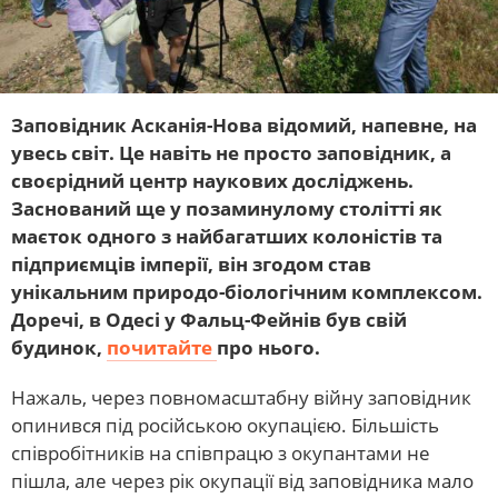
Заповідник Асканія-Нова відомий, напевне, на
увесь світ. Це навіть не просто заповідник, а
своєрідний центр наукових досліджень.
Заснований ще у позаминулому столітті як
маєток одного з найбагатших колоністів та
підприємців імперії, він згодом став
унікальним природо-біологічним комплексом.
Доречі, в Одесі у Фальц-Фейнів був свій
будинок,
почитайте
про нього.
Нажаль, через повномасштабну війну заповідник
опинився під російською окупацією. Більшість
співробітників на співпрацю з окупантами не
пішла, але через рік окупації від заповідника мало