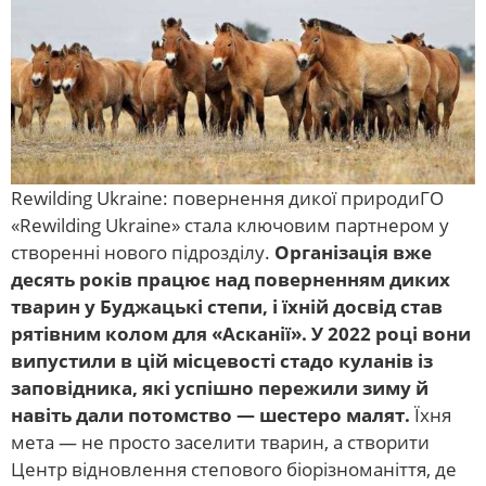
Rewilding Ukraine: повернення дикої природиГО
«Rewilding Ukraine» стала ключовим партнером у
створенні нового підрозділу.
Організація вже
десять років працює над поверненням диких
тварин у Буджацькі степи, і їхній досвід став
рятівним колом для «Асканії». У 2022 році вони
випустили в цій місцевості стадо куланів із
заповідника, які успішно пережили зиму й
навіть дали потомство — шестеро малят.
Їхня
мета — не просто заселити тварин, а створити
Центр відновлення степового біорізноманіття, де