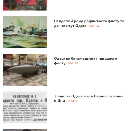
Невдалий рейд радянського флоту та
до чого тут Одеса
- 14.05.24
Одеса як батьківщина підводного
флоту
- 30.04.24
Злодії та Одеса: часи Першої світової
війни
- 21.04.24