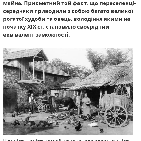
майна. Прикметний той факт, що переселенці-
середняки приводили з собою багато великої
рогатої худоби та овець, володіння якими на
початку XIX ст. становило своєрідний
еквівалент заможності.