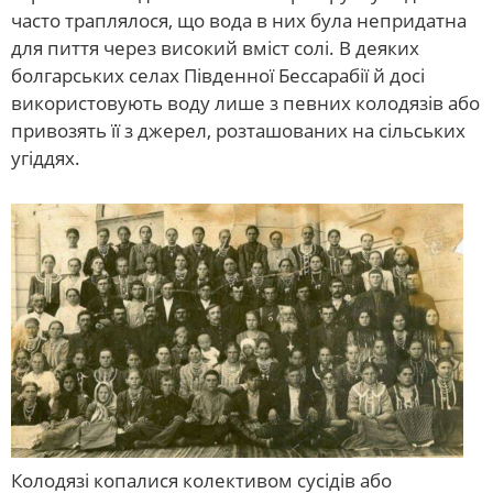
часто траплялося, що вода в них була непридатна
для пиття через високий вміст солі. В деяких
болгарських селах Південної Бессарабії й досі
використовують воду лише з певних колодязів або
привозять її з джерел, розташованих на сільських
угіддях.
Колодязі копалися колективом сусідів або