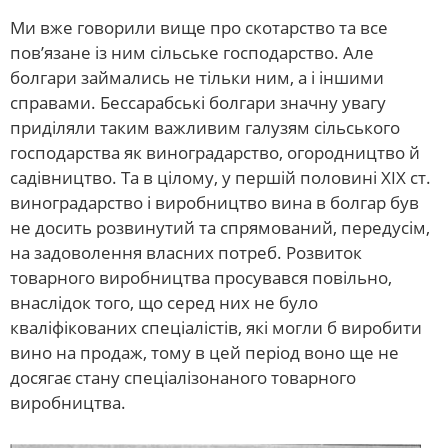
Ми вже говорили вище про скотарство та все
пов’язане із ним сільське господарство. Але
болгари займались не тільки ним, а і іншими
справами. Бессарабські болгари значну увагу
приділяли таким важливим галузям сільського
господарства як виноградарство, огородництво й
садівництво. Та в цілому, у першій половині ХІХ ст.
виноградарство і виробництво вина в болгар був
не досить розвинутий та спрямований, передусім,
на задоволення власних потреб. Розвиток
товарного виробництва просувався повільно,
внаслідок того, що серед них не було
кваліфікованих спеціалістів, які могли б виробити
вино на продаж, тому в цей період воно ще не
досягає стану спеціалізонаного товарного
виробництва.