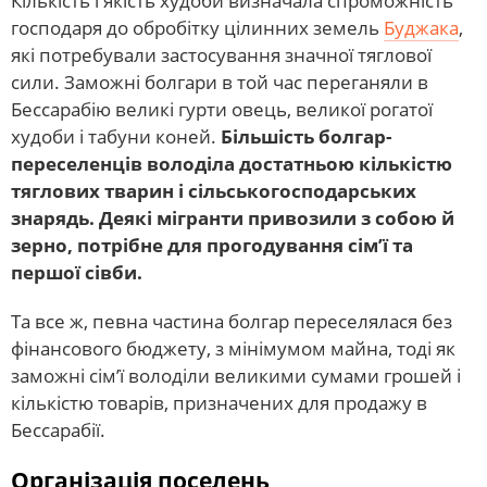
Кількість і якість худоби визначала спроможність
господаря до обробітку цілинних земель
Буджака
,
які потребували застосування значної тяглової
сили. Заможні болгари в той час переганяли в
Бессарабію великі гурти овець, великої рогатої
худоби і табуни коней.
Більшість болгар-
переселенців володіла достатньою кількістю
тяглових тварин і сільськогосподарських
знарядь. Деякі мігранти привозили з собою й
зерно, потрібне для прогодування сім’ї та
першої сівби.
Та все ж, певна частина болгар переселялася без
фінансового бюджету, з мінімумом майна, тоді як
заможні сім’ї володіли великими сумами грошей і
кількістю товарів, призначених для продажу в
Бессарабії.
Організація поселень