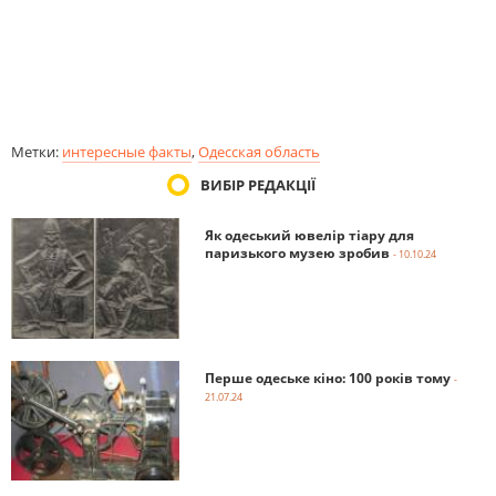
Метки:
интересные факты
,
Одесская область
ВИБІР РЕДАКЦІЇ
Як одеський ювелір тіару для
паризького музею зробив
- 10.10.24
Перше одеське кіно: 100 років тому
-
21.07.24