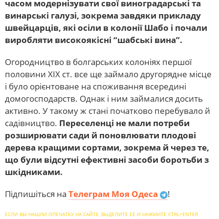
часом модернізувати свої виноградарські та
винарські галузі, зокрема завдяки прикладу
швейцарців, які осіли в колонії Шабо і почали
виробляти високоякісні “шабські вина”.
Огородництво в болгарських колоніях першої
половини XIX ст. все ще займало другорядне місце
і було орієнтоване на споживання всередині
домогосподарств. Однак і ним займалися досить
активно. У такому ж стані початково перебувало й
садівництво.
Переселенці не мали потреби
розширювати сади й поновлювати плодові
дерева кращими сортами, зокрема й через те,
що були відсутні ефективні засоби боротьби з
шкідниками.
Підпишіться на
Телеграм Моя Одеса
!
ЕСЛИ ВЫ НАШЛИ ОПЕЧАТКУ НА САЙТЕ, ВЫДЕЛИТЕ ЕЕ И НАЖМИТЕ CTRL+ENTER