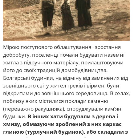
Мірою поступового облаштування і зростання
добробуту, поселенці почали будувати наземні
житла з підручного матеріалу, прилаштовуючи
його до своїх традицій домобудівництва.
Болгарські будинки, на відміну від замкнених від
зовнішнього світу жител греків і вірмен, були
відкритими до зовнішнього середовища. В селах,
поблизу яких містилися поклади каменю
(переважно ракушняка), споруджували кам’яні
будинки.
В інших хати будували з дерева і
хмизу, обмазуючи зроблений з них каркас
глиною (турлучний будинок), або складали з