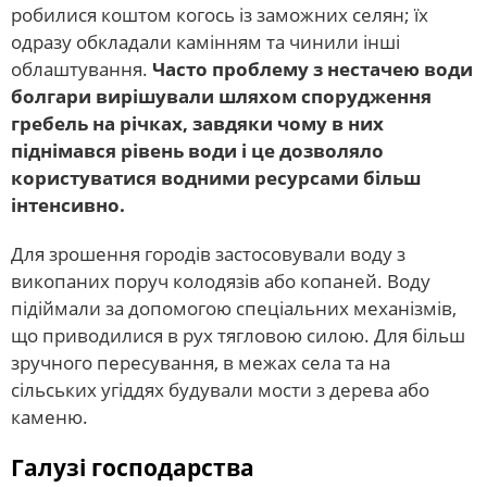
робилися коштом когось із заможних селян; їх
одразу обкладали камінням та чинили інші
облаштування.
Часто проблему з нестачею води
болгари вирішували шляхом спорудження
гребель на річках, завдяки чому в них
піднімався рівень води і це дозволяло
користуватися водними ресурсами більш
інтенсивно.
Для зрошення городів застосовували воду з
викопаних поруч колодязів або копаней. Воду
підіймали за допомогою спеціальних механізмів,
що приводилися в рух тягловою силою. Для більш
зручного пересування, в межах села та на
сільських угіддях будували мости з дерева або
каменю.
Галузі господарства