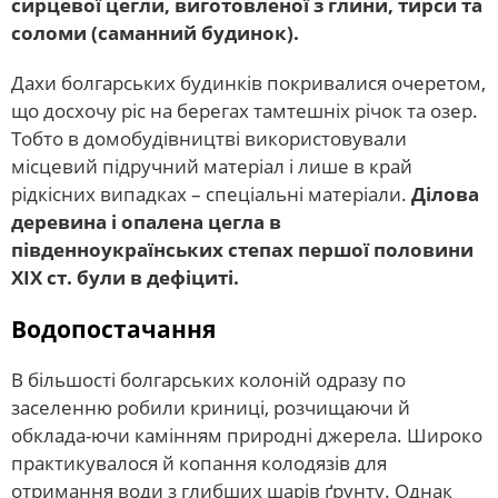
сирцевої цегли, виготовленої з глини, тирси та
соломи (саманний будинок).
Дахи болгарських будинків покривалися очеретом,
що досхочу ріс на берегах тамтешніх річок та озер.
Тобто в домобудівництві використовували
місцевий підручний матеріал і лише в край
рідкісних випадках – спеціальні матеріали.
Ділова
деревина і опалена цегла в
південноукраїнських степах першої половини
ХІХ ст. були в дефіциті.
Водопостачання
В більшості болгарських колоній одразу по
заселенню робили криниці, розчищаючи й
обклада-ючи камінням природні джерела. Широко
практикувалося й копання колодязів для
отримання води з глибших шарів ґрунту. Однак