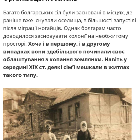
Багато болгарських сіл були засновані в місцях, де
раніше вже існували оселища, в більшості запустілі
після міграції ногайців. Однак болгарам часто
доводилося засновувати колонії на необжитому
просторі.
Хоча і в першому, і в другому
випадках вони здебільшого починали своє
облаштування з копання землянки. Навіть у
середині XIX ст. деякі сім’ї мешкали в житлах
такого типу.