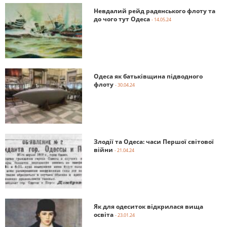
Невдалий рейд радянського флоту та
до чого тут Одеса
- 14.05.24
Одеса як батьківщина підводного
флоту
- 30.04.24
Злодії та Одеса: часи Першої світової
війни
- 21.04.24
Як для одеситок відкрилася вища
освіта
- 23.01.24