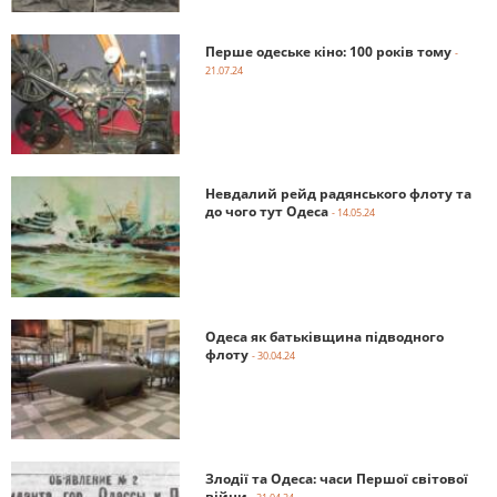
Перше одеське кіно: 100 років тому
-
21.07.24
Невдалий рейд радянського флоту та
до чого тут Одеса
- 14.05.24
Одеса як батьківщина підводного
флоту
- 30.04.24
Злодії та Одеса: часи Першої світової
війни