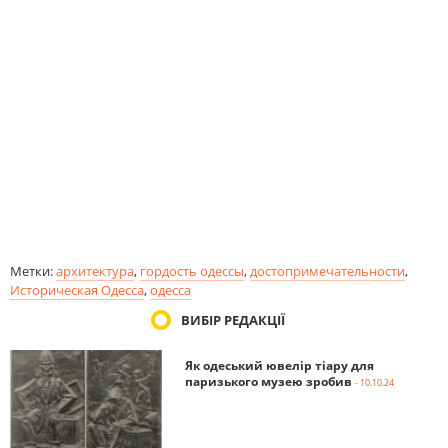
Метки:
архитектура
,
гордость одессы
,
достопримечательности
,
Историческая Одесса
,
одесса
ВИБІР РЕДАКЦІЇ
Як одеський ювелір тіару для
паризького музею зробив
- 10.10.24