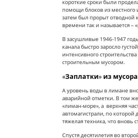
короткие сроки были продел
помощи блоков из местного 
затем был прорыт отводной к
времени так и называется – 
В засушливые 1946-1947 год
канала быстро заросло густо
интенсивного строительства 
строительным мусором.
«
Заплатки
»
из мусора
А уровень воды в лимане вно
аварийной отметки.
В том ж
«лиман-море», а верхняя ча
автомагистрали, по которой
тяжелая техника, что вновь 
Спустя десятилетия во второ