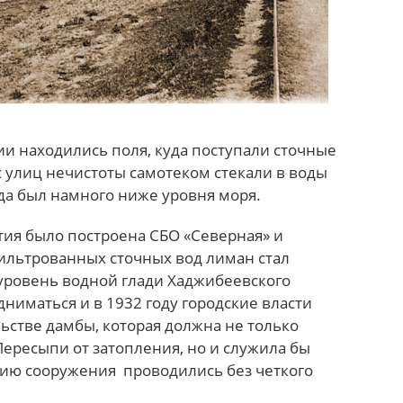
рии находились поля, куда поступали сточные
 улиц нечистоты самотеком стекали в воды
гда был намного ниже уровня моря.
тия было построена СБО «Северная» и
фильтрованных сточных вод лиман стал
уровень водной глади Хаджибеевского
ниматься и в 1932 году городские власти
ьстве дамбы, которая должна не только
ересыпи от затопления, но и служила бы
нию сооружения проводились без четкого