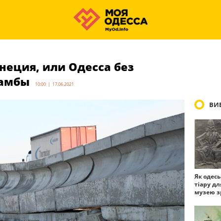
неция, или Одесса без
амбы
10:00 | 17.06.2021
ВИБ
Як одес
тіару дл
музею з