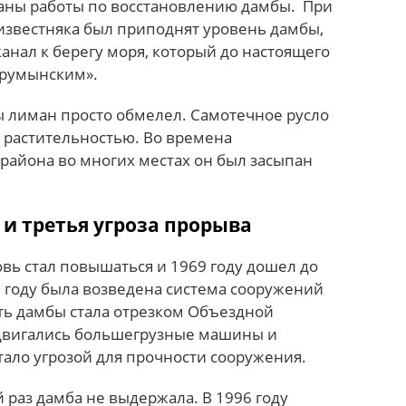
аны работы по восстановлению дамбы. При
известняка был приподнят уровень дамбы,
анал к берегу моря, который до настоящего
«румынским».
ы лиман просто обмелел. Самотечное русло
й растительностью. Во времена
района во многих местах он был засыпан
 и третья угроза прорыва
вь стал повышаться и 1969 году дошел до
е году была возведена система сооружений
сть дамбы стала отрезком Объездной
 двигались большегрузные машины и
стало угрозой для прочности сооружения.
й раз дамба не выдержала. В 1996 году