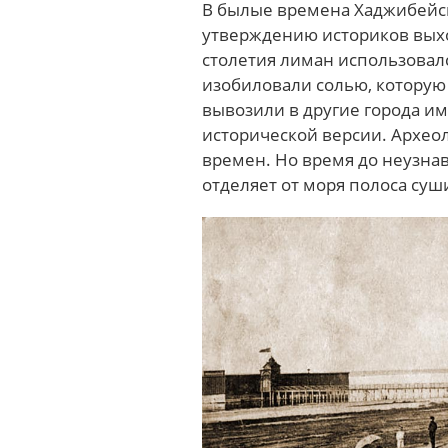
В былые времена Хаджибейск
утверждению историков выхо
столетия лиман использовалс
изобиловали солью, которую
вывозили в другие города и
исторической версии. Археол
времен. Но время до неузна
отделяет от моря полоса суш