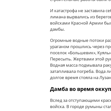
И катастрофа не заставила с
лимана вырвались из берего
войсками Красной Армии был
дамбы.
Огромные водные потоки ра
ураганом прошлись через пр
поселок «Большевик», Куяль
Пересыпь. Жертвами этой ру
Водная масса подмывала рак
затапливала погреба. Вода л
долгое время стояла на Луза
Дамба во время окку
Вслед за отступающими кра
войска. В городе румыны ст