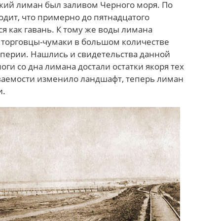
ий лиман был заливом Черного моря. По
дит, что примерно до пятнадцатого
я как гавань. К тому же воды лимана
 торговцы-чумаки в большом количестве
мперии. Нашлись и свидетельства данной
оги со дна лимана достали остатки якоря тех
ваемости изменило ландшафт, теперь лиман
и.