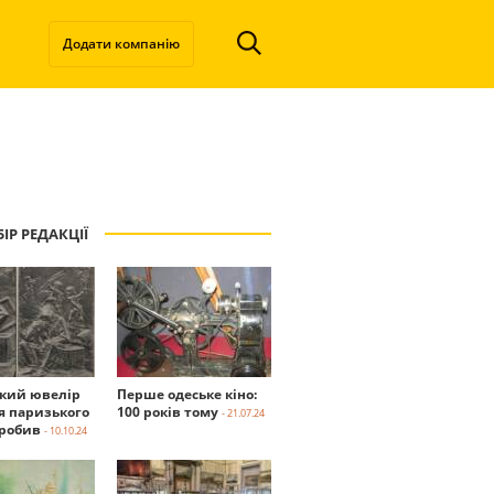
Додати компанію
ІР РЕДАКЦІЇ
ький ювелір
Перше одеське кіно:
я паризького
100 років тому
- 21.07.24
робив
- 10.10.24