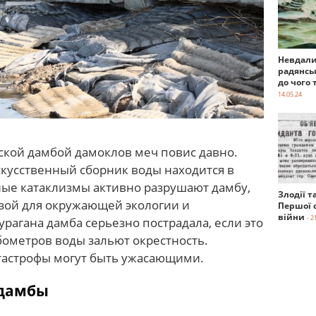
Невдали
радянсь
до чого 
14.05.24
кой дамбой дамоклов меч повис давно.
скусственный сборник воды находится в
ые катаклизмы активно разрушают дамбу,
Злодії т
озой для окружающей экологии и
Першої с
війни
- 2
урагана дамба серьезно пострадала, если это
бометров воды зальют окрестность.
тастрофы могут быть ужасающими.
 дамбы