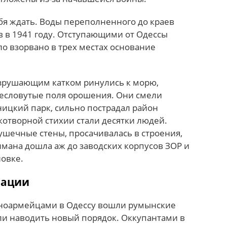
ебя ждать. Воды переполненного до краев
в в 1941 году. Отступающими от Одессы
о взорвано в трех местах основание
зрушающим катком ринулись к морю,
есловутые поля орошения. Они смели
ницкий парк, сильно пострадал район
котворной стихии стали десятки людей.
ушечные стены, просачивалась в строения,
имана дошла аж до заводских корпусов ЗОР и
новке.
пации
сноармейцами в Одессу вошли румынские
али наводить новый порядок. Оккупантами в