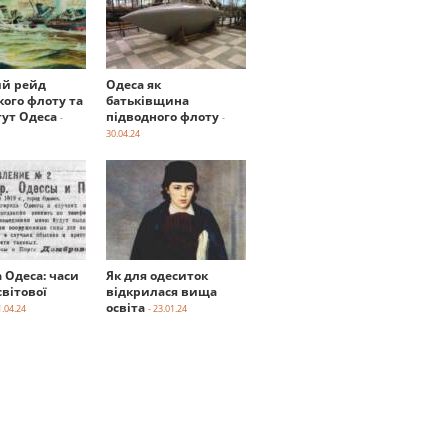
й рейд
Одеса як
кого флоту та
батьківщина
тут Одеса
підводного флоту
-
-
30.04.24
а Одеса: часи
Як для одеситок
вітової
відкрилася вища
освіта
1.04.24
- 23.01.24