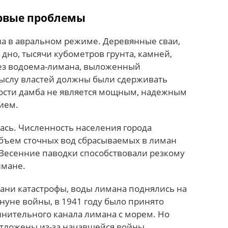
рвые проблемы
а в авральном режиме. Деревянные сваи,
 дно, тысячи кубометров грунта, камней,
рез водоема-лимана, выложенный
ыслу властей должны были сдерживать
ьности дамба не является мощным, надежным
ием.
лась. Численность населения города
объем сточных вод сбрасываемых в лиман
 Весенние паводки способствовали резкому
имане.
рани катастрофы, воды лимана поднялись на
нуне войны, в 1941 году было принято
инительного канала лимана с морем. Но
тложены из-за начавшейся войны.