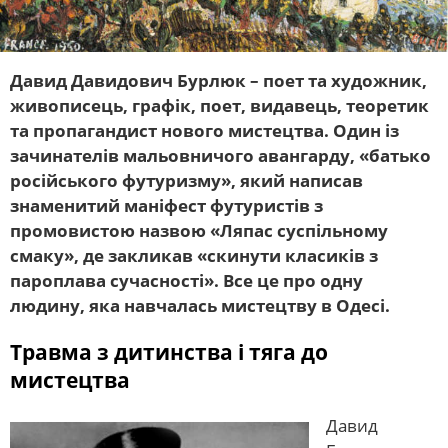
Давид Давидович Бурлюк – поет та художник,
живописець, графік, поет, видавець, теоретик
та пропагандист нового мистецтва. Один із
зачинателів мальовничого авангарду, «батько
російського футуризму», який написав
знаменитий маніфест футуристів з
промовистою назвою «Ляпас суспільному
смаку», де закликав «скинути класиків з
пароплава сучасності». Все це про одну
людину, яка навчалась мистецтву в Одесі.
Травма з дитинства і тяга до
мистецтва
Давид