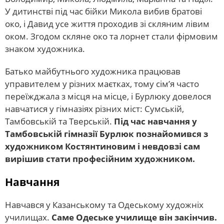
У дитинстві під час бійки Микола вибив братові
око, і Давид усе життя проходив зі скляним лівим
оком. Згодом скляне око та лорнет стали фірмовим
знаком художника.
Батько майбутнього художника працював
управителем у різних маєтках, тому сім’я часто
переїжджала з місця на місце, і Бурлюку довелося
навчатися у гімназіях різних міст: Сумській,
Тамбовській та Тверській.
Під час навчання у
Тамбовській гімназії Бурлюк познайомився з
художником Костянтиновим і невдовзі сам
вирішив стати професійним художником.
Навчання
Навчався у Казанському та Одеському художніх
училищах.
Саме Одеське училище він закінчив.