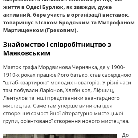
життя в Одесі Бурлюк, як завжди, дуже
активний, бере участь в організації виставок,
товаришує з Ісаком Бродським та Митрофаном
Мартищенком (Грековим).
Знайомство і співробітництво з
Маяковським
Маєток графа Мордвинова Чернянка, де у 1900-
1910-х роках працює його батько, став своєрідною
“штаб-квартирою” молодих новаторів. У різні часи
там побували Ларіонов, Хлєбніков, Ліфшиц,
Лентулов та інші представники авангардного
мистецтва. Саме там уперше виникла ідея
створення самостійної літературно-мистецької
групи, орієнтованої створення нового мистецтва.
До