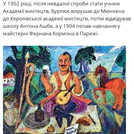
У 1902 році, після невдалої спроби стати учнем
Академії мистецтв, Бурлюк вирушає до Мюнхена
до Королівської академії мистецтв, потім відвідував
школу Антона Ашбе, а у 1904 почав навчання у
майстерні Фернана Кормона в Парижі.