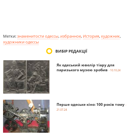
Метки:
знаменитости одессы
,
избранное
,
История
,
художник
,
художники одессы
ВИБІР РЕДАКЦІЇ
Як одеський ювелір тіару для
паризького музею зробив
- 10.10.24
Перше одеське кіно: 100 років тому
-
21.07.24