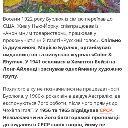
Восени 1922 року Бурлюк із сім’єю переїхав до
США. Жив у Нью-Йорку, співпрацював із
«Анонімним товариством», працював у
прокомуністичній газеті «Русский голос».
Спільно
із дружиною, Марією Бурлюк, організував
видавництво та випускав журнал «Color &
Rhyme». У 1941 оселився в Хемптон-Бейзі на
Лонг-Айленді і заснував однойменну художню
групу.
Похилого віку не позначилися на працездатності
Бурлюка, у 1960-х роках він відвідує Австралію, де
експонуються його роботи, після чого прямує до
Чехії та Італії. У
1956 та 1965 відвідував
СРСР
.
Незважаючи на його багаторазові пропозиції
до видання в СРСР своїх творів, йому не