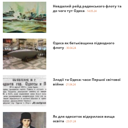
Невдалий рейд радянського флоту та
до чого тут Одеса
- 14.05.24
Одеса як батьківщина підводного
флоту
- 30.04.24
Злодії та Одеса: часи Першої світової
війни
- 21.04.24
Як для одеситок відкрилася вища
освіта
- 23.01.24