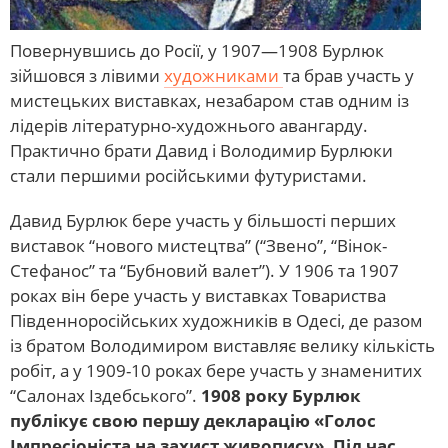
Повернувшись до Росії, у 1907—1908 Бурлюк
зійшовся з лівими
художниками
та брав участь у
мистецьких виставках, незабаром став одним із
лідерів літературно-художнього авангарду.
Практично брати Давид і Володимир Бурлюки
стали першими російськими футуристами.
Давид Бурлюк бере участь у більшості перших
виставок “нового мистецтва” (“Звено”, “Вінок-
Стефанос” та “Бубновий валет”). У 1906 та 1907
роках він бере участь у виставках Товариства
Південноросійських художників в Одесі, де разом
із братом Володимиром виставляє велику кількість
робіт, а у 1909-10 роках бере участь у знаменитих
“Салонах Іздебського”.
1908 року Бурлюк
публікує свою першу декларацію «Голос
Імпресіоніста на захист живопису». Під час