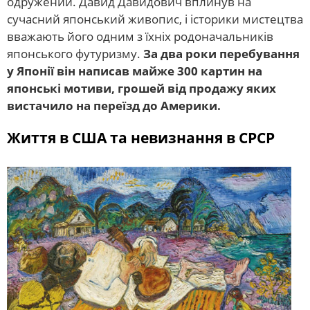
одружений. Давид Давидович вплинув на
сучасний японський живопис, і історики мистецтва
вважають його одним з їхніх родоначальників
японського футуризму.
За два роки перебування
у Японії він написав майже 300 картин на
японські мотиви, грошей від продажу яких
вистачило на переїзд до Америки.
Життя в США та невизнання в СРСР