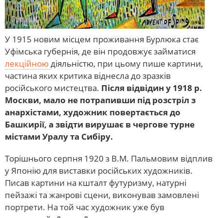
У 1915 новим місцем проживання Бурлюка стає
Уфімська губернія, де він продовжує займатися
лекційною
діяльністю, при цьому пише картини,
частина яких критика віднесла до зразків
російського мистецтва.
Після відвідин у 1918 р.
Москви, мало не потрапивши під розстріл з
анархістами, художник повертається до
Башкирії, а звідти вирушає в чергове турне
містами Уралу та Сибіру.
Торішнього серпня 1920 з В.М. Пальмовим відплив
у Японію для виставки російських художників.
Писав картини на кшталт футуризму, натурні
пейзажі та жанрові сцени, виконував замовлені
портрети. На той час художник уже був