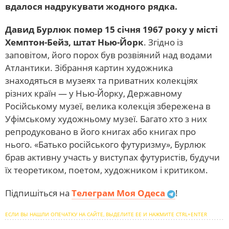
вдалося надрукувати жодного рядка.
Давид Бурлюк помер 15 січня 1967 року у місті
Хемптон-Бейз, штат Нью-Йорк
. Згідно із
заповітом, його порох був розвіяний над водами
Атлантики. Зібрання картин художника
знаходяться в музеях та приватних колекціях
різних країн — у Нью-Йорку, Державному
Російському музеї, велика колекція збережена в
Уфімському художньому музеї. Багато хто з них
репродуковано в його книгах або книгах про
нього. «Батько російського футуризму», Бурлюк
брав активну участь у виступах футуристів, будучи
їх теоретиком, поетом, художником і критиком.
Підпишіться на
Телеграм Моя Одеса
!
ЕСЛИ ВЫ НАШЛИ ОПЕЧАТКУ НА САЙТЕ, ВЫДЕЛИТЕ ЕЕ И НАЖМИТЕ CTRL+ENTER