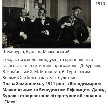
1910
Шемшурін, Бурлюк, Маяковський
складається коло однодумців з оригінальною
філософсько-естетичною програмою – Д. Бурлюк,
В. Кам’янський, М. Матюшин, Є. Гуро – яким
Велімир Хлєбніков дав ім’я “будетлян”.
Познайомившись у 1911 році з Володимиром
Маяковським та Бенедиктом Ліфшицем, Давид
Бурлюк створює нове літературне об’єднання –
“Гілея”.