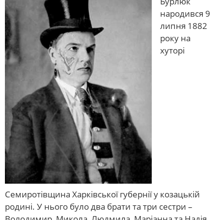
Бурлюк
народився 9
липня 1882
року на
хуторі
Семиротівщина Харківської губернії у козацькій
родині. У нього було два брати та три сестри –
Володимир, Микола, Людмила, Маріанна та Надія.