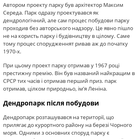
Автором проекту парку був архітектор Максим
Середа. Парк одразу проектувався як
дендрологічний, але сам процес побудови парку
проходив без авторського надзору. Це явно пішло
не на користь парку і будівництву в цілому. Саме
тому процес спорудженнят ривав аж до початку
1970-х.
При цьому проект парку отримав у 1967 році
престижну премію. Він був названий найкращим в
СРСР тих часів і отримав перший приз. парк
отримав, цілком природньо, ім’я Леніна.
Дендропарк після побудови
Дендропарк розташувався на території, що
прилягає до курортного району на березі Чорного
моря. Одними з основних споруд парку є