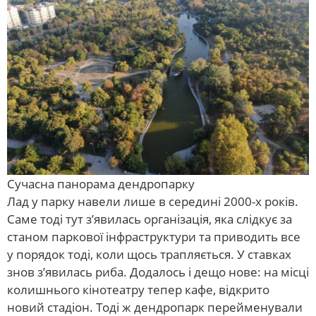
Сучасна панорама дендропарку
Лад у парку навели лише в середині 2000-х років.
Саме тоді тут з’явилась організація, яка слідкує за
станом паркової інфраструктури та приводить все
у порядок тоді, коли щось трапляється. У ставках
знов з’явилась риба. Додалось і дещо нове: на місці
колишнього кінотеатру тепер кафе, відкрито
новий стадіон. Тоді ж дендропарк перейменували