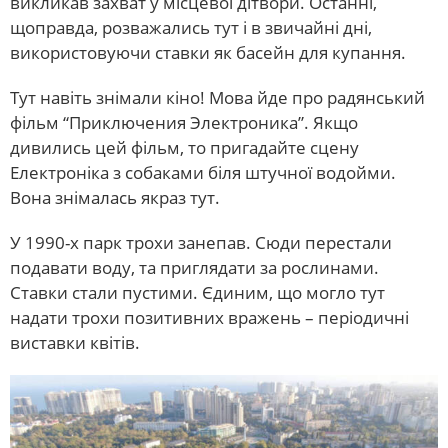
викликав захват у місцевої дітвори. Останні,
щоправда, розважались тут і в звичайні дні,
використовуючи ставки як басейн для купання.
Тут навіть знімали кіно! Мова йде про радянський
фільм “Приключения Электроника”. Якщо
дивились цей фільм, то пригадайте сцену
Електроніка з собаками біля штучної водойми.
Вона знімалась якраз тут.
У 1990-х парк трохи занепав. Сюди перестали
подавати воду, та приглядати за рослинами.
Ставки стали пустими. Єдиним, що могло тут
надати трохи позитивних вражень – періодичні
виставки квітів.