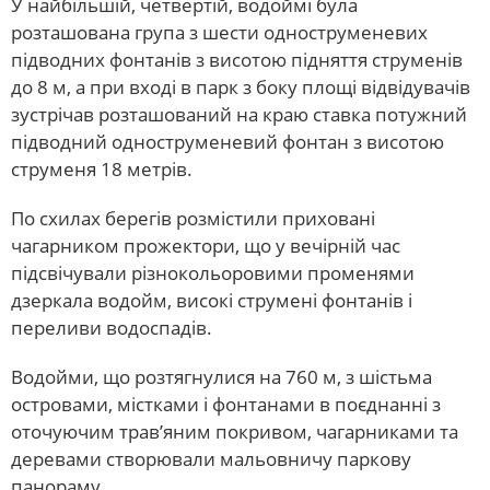
У найбільшій, четвертій, водоймі була
розташована група з шести одноструменевих
підводних фонтанів з висотою підняття струменів
до 8 м, а при вході в парк з боку площі відвідувачів
зустрічав розташований на краю ставка потужний
підводний одноструменевий фонтан з висотою
струменя 18 метрів.
По схилах берегів розмістили приховані
чагарником прожектори, що у вечірній час
підсвічували різнокольоровими променями
дзеркала водойм, високі струмені фонтанів і
переливи водоспадів.
Водойми, що розтягнулися на 760 м, з шістьма
островами, містками і фонтанами в поєднанні з
оточуючим трав’яним покривом, чагарниками та
деревами створювали мальовничу паркову
панораму.