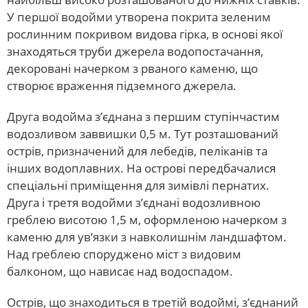
У першої водойми утворена покрита зеленим
рослинним покривом видова гірка, в основі якої
знаходяться труби джерела водопостачання,
декоровані начерком з рваного каменю, що
створює враження підземного джерела.
Друга водойма з’єднана з першим ступінчастим
водозливом заввишки 0,5 м. Тут розташований
острів, призначений для лебедів, пеліканів та
інших водоплавних. На острові передбачалися
спеціальні приміщення для зимівлі пернатих.
Друга і третя водойми з’єднані водозливною
греблею висотою 1,5 м, оформленою начерком з
каменю для ув’язки з навколишнім ландшафтом.
Над греблею споруджено міст з видовим
балконом, що нависає над водоспадом.
Острів, що знаходиться в третій водоймі, з’єднаний