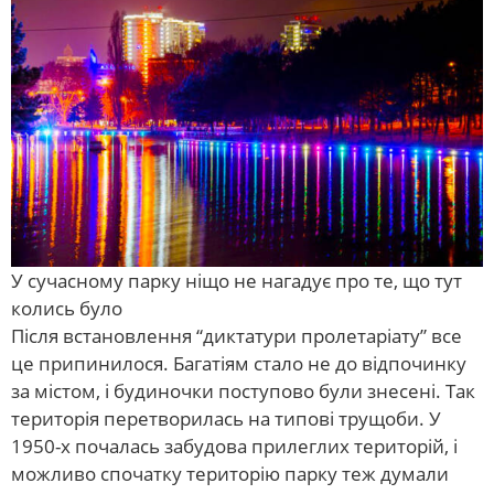
У сучасному парку ніщо не нагадує про те, що тут
колись було
Після встановлення “диктатури пролетаріату” все
це припинилося. Багатіям стало не до відпочинку
за містом, і будиночки поступово були знесені. Так
територія перетворилась на типові трущоби. У
1950-х почалась забудова прилеглих територій, і
можливо спочатку територію парку теж думали