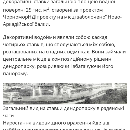
декоративні ставки загальною площею водної
2
поверхні 25 тис. м
, створені за проектом
ЧорноморНДІпроекту на місці заболоченої Ново-
Аркадійської балки.
Декоративні водойми являли собою каскад
чотирьох ставків, що сполучаються між собою,
розташованих на спадних відмітках. Вони займали
центральне місце в композиційному рішенні
дендропарку, розкриваючи і збагачуючи його
панораму.
Загальний вид на ставки дендропарку в радянські
часи
Наростання видовищного враження йде від
найбільш високо розташованого до нижніх ставків.