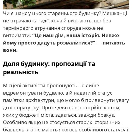
Чи є шанс у цього старенького будинку? Мешканці
не втрачають надії, хоча й визнають, що без
термінового втручання споруда може не
витримати.
“Це наш дім, наша історія. Невже
йому просто дадуть розвалитися?” — питають
вони.
Доля будинку: пропозиції та
реальність
Місцеві активісти пропонують не лише
відремонтувати будівлю, а й надати їй статус
пам’ятки архітектури, що могло б привернути увагу
до її порятунку. Проте для цього потрібні кошти,
яких у бюджеті міста, здається, завжди бракує.
Особливо якщо це стосується старих історичних
будівель, які не мають якогось особливого статусу і