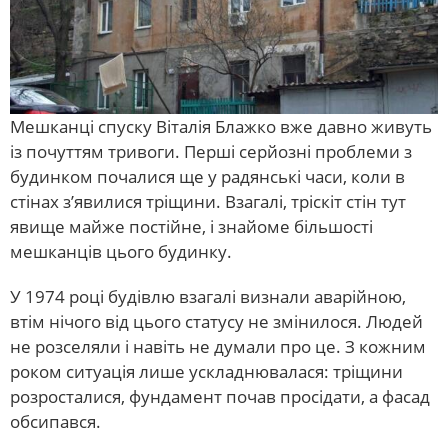
Мешканці спуску Віталія Блажко вже давно живуть
із почуттям тривоги. Перші серйозні проблеми з
будинком почалися ще у радянські часи, коли в
стінах з’явилися тріщини. Взагалі, тріскіт стін тут
явище майже постійне, і знайоме більшості
мешканців цього будинку.
У 1974 році будівлю взагалі визнали аварійною,
втім нічого від цього статусу не змінилося. Людей
не розселяли і навіть не думали про це. З кожним
роком ситуація лише ускладнювалася: тріщини
розросталися, фундамент почав просідати, а фасад
обсипався.