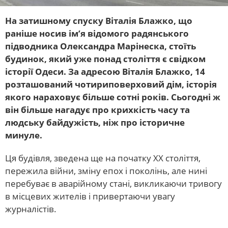
На затишному спуску Віталія Блажко, що
раніше носив ім’я відомого радянського
підводника Олександра Марінеска, стоїть
будинок, який уже понад століття є свідком
історії Одеси. За адресою Віталія Блажко, 14
розташований чотириповерховий дім, історія
якого нараховує більше сотні років. Сьогодні ж
він більше нагадує про крихкість часу та
людську байдужість, ніж про історичне
минуле.
Ця будівля, зведена ще на початку ХХ століття,
пережила війни, зміну епох і поколінь, але нині
перебуває в аварійному стані, викликаючи тривогу
в місцевих жителів і привертаючи увагу
журналістів.