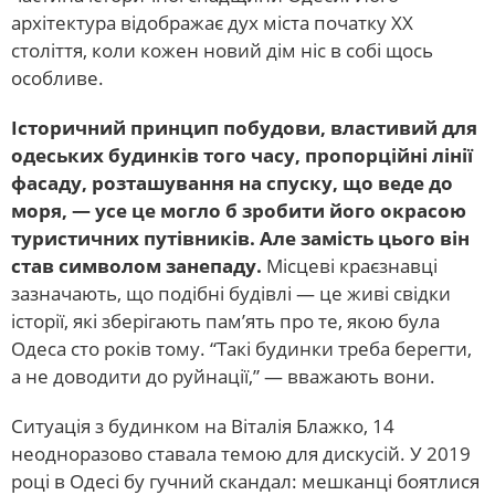
архітектура відображає дух міста початку ХХ
століття, коли кожен новий дім ніс в собі щось
особливе.
Історичний принцип побудови, властивий для
одеських будинків того часу, пропорційні лінії
фасаду, розташування на спуску, що веде до
моря, — усе це могло б зробити його окрасою
туристичних путівників. Але замість цього він
став символом занепаду.
Місцеві краєзнавці
зазначають, що подібні будівлі — це живі свідки
історії, які зберігають пам’ять про те, якою була
Одеса сто років тому. “Такі будинки треба берегти,
а не доводити до руйнації,” — вважають вони.
Ситуація з будинком на Віталія Блажко, 14
неодноразово ставала темою для дискусій. У 2019
році в Одесі бу гучний скандал: мешканці боятлися