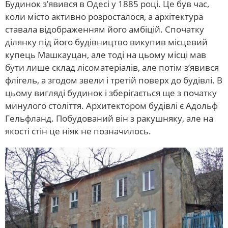
Будинок з’явився в Одесі у 1885 році. Це був час,
коли місто активно розросталося, а архітектура
ставала відображенням його амбіцій. Спочатку
ділянку під його будівництво викупив місцевий
купець Машкауцан, але тоді на цьому місці мав
бути лише склад лісоматеріалів, але потім з’явився
флігель, а згодом звели і третій поверх до будівлі. В
цьому вигляді будинок і зберігається ще з початку
минулого століття. Архитектором будівлі є Адольф
Гельфланд. Побудований він з ракушняку, але на
якості стін це ніяк не позначилось.