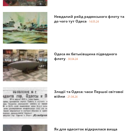
Невдалий рейд радянського флоту та
до чого тут Одеса
- 14.05.24
Одеса як батьківщина підводного
флоту
- 30.04.24
Злодії та Одеса: часи Першої світової
війни
- 21.04.24
Як для одеситок відкрилася вища