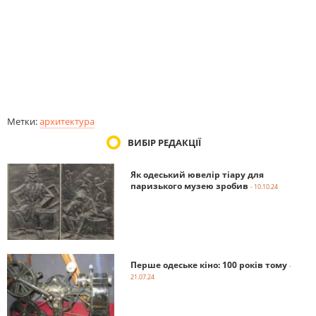
Метки:
архитектура
ВИБІР РЕДАКЦІЇ
Як одеський ювелір тіару для
паризького музею зробив
- 10.10.24
Перше одеське кіно: 100 років тому
-
21.07.24