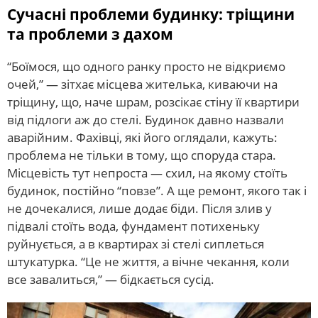
Сучасні проблеми будинку: тріщини
та проблеми з дахом
“Боїмося, що одного ранку просто не відкриємо
очей,” — зітхає місцева жителька, киваючи на
тріщину, що, наче шрам, розсікає стіну її квартири
від підлоги аж до стелі. Будинок давно назвали
аварійним. Фахівці, які його оглядали, кажуть:
проблема не тільки в тому, що споруда стара.
Місцевість тут непроста — схил, на якому стоїть
будинок, постійно “повзе”. А ще ремонт, якого так і
не дочекалися, лише додає біди. Після злив у
підвалі стоїть вода, фундамент потихеньку
руйнується, а в квартирах зі стелі сиплеться
штукатурка. “Це не життя, а вічне чекання, коли
все завалиться,” — бідкається сусід.