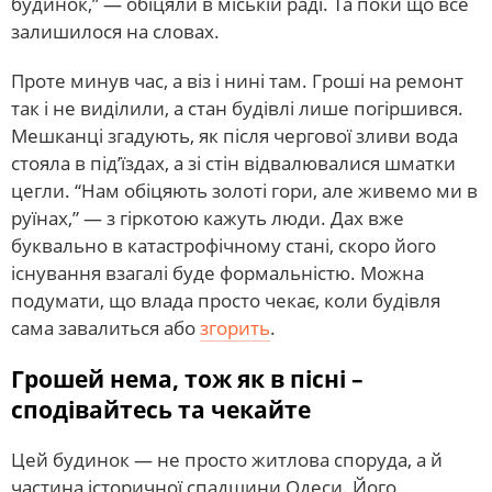
будинок,” — обіцяли в міській раді. Та поки що все
залишилося на словах.
Проте минув час, а віз і нині там. Гроші на ремонт
так і не виділили, а стан будівлі лише погіршився.
Мешканці згадують, як після чергової зливи вода
стояла в під’їздах, а зі стін відвалювалися шматки
цегли. “Нам обіцяють золоті гори, але живемо ми в
руїнах,” — з гіркотою кажуть люди. Дах вже
буквально в катастрофічному стані, скоро його
існування взагалі буде формальністю. Можна
подумати, що влада просто чекає, коли будівля
сама завалиться або
згорить
.
Грошей нема, тож як в пісні –
сподівайтесь та чекайте
Цей будинок — не просто житлова споруда, а й
частина історичної спадщини Одеси. Його