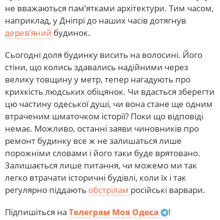
не вважаються пам’ятками архітектури. Тим часом,
наприклад, у Дніпрі до наших часів дотягнув
дерев’яний
будинок.
Сьогодні доля будинку висить на волосині. Його
стіни, що колись здавались надійними через
велику товщину у метр, тепер нагадують про
крихкість людських обіцянок. Чи вдасться зберегти
цю частину одеської душі, чи вона стане ще одним
втраченим шматочком історії? Поки що відповіді
немає. Можливо, останні заяви чиновників про
ремонт будинку все ж не залишаться лише
порожніми словами і його таки буде врятовано.
Залишається лише питання, чи можемо ми так
легко втрачати історичні будівлі, коли їх і так
регулярно піддають
обстрілам
російські варвари.
Підпишіться на
Телеграм Моя Одеса
!