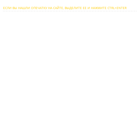
ЕСЛИ ВЫ НАШЛИ ОПЕЧАТКУ НА САЙТЕ, ВЫДЕЛИТЕ ЕЕ И НАЖМИТЕ CTRL+ENTER