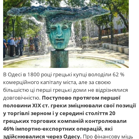
В Одесі в 1800 році грецькі купці володіли 62 %
комерційного капіталу міста, але за своєю
більшістю ці перші грецькі доми не відрізнялися
довговічністю.
Поступово протягом першої
половини ХІХ ст. греки зміцнювали свої позиції
у торгівлі зерном і у середині століття 20
грецьких торгових компаній контролювали
46% імпортно-експортних операцій, які
здійснювалися через Одесу.
Про фінансову міць