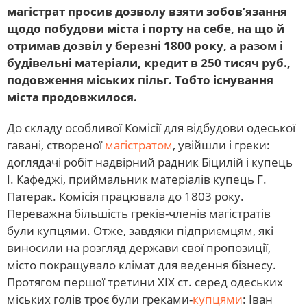
магістрат просив дозволу взяти зобов’язання
щодо побудови міста і порту на себе, на що й
отримав дозвіл у березні 1800 року, а разом і
будівельні матеріали, кредит в 250 тисяч руб.,
подовження міських пільг. Тобто існування
міста продовжилося.
До складу особливої Комісії для відбудови одеської
гавані, створеної
магістратом
, увійшли і греки:
доглядачі робіт надвірний радник Біцилій і купець
І. Кафеджі, приймальник матеріалів купець Г.
Патерак. Комісія працювала до 1803 року.
Переважна більшість греків-членів магістратів
були купцями. Отже, завдяки підприємцям, які
виносили на розгляд держави свої пропозиції,
місто покращувало клімат для ведення бізнесу.
Протягом першої третини ХІХ ст. серед одеських
міських голів троє були греками-
купцями
: Іван