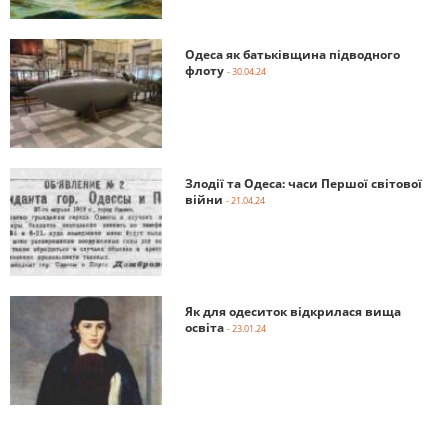
Одеса як батьківщина підводного
флоту
- 30.04.24
Злодії та Одеса: часи Першої світової
війни
- 21.04.24
Як для одеситок відкрилася вища
освіта
- 23.01.24