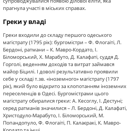
супроводжувалися появою ділової еліти, яка
прагнула участі в міських справах.
Греки у владі
Греки входили до складу першого одеського
магістрату (1795 рік): бургомістри – Ф. Флогаіті, Л.
Бердоні, ратмани – К. Мавро-Кордато, І.
Біломорський, Х. Марабуто, Д. Калафаті, суддя Д.
Горголі, веденням доходів та витрат займався
майор Біцилі. І доволі результативно проявили
себе у складі т.зв. «іноземного» магістрату (1797
рік), який було відкрито за клопотанням іноземних
переселенців в Одесі. Бургомістрами цього
магістрату обиралися греки: А. Кесоглу, І. Дестуні;
серед ратманів значилися – Л. Бердоні, Д. Калафаті,
Христодуло-Марабуто, І. Біломорський, М.
Попандопуло, Ф. Флогаіті, П. Калаєракі, К. Мавро-
Кордато та інші.