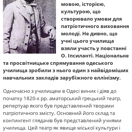
мовою, історією,
культурою, що
створювало умови для
патріотичного виховання
молоді. Не дивно, що
учні цього училища
взяли участь у повстанні
О. Іпсиланті. Національне
та просвітницьке спрямування одеського
училища зробили з нього один з найвідоміших
навчальних закладів зарубіжного еллінізму.
Одночасно з училищем в Одесі виник і діяв до
початку 1820-х рр. аматорський грецький театр,
репертуар якого був представлений творами
патріотичного змісту. Основний його склад та
контингент глядачів був представлений учнями
училища. Цей театр як явище міської культури і