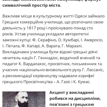
символічний простір міста.
Важливе місце в культурному житті Одеси займало
Грецьке комерційне училище, що розпочало свою
діяльність у 1817 році і проіснувало понад сто
років. Устав училища укладали авторитетні
заможні купці: Ф. Серафіно, О. Кумбарі, І. Амвросіо,
І. Петала, Ф. Капарі, А. Варата, Г. Маразлі.
Викладачами училища були відомі грецькі діячі:
«вчитель нації» Г. Геннадіос, видатний вчений та
педагог К. Вардалахос, просвітник, письменник та
учасник національно-визвольного руху Г. Лассаніс,
а рекомендації керівництву надавали корифеї
грецького Просвітництва – А. Газіс і К. Кумас.
Акцент у викладанні
робився на дисципліни,
пов’язані з грецькою