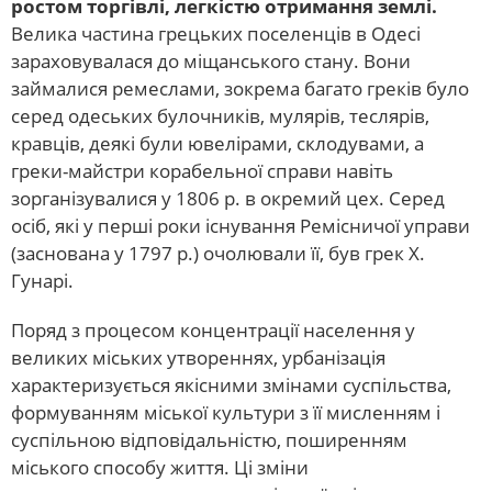
ростом торгівлі, легкістю отримання землі.
Велика частина грецьких поселенців в Одесі
зараховувалася до міщанського стану. Вони
займалися ремеслами, зокрема багато греків було
серед одеських булочників, мулярів, теслярів,
кравців, деякі були ювелірами, склодувами, а
греки-майстри корабельної справи навіть
зорганізувалися у 1806 р. в окремий цех. Серед
осіб, які у перші роки існування Ремісничої управи
(заснована у 1797 р.) очолювали її, був грек Х.
Гунарі.
Поряд з процесом концентрації населення у
великих міських утвореннях, урбанізація
характеризується якісними змінами суспільства,
формуванням міської культури з її мисленням і
суспільною відповідальністю, поширенням
міського способу життя. Ці зміни