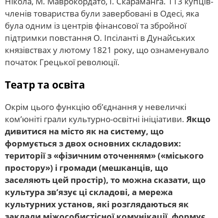
Нікола, М. Маврокордато, І. Скараманга. 113 купців-
членів товариства були завербовані в Одесі, яка
була одним із центрів фінансової та збройної
підтримки повстання О. Іпсіланті в Дунайських
князівствах у лютому 1821 року, що ознаменувало
початок Грецької революції.
Театр та освіта
Окрім цього функцію об’єднання у невеличкі
ком’юніті грали культурно-освітні ініціативи.
Якщо
дивитися на місто як на систему, що
формується з двох основних складових:
території з «фізичним оточенням» («міського
простору») і громади (мешканців, що
заселяють цей простір), то можна сказати, що
культура зв’язує ці складові, а мережа
культурних установ, які розглядаються як
заклади міжособистісної комунікації, формує