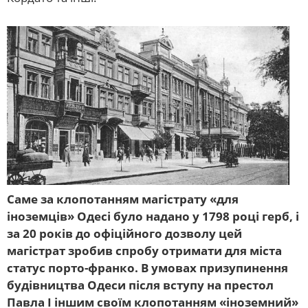
Саме за клопотанням магістрату «для
іноземців» Одесі було надано у 1798 році герб, і
за 20 років до офіційного дозволу цей
магістрат зробив спробу отримати для міста
статус порто-франко. В умовах призупинення
будівництва Одеси після вступу на престол
Павла І іншим своїм клопотанням «іноземний»