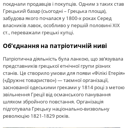
поєднали продавців і покупців. Одним з таких став
Грецький базар (сьогодні – Грецька площа),
забудова якого почалася у 1800-х роках Серед
власників лавок, особливо у першій половині ХІХ
ст., переважали грецькі купці.
Об’єднання на патріотичній ниві
Патріотична діяльність була ланкою, що зв’язувала
представників грецької етнічної групи різних
станів. Це створило умови для появи «Філікі Етерія»
(«Дружнє товариство») — таємної організації,
заснованої одеськими греками у 1814 році з метою
звільнення Греції від османського панування
шляхом збройного повстання. Організація
підготувала Грецьку національно-визвольну
революцію 1821-1829 років.