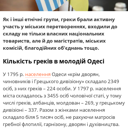
Як і інші етнічні групи, греки брали активну
участь у міських перетвореннях, входили до
складу не тільки власних національних
товариств, але й до магістратів, міських
комісій, благодійних об’єднань тощо.
Кількість греків в молодій Одесі
У 1795 р.
населення
Одеси «крім дворян,
чиновників і Грецького дивізіону» складало 2349
осіб, з них греків – 224 особи. У 1797 р. населення
міста складалось з 3455 осіб чоловічої статі, у тому
числі греків, албанців, молдован – 269, у грецькому
дивізіоні – 337. Разом з жінками населення
складало біля 5 тисяч осіб, не рахуючи матросів
гребної флотилії, гарнізону, дворян і духівництва.