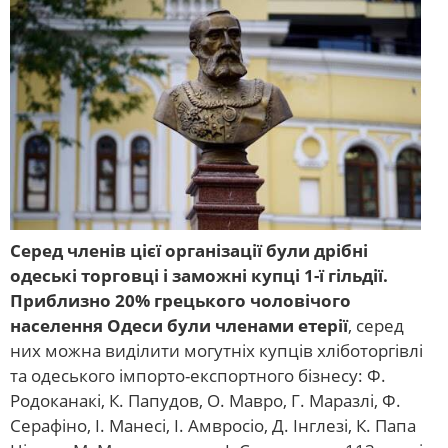
Серед членів цієї організації були дрібні
одеські торговці і заможні купці 1-ї гільдії.
Приблизно 20% грецького чоловічого
населення Одеси були членами етерії
, серед
них можна виділити могутніх купців хліботоргівлі
та одеського імпорто-експортного бізнесу: Ф.
Родоканакі, К. Папудов, О. Мавро, Г. Маразлі, Ф.
Серафіно, І. Манесі, І. Амвросіо, Д. Інглезі, К. Папа