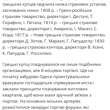
грецьких купців свідчила низка страхових установ,
заснованих ними: 1808 р. – Греко-російське
страхове товариство, директори І. Дестуні, Т.
Серафіно, І. Петала; 1814 р. – грецьке страхове
товариство, директори І. Амвросіо, І. Манесі, С.
Ксіда; 1817 р. – Нове грецьке страхове товариство,
директори Д. Зотов, Г. Маразлі, Г. Папудоглу; 1830
р. – грецька страхова контора, директори В. Ксені,
К. Папудов, Г. Россолімо.
Грецькі купці поєднувалися не лише подібними
організаціями, але й місцями торгівлі. Ще на
початку забудови Одеси проектувальники
врахували господарське спрямування міста і
заклали принципи планування житлових
кварталів, щоб вони мали зручний зв’язок з
портом. На основних міських артеріях
розмістилися своєрідні торгові форуми, які