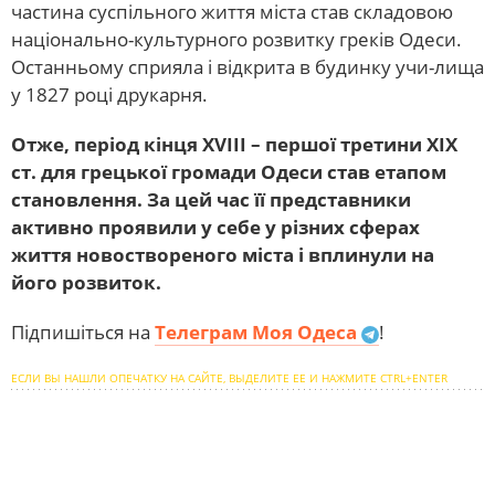
частина суспільного життя міста став складовою
національно-культурного розвитку греків Одеси.
Останньому сприяла і відкрита в будинку учи-лища
у 1827 році друкарня.
Отже, період кінця XVIIІ – першої третини ХІХ
ст. для грецької громади Одеси став етапом
становлення. За цей час її представники
активно проявили у себе у різних сферах
життя новоствореного міста і вплинули на
його розвиток.
Підпишіться на
Телеграм Моя Одеса
!
ЕСЛИ ВЫ НАШЛИ ОПЕЧАТКУ НА САЙТЕ, ВЫДЕЛИТЕ ЕЕ И НАЖМИТЕ CTRL+ENTER