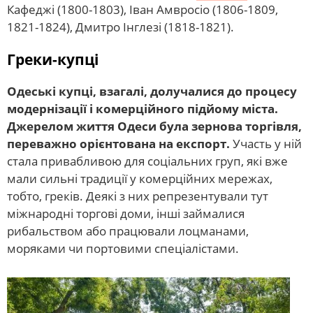
Кафеджі (1800-1803), Іван Амвросіо (1806-1809,
1821-1824), Дмитро Інглезі (1818-1821).
Греки-купці
Одеські купці, взагалі, долучалися до процесу
модернізації і комерційного підйому міста.
Джерелом життя Одеси була зернова торгівля,
переважно орієнтована на експорт.
Участь у ній
стала привабливою для соціальних груп, які вже
мали сильні традиції у комерційних мережах,
тобто, греків. Деякі з них репрезентували тут
міжнародні торгові доми, інші займалися
рибальством або працювали лоцманами,
моряками чи портовими спеціалістами.