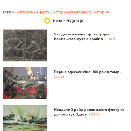
Метки:
интересные факты
,
Историческая Одесса
,
История
ВИБІР РЕДАКЦІЇ
Як одеський ювелір тіару для
паризького музею зробив
- 10.10.24
Перше одеське кіно: 100 років тому
-
21.07.24
Невдалий рейд радянського флоту та
до чого тут Одеса
- 14.05.24