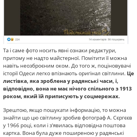
Та і саме фото носить явні ознаки редактури,
притому не надто майстерної. Помітити її можна
навіть неозброєним оком. До того ж, поціновувачі
історії Одеси легко впізнають оригінал світлини.
Це
листівка, яка зроблена у радянські часи, і,
відповідно, вона не має нічого спільного з 1913
роком, який їй приписують у соцмережах.
Зрештою, якщо пошукати інформацію, то можна
знайти що цю світлину зробив фотограф А. Сєргєєв
у 1966 році, коли і з’явилась відповідна поштова
картка. Вона була дуже поширеною у радянські