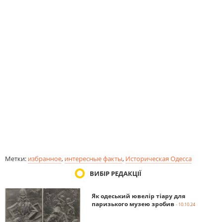
Метки:
избранное
,
интересные факты
,
Историческая Одесса
ВИБІР РЕДАКЦІЇ
Як одеський ювелір тіару для
паризького музею зробив
- 10.10.24