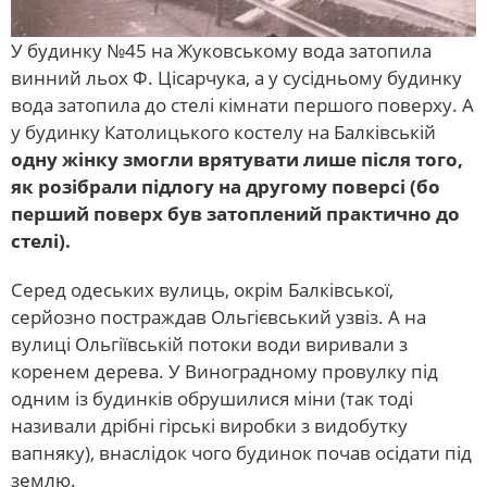
У будинку №45 на Жуковському вода затопила
винний льох Ф. Цісарчука, а у сусідньому будинку
вода затопила до стелі кімнати першого поверху. А
у будинку Католицького костелу на Балківській
одну жінку змогли врятувати лише після того,
як розібрали підлогу на другому поверсі (бо
перший поверх був затоплений практично до
стелі).
Серед одеських вулиць, окрім Балківської,
серйозно постраждав Ольгієвський узвіз. А на
вулиці Ольгіївській потоки води виривали з
коренем дерева. У Виноградному провулку під
одним із будинків обрушилися міни (так тоді
називали дрібні гірські виробки з видобутку
вапняку), внаслідок чого будинок почав осідати під
землю.