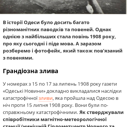
В історії Одеси було досить багато
різноманітних паводків та повеней. Однак
однією з найбільших стала повінь 1908 року,
про яку сьогодні і піде мова. А заразом
розберемо і фотофейк, який також пов’язаний
з повенями.
Грандіозна злива
У номерах з 15 по 17 за липень 1908 року газети
«Одеські Новини» докладно викладалися наслідки
катастрофічної
зливи
, яка пройшла над Одесою в
ніч проти 15 липня 1908 року. Вони були по-
справжньому катастрофічними.
Як стверджували
співробітники магнітно-метеорологічної
станції (нинішній Гірдометцентр Чорного та