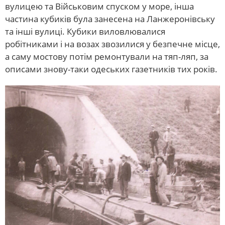
вулицею та Військовим спуском у море, інша
частина кубиків була занесена на Ланжеронівську
та інші вулиці. Кубики виловлювалися
робітниками і на возах звозилися у безпечне місце,
а саму мостову потім ремонтували на тяп-ляп, за
описами знову-таки одеських газетників тих років.