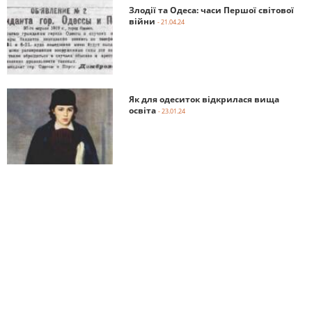
Злодії та Одеса: часи Першої світової
війни
- 21.04.24
Як для одеситок відкрилася вища
освіта
- 23.01.24