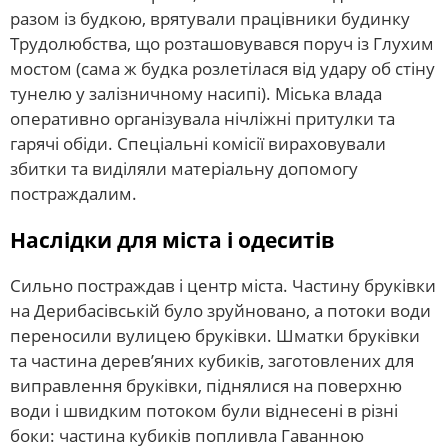
разом із будкою, врятували працівники будинку
Трудолюбства, що розташовувався поруч із Глухим
мостом (сама ж будка розлетілася від удару об стіну
тунелю у залізничному насипі). Міська влада
оперативно організувала нічліжні притулки та
гарячі обіди. Спеціальні комісії вираховували
збитки та виділяли матеріальну допомогу
постраждалим.
Наслідки для міста і одеситів
Сильно постраждав і центр міста. Частину бруківки
на Дерибасівській було зруйновано, а потоки води
переносили вулицею бруківки. Шматки бруківки
та частина дерев’яних кубиків, заготовлених для
виправлення бруківки, піднялися на поверхню
води і швидким потоком були віднесені в різні
боки: частина кубиків попливла Гаванною