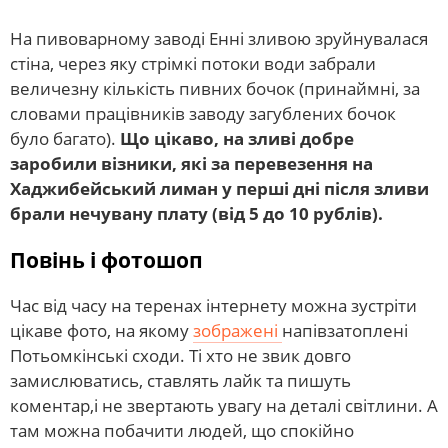
На пивоварному заводі Енні зливою зруйнувалася
стіна, через яку стрімкі потоки води забрали
величезну кількість пивних бочок (принаймні, за
словами працівників заводу загублених бочок
було багато).
Що цікаво, на зливі добре
заробили візники, які за перевезення на
Хаджибейський лиман у перші дні після зливи
брали нечувану плату (від 5 до 10 рублів).
Повінь і фотошоп
Час від часу на теренах інтернету можна зустріти
цікаве фото, на якому
зображені
напівзатоплені
Потьомкінські сходи. Ті хто не звик довго
замислюватись, ставлять лайк та пишуть
коментар,і не звертають увагу на деталі світлини. А
там можна побачити людей, що спокійно