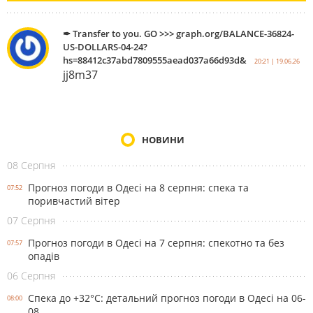
✒ Transfer to you. GO >>> graph.org/BALANCE-36824-
US-DOLLARS-04-24?
hs=88412c37abd7809555aead037a66d93d&
20:21 | 19.06.26
jj8m37
НОВИНИ
08 Серпня
Прогноз погоди в Одесі на 8 серпня: спека та
07:52
поривчастий вітер
07 Серпня
Прогноз погоди в Одесі на 7 серпня: спекотно та без
07:57
опадів
06 Серпня
Спека до +32°С: детальний прогноз погоди в Одесі на 06-
08:00
08