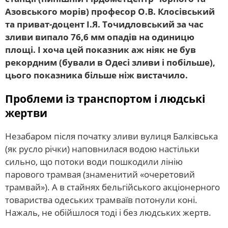
Азовського морів) професор О.В. Клосівський
та приват-доцент І.Я. Точидловський за час
зливи випало 76,6 мм опадів на одиницю
площі. І хоча цей показник аж ніяк не був
рекордним (бували в Одесі зливи і побільше),
цього показника більше ніж вистачило.
Проблеми із транспортом і людські
жертви
Незабаром після початку зливи вулиця Балківська
(як русло річки) наповнилася водою настільки
сильно, що потоки води пошкодили лінію
парового трамвая (знаменитий «очеретовий
трамвай»). А в стайнях бельгійського акціонерного
товариства одеських трамваїв потонули коні.
Нажаль, не обійшлося тоді і без людських жертв.