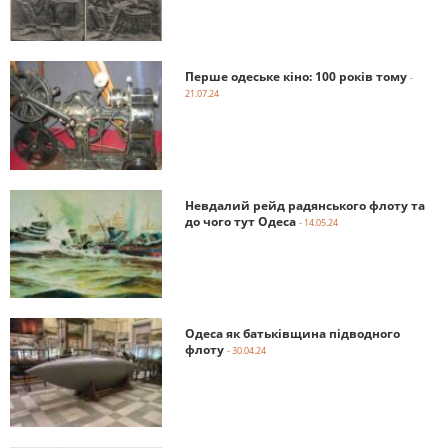
Перше одеське кіно: 100 років тому
-
21.07.24
Невдалий рейд радянського флоту та
до чого тут Одеса
- 14.05.24
Одеса як батьківщина підводного
флоту
- 30.04.24