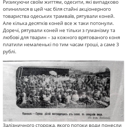
Ризикуючи своїм життям, одесити, які випадково
опинилися в цей час біля стайні акціонерного
товариства одеських трамваїв, рятували коней.
Але кілька десятків коней все ж таки потонули.
Доречі, рятували коней не тільки з гуманізму та
любові для тварин – за кожного врятованого коня
платили немаленькі по тим часам гроші, а саме 3
рублі.
Залізничного сторожа, якого потоки води понесли