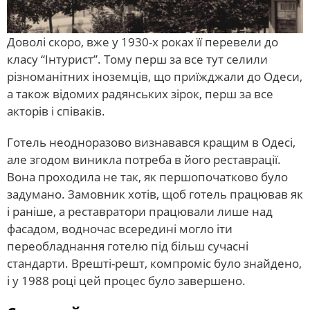
Доволі скоро, вже у 1930-х роках її перевели до
класу “Інтурист”. Тому перш за все тут селили
різноманітних іноземців, що приїжджали до Одеси,
а також відомих радянських зірок, перш за все
акторів і співаків.
Готель неодноразово визнавався кращим в Одесі,
але згодом виникла потреба в його реставрації.
Вона проходила не так, як першопочатково було
задумано. Замовник хотів, щоб готель працював як
і раніше, а реставратори працювали лише над
фасадом, водночас всередині могло іти
переобладнання готелю під більш сучасні
стандарти. Врешті-решт, компроміс було знайдено,
і у 1988 році цей процес було завершено.