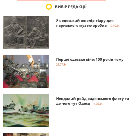
ВИБІР РЕДАКЦІЇ
Як одеський ювелір тіару для
паризького музею зробив
- 10.10.24
Перше одеське кіно: 100 років тому
-
21.07.24
Невдалий рейд радянського флоту та
до чого тут Одеса
- 14.05.24