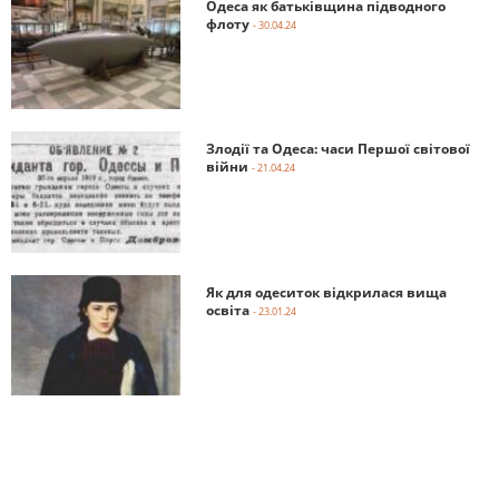
Одеса як батьківщина підводного
флоту
- 30.04.24
Злодії та Одеса: часи Першої світової
війни
- 21.04.24
Як для одеситок відкрилася вища
освіта
- 23.01.24