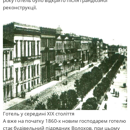
року готель було відкрито після грандіозної
реконструкції.
Готель у середині XIX століття
А вже на початку 1860-х новим господарем готелю
стає будівельний підрядник Волохов, при цьому