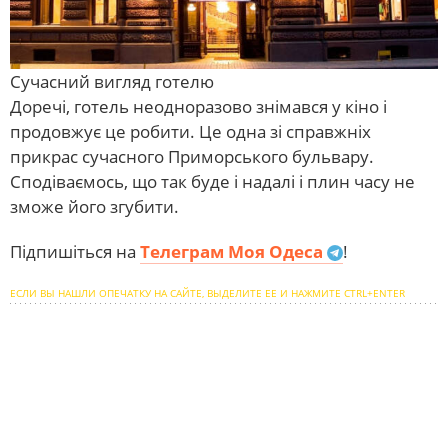
Сучасний вигляд готелю
Доречі, готель неодноразово знімався у кіно і
продовжує це робити. Це одна зі справжніх
прикрас сучасного Приморського бульвару.
Сподіваємось, що так буде і надалі і плин часу не
зможе його згубити.
Підпишіться на
Телеграм Моя Одеса
!
ЕСЛИ ВЫ НАШЛИ ОПЕЧАТКУ НА САЙТЕ, ВЫДЕЛИТЕ ЕЕ И НАЖМИТЕ CTRL+ENTER