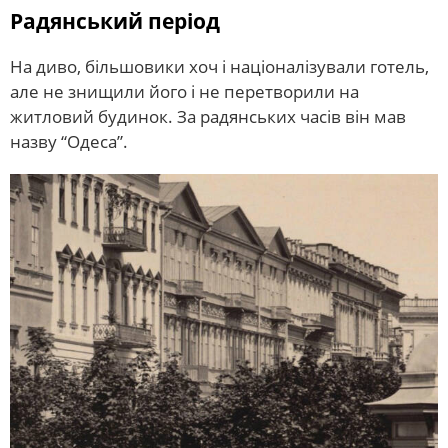
Радянський період
На диво, більшовики хоч і націоналізували готель,
але не знищили його і не перетворили на
житловий будинок. За радянських часів він мав
назву “Одеса”.