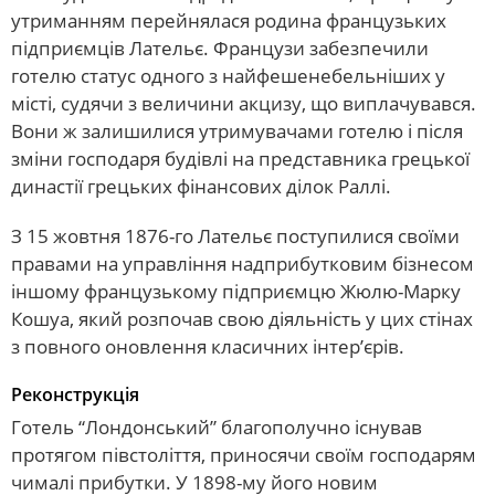
утриманням перейнялася родина французьких
підприємців Лательє. Французи забезпечили
готелю статус одного з найфешенебельніших у
місті, судячи з величини акцизу, що виплачувався.
Вони ж залишилися утримувачами готелю і після
зміни господаря будівлі на представника грецької
династії грецьких фінансових ділок Раллі.
З 15 жовтня 1876-го Лательє поступилися своїми
правами на управління надприбутковим бізнесом
іншому французькому підприємцю Жюлю-Марку
Кошуа, який розпочав свою діяльність у цих стінах
з повного оновлення класичних інтер’єрів.
Реконструкція
Готель “Лондонський” благополучно існував
протягом півстоліття, приносячи своїм господарям
чималі прибутки. У 1898-му його новим