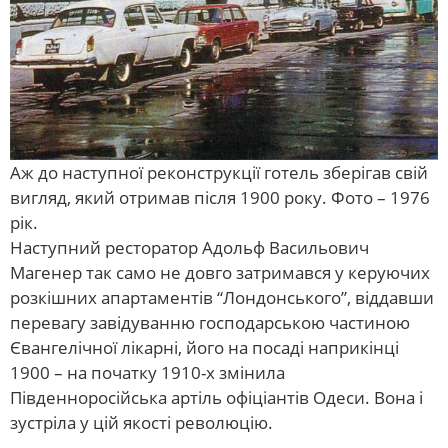
Аж до наступної реконструкції готель зберігав свій
вигляд, який отримав після 1900 року. Фото – 1976
рік.
Наступний ресторатор Адольф Васильович
Магенер так само не довго затримався у керуючих
розкішних апартаментів “Лондонського”, віддавши
перевагу завідуванню господарською частиною
Євангелічної лікарні, його на посаді наприкінці
1900 – на початку 1910-х змінила
Південноросійська артіль офіціантів Одеси. Вона і
зустріла у цій якості революцію.