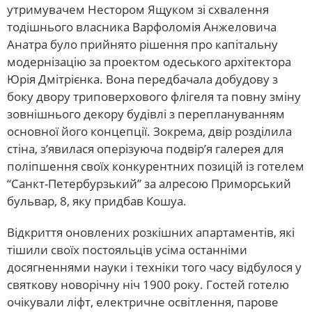
утримувачем Нестором Ящуком зі схвалення
тодішнього власника Варфоломія Анжеловича
Анатра було прийнято рішення про капітальну
модернізацію за проектом одеського архітектора
Юрія Дмітрієнка. Вона передбачала добудову з
боку двору триповерхового флігеля та повну зміну
зовнішнього декору будівлі з переплануванням
основної його концепції. Зокрема, двір розділила
стіна, з’явилася оперізуюча подвір’я галерея для
поліпшення своїх конкурентних позицій із готелем
“Санкт-Петербурзький” за алресою Приморський
бульвар, 8, яку придбав Кошуа.
Відкриття оновлених розкішних апартаментів, які
тішили своїх постояльців усіма останніми
досягненнями науки і техніки того часу відбулося у
святкову новорічну ніч 1900 року. Гостей готелю
очікували ліфт, електричне освітлення, парове