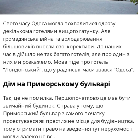
Свого часу Одеса могла похвалитися одразу
декількома готелями вищого гатунку. Але
громадянська війна та володарювання
більшовиків внесли свої корективи. До наших
часів дійшло не так багато готелів, але про один з
них ми розкажемо. Мова піде про готель
“Лондонський”, що у радянські часи звався “Одеса”.
Дім на Приморському бульварі
Так, це не помилка. Першопочатково це мав бути
звичайний будинок. Справа у тому, що
Приморський бульвар з самого початку
проектувався як престижне місце для будівництва,
тому отримати право на зведення тут нерухомості
могли далеко не всі.