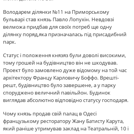
Володарем ділянки №11 на Приморському
бульварі став князь Павло Лопухін. Невдовзі
велможа придбав для своїх потреб ще одну
ділянку поряд,яка призначалась під присадибний
парк.
Статус і положення князяз були доволі високими,
тому грошей на будівництво він не шкодував.
Проект було замовлено дуже відомому на той час
архітектору Францу Карловичу Боффо. Врешті-
решт, будівництво було завершене, а у парку
споруджено величний павільйон. Будинок
виглядав абсолютно відповідно статусу господаря.
Чому князь продав свій палац в Одесі
французькому ресторатору Жану Батисту Карута,
який раніше утримував заклад на Театральній, 10 і