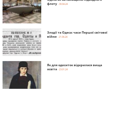
флоту
- 30.04.24
Злодії та Одеса: часи Першої світової
війни
- 21.04.24
Як для одеситок відкрилася вища
освіта
- 23.01.24