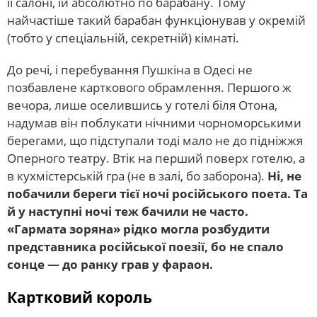
її салоні, їй абсолютно по барабану. Тому
найчастіше такий барабан функціонував у окремій
(тобто у спеціальній, секретній) кімнаті.
До речі, і перебування Пушкіна в Одесі не
позбавлене карткового обрамлення. Першого ж
вечора, лише оселившись у готелі біля Отона,
надумав він поблукати нічними чорноморськими
берегами, що підступали тоді мало не до підніжжя
Оперного театру. Втік на перший поверх готелю, а
в кухмістерській гра (не в залі, бо заборона).
Ні, не
побачили береги тієї ночі російського поета. Та
й у наступні ночі теж бачили не часто.
«Гармата зоряна» рідко могла розбудити
представника російської поезії, бо не спало
сонце — до ранку грав у фараон.
Картковий король