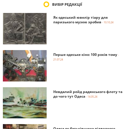
ВИБІР РЕДАКЦІЇ
Як одеський ювелір тіару для
паризького музею зробив
- 10.10.24
Перше одеське кіно: 100 років тому
-
21.07.24
Невдалий рейд радянського флоту та
до чого тут Одеса
- 14.05.24
Одеса як батьківщина підводного