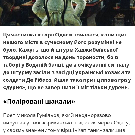
Ця частинка історії Одеси почалася, коли ще і
нашого міста в сучасному його розумінні не
було. Кажуть, що й штурм Хаджибеївської
твердині довелося на день перенести, бо в
таборі у Водяній балці, де в очікуванні сигналу
до штурму засіли в засідці українські козаки та
солдати Де Рібаса, йшла така принципова гра у
«дурня», що не завершити її міг тільки дурень.
«Поліровані шакали»
Поет Микола Гумільов, який неодноразово
вирушав у свої африканські подорожі через Одесу,
у своєму знаменитому вірші «Капітани» залишив