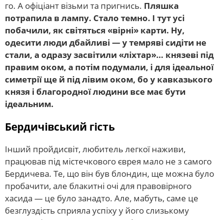
го. А офіціант візьми та пригнись.
Пляшка
потрапила в лампу. Стало темно. І тут усі
побачили, як світяться «вірні» карти. Ну,
одесити люди дбайливі — у темряві сидіти не
стали, а одразу засвітили «ліхтар»… князеві під
правим оком, а потім подумали, і для ідеальної
симетрії ще й під лівим оком, бо у кавказького
князя і благородної людини все має бути
ідеальним.
Бердичівський гість
Інший пройдисвіт, любитель легкої наживи,
працював під містечкового єврея мало не з самого
Бердичева. Те, що він був блондин, ще можна було
пробачити, але блакитні очі для правовірного
хасида — це було занадто. Але, мабуть, саме це
безглуздість сприяла успіху у його слизькому