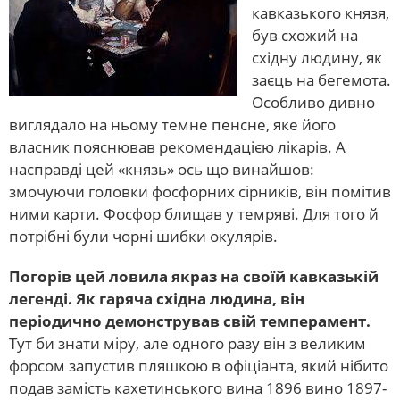
кавказького князя,
був схожий на
східну людину, як
заєць на бегемота.
Особливо дивно
виглядало на ньому темне пенсне, яке його
власник пояснював рекомендацією лікарів. А
насправді цей «князь» ось що винайшов:
змочуючи головки фосфорних сірників, він помітив
ними карти. Фосфор блищав у темряві. Для того й
потрібні були чорні шибки окулярів.
Погорів цей ловила якраз на своїй кавказькій
легенді. Як гаряча східна людина, він
періодично демонстрував свій темперамент.
Тут би знати міру, але одного разу він з великим
форсом запустив пляшкою в офіціанта, який нібито
подав замість кахетинського вина 1896 вино 1897-