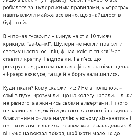
робилося за шулерськими правилами, у «фраєра»
навіть влили майже все вино, що знайшлося в
буфетній.
Він почав гусарити – кинув на стіл 10 тисяч і
крикнув: “ва-банк!”. Шулери не могли повірити
своєму щастю: ось він, фінал, клієнт спікся! Час
ставити крапку! І відповіли. І в п’єсі, що
розігрується, раптом настала фінальна німа сцена.
«Фраєр» взяв усе, та ще й в боргу залишилися.
Куди тікати? Кому скаржитися? Не в поліцію ж –
самі в пуху. Зрозуміли, що на колегу напали. Тільки
не рівного, а з якимись своїми вивертами. Нічого
не залишалося, як йти до того високого блондина з
блакитними очима на уклін: у всьому зізнаватись і
просити хоч скількись грошей «на обзаведення». А
він уже на вокзал поїхав, щоб їхати мало не до