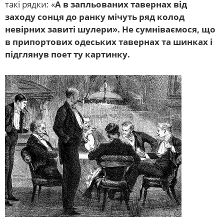
такі рядки: «
А в запльованих тавернах від
заходу сонця до ранку мічуть ряд колод
невірних завиті шулери». Не сумніваємося, що
в припортових одеських тавернах та шинках і
підглянув поет ту картинку.