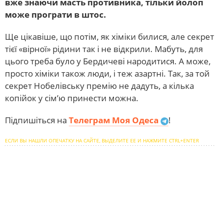
вже знаючи масть противника, тільки йолоп
може програти в штос.
Ще цікавіше, що потім, як хіміки билися, але секрет
тієї «вірної» рідини так і не відкрили. Мабуть, для
цього треба було у Бердичеві народитися. А може,
просто хіміки також люди, і теж азартні. Так, за той
секрет Нобелівську премію не дадуть, а кілька
копійок у сім’ю принести можна.
Підпишіться на
Телеграм Моя Одеса
!
ЕСЛИ ВЫ НАШЛИ ОПЕЧАТКУ НА САЙТЕ, ВЫДЕЛИТЕ ЕЕ И НАЖМИТЕ CTRL+ENTER