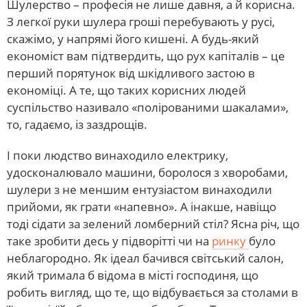
Шулерство – професія не лише давня, а й корисна.
З легкої руки шулера гроші перебувають у русі,
скажімо, у напрямі його кишені. А будь-який
економіст вам підтвердить, що рух капіталів – це
перший порятунок від шкідливого застою в
економіці. А те, що таких корисних людей
суспільство називало «полірованими шакалами»,
то, гадаємо, із заздрощів.
І поки людство винаходило електрику,
удосконалювало машини, боролося з хворобами,
шулери з не меншим ентузіастом винаходили
прийоми, як грати «напевно». А інакше, навіщо
тоді сідати за зелений ломберний стіл? Ясна річ, що
таке зробити десь у підворітті чи на
ринку
було
неблагородно. Як ідеал бачився світський салон,
який тримала б відома в місті господиня, що
робить вигляд, що те, що відбувається за столами в