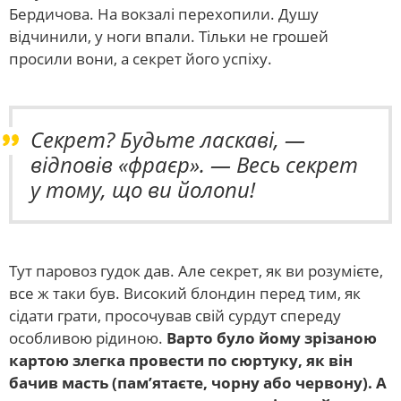
Бердичова. На вокзалі перехопили. Душу
відчинили, у ноги впали. Тільки не грошей
просили вони, а секрет його успіху.
Секрет? Будьте ласкаві, —
відповів «фраєр». — Весь секрет
у тому, що ви йолопи!
Тут паровоз гудок дав. Але секрет, як ви розумієте,
все ж таки був. Високий блондин перед тим, як
сідати грати, просочував свій сурдут спереду
особливою рідиною.
Варто було йому зрізаною
картою злегка провести по сюртуку, як він
бачив масть (пам’ятаєте, чорну або червону). А