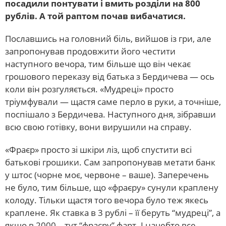
посадили понтувати і вмить розділи на 800
рублів. А той раптом почав вибачатися.
Пославшись на головний біль, вийшов із гри, але
запропонував продовжити його честити
наступного вечора, тим більше що він чекає
грошового переказу від батька з Бердичева — ось
коли він розгуляється. «Мудреці» просто
тріумфували — щастя саме перло в руки, а точніше,
поспішало з Бердичева. Наступного дня, зібравши
всю свою готівку, вони вирушили на справу.
«Фраєр» просто зі шкіри ліз, щоб спустити всі
батькові грошики. Сам запропонував метати банк
у штос (чорне моє, червоне – ваше). Заперечень
не було, тим більше, що «фраєру» сунули краплену
колоду. Тільки щастя того вечора було теж якесь
краплене. Як ставка в 3 рублі – її беруть “мудреці”, а
якщо в 2000 – тут “фраєру” фарт. І начебто все