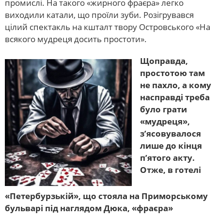
промислі. На такого «жирного фраєра» легко
виходили катали, що проїли зуби. Розігрувався
цілий спектакль на кшталт твору Островського «На
всякого мудреця досить простоти».
Щоправда,
простотою там
не пахло, а кому
насправді треба
було грати
«мудреця»,
з’ясовувалося
лише до кінця
п’ятого акту.
Отже, в готелі
«Петербурзькій», що стояла на Приморському
бульварі під наглядом Дюка, «фраєра»