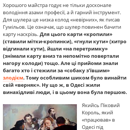
Хорошого майстра годує не тільки досконале
володіння азами професії, а й гарний інструмент.
Для шулера це низка колод «невірних», як писав
Гумільов. Це означає, що шулер повинен бачити
карту наскрізь.
Для цього карти «кропили»
(ставили мітки-кропинки), «гнули кути» (хитро
відгинали кути), йшли «на перетримку»
(знімали карту вниз та непомітно повертали
нагору колоди) тощо. Але ці прийоми знали
багато хто і стежили за «собаку з’ївшим»
злодієм
. Тому особливим шиком було винайти
свій «верняк». Ну що ж, в Одесі жили
винахідливі люди, і в цьому вона була першою.
Якийсь Піковий
Король, який
«працював» в
Одесі під