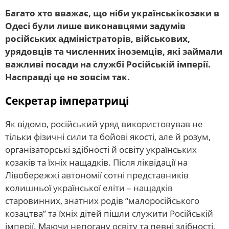
Багато хто вважає, що ніби українськікозаки в
Одесі були лише виконавцями задумів
російських адміністраторів, військових,
урядовців та численних іноземців, які займали
важливі посади на службі Російській імперії.
Насправді це не зовсім так.
Секретар імператриці
Як відомо, російський уряд використовував не
тільки фізичні сили та бойові якості, але й розум,
організаторські здібності й освіту українських
козаків та їхніх нащадків. Після ліквідації на
Лівобережжі автономії сотні представників
колишньої української еліти – нащадків
старовинних, знатних родів “малоросійського
козацтва” та їхніх дітей пішли служити Російській
імперії. Маючи непогану освіту та певні здібності,