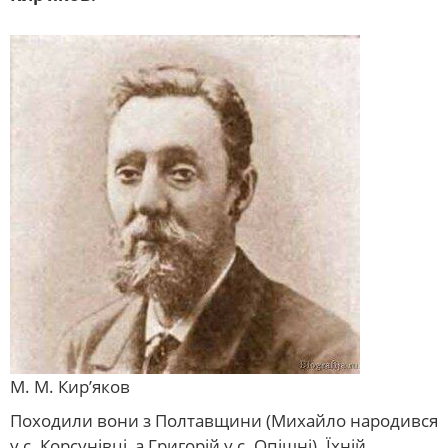
М. М. Кир’яков
Походили вони з Полтавщини (Михайло народився
у с. Корсунівці, а Григорій у с. Опішні). Їхній