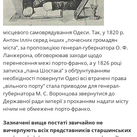
місцевого самоврядування Одеси. Так, у 1820 р.
Антон Ілліч серед інших „почесних громадян
міста”, за пропозицією генерал-губернатора О. Ф.
Ланжерона, обговорював заходи щодо
перенесення межі порто-франко, а у 1826 році
записка „пана Шостака” з обґрунтуванням
необхідності повернути Одесі всі втрачені права
„вільного порту” стала приводом для генерал-
губернатора М. С. Воронцова звернутися до
Державної ради імперії з проханням надати місту
нічим не обмежене порто-франко.
Зазначені вище постаті звичайно не
вичерпують всіх представників старшинських