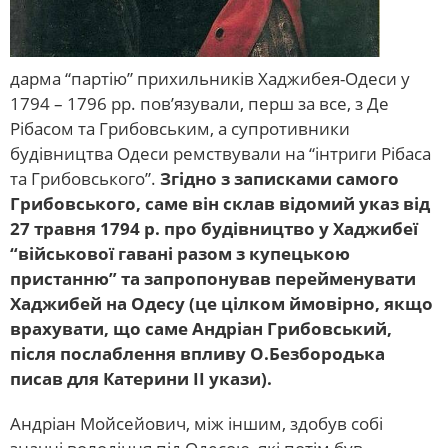
дарма “партію” прихильників Хаджибея-Одеси у
1794 – 1796 рр. пов’язували, перш за все, з Де
Рібасом та Грибовським, а супротивники
будівництва Одеси ремствували на “інтриги Рібаса
та Грибовського”.
Згідно з записками самого
Грибовського, саме він склав відомий указ від
27 травня 1794 р. про будівництво у Хаджибеї
“військової гавані разом з купецькою
пристанню” та запропонував перейменувати
Хаджибей на Одесу (це цілком ймовірно, якщо
врахувати, що саме Андріан Грибовський,
після послаблення впливу О.Безбородька
писав для Катерини ІІ укази).
Андріан Мойсейович, між іншим, здобув собі