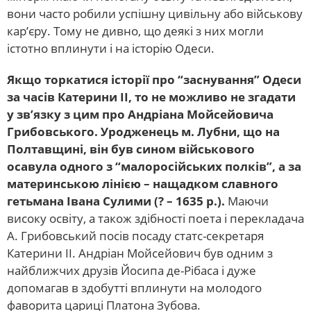
вони часто робили успішну цивільну або військову
кар’єру. Тому не дивно, що деякі з них могли
істотно вплинути і на історію Одеси.
Якщо торкатися історії про “заснування” Одеси
за часів Катерини ІІ, то не можливо не згадати
у зв’язку з цим про Андріана Мойсейовича
Грибовського. Уродженець м. Лубни, що на
Полтавщині, він був сином військового
осавула одного з “малоросійських полків”, а за
материнською лінією – нащадком славного
гетьмана Івана Сулими (? – 1635 р.).
Маючи
високу освіту, а також здібності поета і перекладача
А. Грибовський посів посаду статс-секретаря
Катерини ІІ. Андріан Мойсейович був одним з
найближчих друзів Йосипа де-Рібаса і дуже
допомагав в здобутті вплинути на молодого
фаворита цариці Платона Зубова.