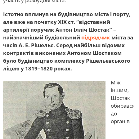
участь у розбудові міста.
Істотно вплинув на будівництво міста і порту,
але вже на початку ХІХ ст. “відставний
артилерії поручик Антон Ілліч Шостак” –
найзначніший будівельний
підрядчик
міста за
часів А. Е. Рішельє. Серед найбільш відомих
контрактів виконаних Антоном Шостаком
було будівництво комплексу Рішельєвського
ліцею у 1819–1820 роках.
Між
іншим,
Шостак
обирався
до
органів