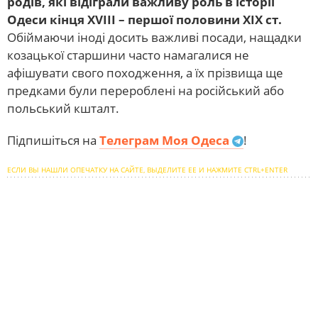
родів, які відіграли важливу роль в історії
Одеси кінця ХVІІІ – першої половини ХІХ ст.
Обіймаючи іноді досить важливі посади, нащадки
козацької старшини часто намагалися не
афішувати свого походження, а їх прізвища ще
предками були перероблені на російський або
польський кшталт.
Підпишіться на
Телеграм Моя Одеса
!
ЕСЛИ ВЫ НАШЛИ ОПЕЧАТКУ НА САЙТЕ, ВЫДЕЛИТЕ ЕЕ И НАЖМИТЕ CTRL+ENTER