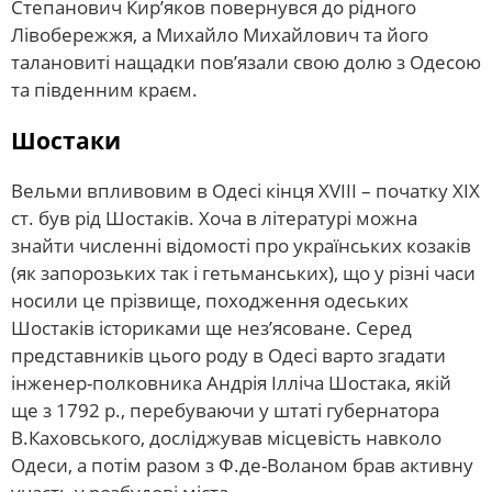
Степанович Кир’яков повернувся до рідного
Лівобережжя, а Михайло Михайлович та його
талановиті нащадки пов’язали свою долю з Одесою
та південним краєм.
Шостаки
Вельми впливовим в Одесі кінця ХVІІІ – початку ХІХ
ст. був рід Шостаків. Хоча в літературі можна
знайти численні відомості про українських козаків
(як запорозьких так і гетьманських), що у різні часи
носили це прізвище, походження одеських
Шостаків істориками ще нез’ясоване. Серед
представників цього роду в Одесі варто згадати
інженер-полковника Андрія Ілліча Шостака, якій
ще з 1792 р., перебуваючи у штаті губернатора
В.Каховського, досліджував місцевість навколо
Одеси, а потім разом з Ф.де-Воланом брав активну