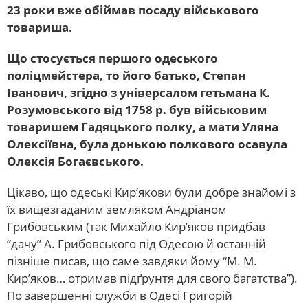
23 роки вже обіймав посаду військового
товариша.
Що стосується першого одеського
поліцмейстера, то його батько, Степан
Іванович, згідно з універсалом гетьмана К.
Розумовського від 1758 р. був військовим
товаришем Гадяцького полку, а мати Уляна
Олексіївна, була донькою полкового осавула
Олексія Богаєвського.
Цікаво, що одеські Кир’якови були добре знайомі з
їх вищезгаданим земляком Андріаном
Грибовським (так Михайло Кир’яков придбав
“дачу” А. Грибовського під Одесою й останній
пізніше писав, що саме завдяки йому “М. М.
Кир’яков… отримав підґрунтя для свого багатства”).
По завершенні служби в Одесі Григорій