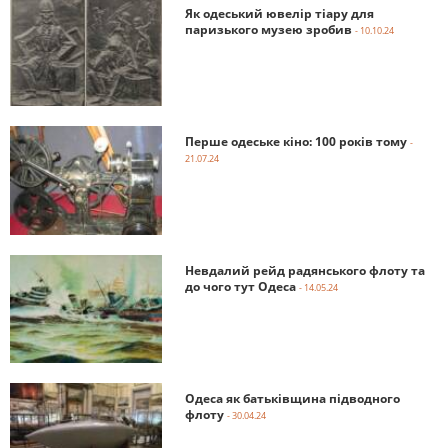
Як одеський ювелір тіару для
паризького музею зробив
- 10.10.24
Перше одеське кіно: 100 років тому
-
21.07.24
Невдалий рейд радянського флоту та
до чого тут Одеса
- 14.05.24
Одеса як батьківщина підводного
флоту
- 30.04.24