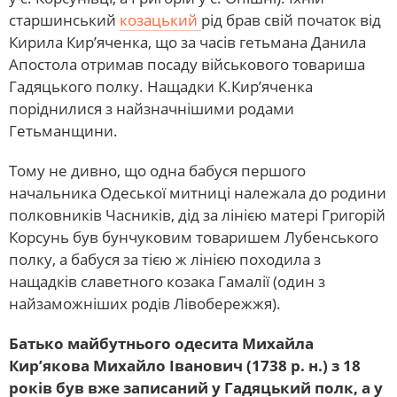
старшинський
козацький
рід брав свій початок від
Кирила Кир’яченка, що за часів гетьмана Данила
Апостола отримав посаду військового товариша
Гадяцького полку. Нащадки К.Кир’яченка
поріднилися з найзначнішими родами
Гетьманщини.
Тому не дивно, що одна бабуся першого
начальника Одеської митниці належала до родини
полковників Часників, дід за лінією матері Григорій
Корсунь був бунчуковим товаришем Лубенського
полку, а бабуся за тією ж лінією походила з
нащадків славетного козака Гамалії (один з
найзаможніших родів Лівобережжя).
Батько майбутнього одесита Михайла
Кир’якова Михайло Іванович (1738 р. н.) з 18
років був вже записаний у Гадяцький полк, а у