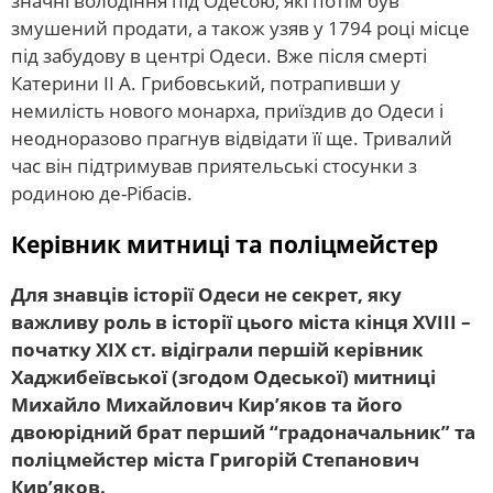
значні володіння під Одесою, які потім був
змушений продати, а також узяв у 1794 році місце
під забудову в центрі Одеси. Вже після смерті
Катерини ІІ А. Грибовський, потрапивши у
немилість нового монарха, приїздив до Одеси і
неодноразово прагнув відвідати її ще. Тривалий
час він підтримував приятельські стосунки з
родиною де-Рібасів.
Керівник митниці та поліцмейстер
Для знавців історії Одеси не секрет, яку
важливу роль в історії цього міста кінця ХVІІІ –
початку ХІХ ст. відіграли першій керівник
Хаджибеївської (згодом Одеської) митниці
Михайло Михайлович Кир’яков та його
двоюрідний брат перший “градоначальник” та
поліцмейстер міста Григорій Степанович
Кир’яков.