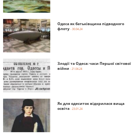
Одеса як батьківщина підводного
флоту
- 30.04.24
Злодії та Одеса: часи Першої світової
війни
- 21.04.24
Як для одеситок відкрилася вища
освіта
- 23.01.24