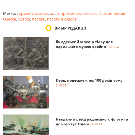
Метки:
гордость одессы
,
достопримечательности
,
Историческая
Одесса
,
одесса
,
пассаж
,
пассаж в одессе
ВИБІР РЕДАКЦІЇ
Як одеський ювелір тіару для
паризького музею зробив
- 10.10.24
Перше одеське кіно: 100 років тому
-
21.07.24
Невдалий рейд радянського флоту та
до чого тут Одеса
- 14.05.24