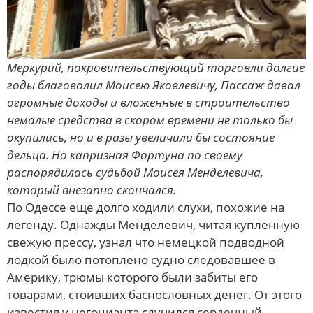
Меркурий, покровительствующий торговли долгие
годы благоволил Моисею Яковлевичу, Пассаж давал
огромные доходы и вложенные в строительство
немалые средства в скором времени не только бы
окупились, но и в разы увеличили бы состояние
дельца. Но капризная Фортуна по своему
распорядилась судьбой Моисея Менделевича,
который внезапно скончался.
По Одессе еще долго ходили слухи, похожие на
легенду. Однажды Менделевич, читая купленную
свежую прессу, узнал что немецкой подводной
лодкой было потоплено судно следовавшее в
Америку, трюмы которого были забиты его
товарами, стоивших баснословных денег. От этого
известия у негоцианта случился сердечный