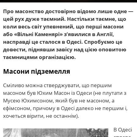
Про масонство достовірно відомо лише одне —
цей рух дуже таємний. Настільки таємне, що
коли весь світ упевнений, що перші масони
або «Вільні Каменярі» з’явилися в Англії,
насправді це сталося в Одесі. Спробуємо це
довести, піднявши завісу над цією оповитою
таємницями організацією.
Масони підземелля
Сміливо можна стверджувати, що першим
масоном був Юхим Масон із Одеси (не плутати з
Мусею Юхимсоном, який був не масоном, а
єфімсоном, причому в Одесі далеко не першим і,
хочеться вірити, не останнім).
В Одесі