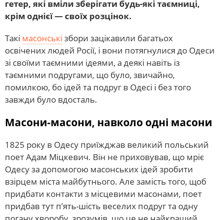
гетер, які вміли зберігати будь-які таємниці,
крім однієї — своїх розцінок.
Такі
масонські
збори зацікавили багатьох
освічених людей Росії, і вони потягнулися до Одеси
зі своїми таємними ідеями, а деякі навіть із
таємними подругами, що було, звичайно,
помилкою, бо ідей та подруг в Одесі і без того
завжди було вдосталь.
Масони-масони, навколо одні масони
1825 року в Одесу приїжджав великий польський
поет Адам Міцкевич. Він не приховував, що мріє
Одесу за допомогою масонських ідей зробити
взірцем міста майбутнього. Але замість того, щоб
придбати контакти з місцевими масонами, поет
придбав тут п’ять-шість веселих подруг та одну
погану хворобу, зрозумів, що це не найкращий