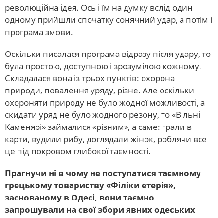
революційна ідея. Ось і їм на думку вслід один
одному прийшли спочатку сонячний удар, а потім і
програма змови.
Оскільки писалася програма відразу після удару, то
була простою, доступною і зрозумілою кожному.
Складалася вона із трьох пунктів: охорона
природи, повалення уряду, різне. Але оскільки
охороняти природу не було жодної можливості, а
скидати уряд не було жодного резону, то «Вільні
Каменярі» займалися «різним», а саме: грали в
карти, вудили рибу, доглядали жінок, роблячи все
це під покровом глибокої таємності.
Прагнучи ні в чому не поступатися таємному
грецькому товариству «Філіки етерія»,
заснованому в Одесі, вони таємно
запрошували на свої збори явних одеських