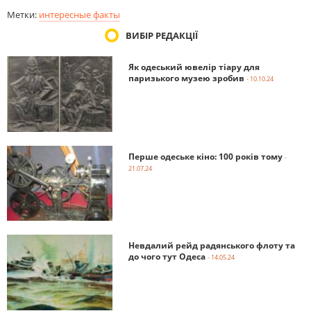
Метки:
интересные факты
ВИБІР РЕДАКЦІЇ
Як одеський ювелір тіару для
паризького музею зробив
- 10.10.24
Перше одеське кіно: 100 років тому
-
21.07.24
Невдалий рейд радянського флоту та
до чого тут Одеса
- 14.05.24