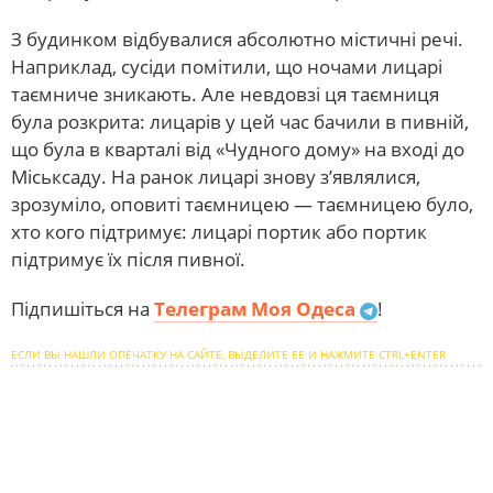
З будинком відбувалися абсолютно містичні речі.
Наприклад, сусіди помітили, що ночами лицарі
таємниче зникають. Але невдовзі ця таємниця
була розкрита: лицарів у цей час бачили в пивній,
що була в кварталі від «Чудного дому» на вході до
Міськсаду. На ранок лицарі знову з’являлися,
зрозуміло, оповиті таємницею — таємницею було,
хто кого підтримує: лицарі портик або портик
підтримує їх після пивної.
Підпишіться на
Телеграм Моя Одеса
!
ЕСЛИ ВЫ НАШЛИ ОПЕЧАТКУ НА САЙТЕ, ВЫДЕЛИТЕ ЕЕ И НАЖМИТЕ CTRL+ENTER