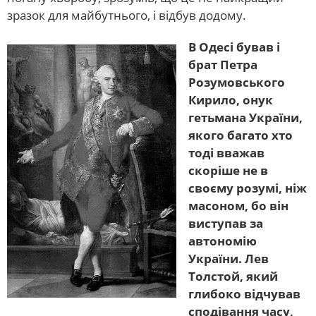
зразок для майбутнього, і відбув додому.
В Одесі бував і
брат Петра
Розумовського
Кирило, онук
гетьмана України,
якого багато хто
тоді вважав
скоріше не в
своєму розумі, ніж
масоном, бо він
виступав за
автономію
України. Лев
Толстой, який
глибоко відчував
сподівання часу,