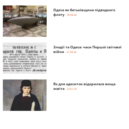
Одеса як батьківщина підводного
флоту
- 30.04.24
Злодії та Одеса: часи Першої світової
війни
- 21.04.24
Як для одеситок відкрилася вища
освіта
- 23.01.24