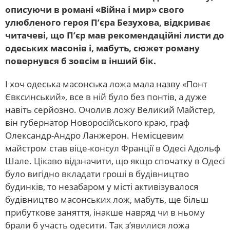
описуючи в романі «Війна і мир» свого
улюбленого героя П’єра Безухова, відкриває
читачеві, що П’єр мав рекомендаційні листи до
одеських масонів і, мабуть, сюжет роману
повернувся б зовсім в інший бік.
І хоч одеська масонська ложа мала назву «Понт
Євксинський», все в ній було без понтів, а дуже
навіть серйозно. Очолив ложу Великий Майстер,
він губернатор Новоросійського краю, граф
Олександр-Андро Ланжерон. Немісцевим
майстром став віце-консул Франції в Одесі Адольф
Шале. Цікаво відзначити, що якщо спочатку в Одесі
було вигідно вкладати гроші в будівництво
будинків, то незабаром у місті активізувалося
будівництво масонських лож, мабуть, ще більш
прибуткове заняття, інакше навряд чи в ньому
брали б участь одесити. Так з’явилися ложа