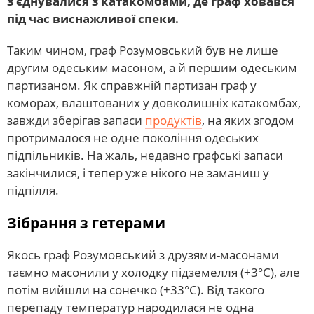
з’єднувалися з катакомбами, де граф ховався
під час виснажливої ​​спеки.
Таким чином, граф Розумовський був не лише
другим одеським масоном, а й першим одеським
партизаном. Як справжній партизан граф у
коморах, влаштованих у довколишніх катакомбах,
завжди зберігав запаси
продуктів
, на яких згодом
протрималося не одне покоління одеських
підпільників. На жаль, недавно графські запаси
закінчилися, і тепер уже нікого не заманиш у
підпілля.
Зібрання з гетерами
Якось граф Розумовський з друзями-масонами
таємно масонили у холодку підземелля (+3°С), але
потім вийшли на сонечко (+33°С). Від такого
перепаду температур народилася не одна