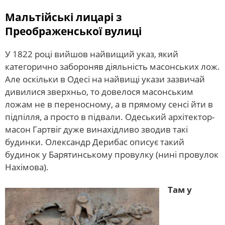
Мальтійські лицарі з
Преображенської вулиці
У 1822 році вийшов найвищий указ, який
категорично забороняв діяльність масонських лож.
Але оскільки в Одесі на найвищі укази зазвичай
дивилися зверхньо, ​​то довелося масонським
ложам не в переносному, а в прямому сенсі йти в
підпілля, а просто в підвали. Одеський архітектор-
масон Гартвіг дуже винахідливо зводив такі
будинки. Олександр Дерибас описує такий
будинок у Барятинському провулку (нині провулок
Нахімова).
Там у