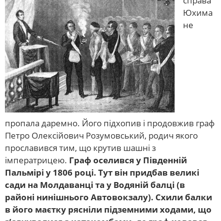
справа
Юхима
не
пропала даремно. Його підхопив і продовжив граф
Петро Олексійович Розумовський, родич якого
прославився тим, що крутив шашні з
імператрицею.
Граф оселився у Південній
Пальмірі у 1806 році. Тут він придбав великі
сади на Молдаванці та у Водяній балці (в
районі нинішнього Автовокзалу). Схили балки
в його маєтку рясніли підземними ходами, що