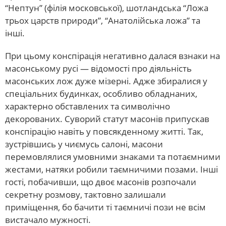
“Нептун” (філія московської), шотландська “Ложа
трьох царств природи”, “Анатолійська ложа” та
інші.
При цьому конспірація негативно далася взнаки на
масонському русі — відомості про діяльність
масонських лож дуже мізерні. Адже збиралися у
спеціальних будинках, особливо обладнаних,
характерно обставлених та символічно
декорованих. Суворий статут масонів припускав
конспірацію навіть у повсякденному житті. Так,
зустрівшись у чиємусь салоні, масони
перемовлялися умовними знаками та потаємними
жестами, натяки робили таємничими позами. Інші
гості, побачивши, що двоє масонів розпочали
секретну розмову, тактовно залишали
приміщення, бо бачити ті таємничі пози не всім
вистачало мужності.