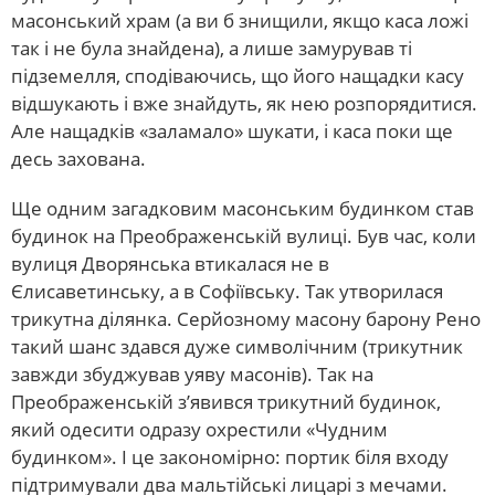
масонський храм (а ви б знищили, якщо каса ложі
так і не була знайдена), а лише замурував ті
підземелля, сподіваючись, що його нащадки касу
відшукають і вже знайдуть, як нею розпорядитися.
Але нащадків «заламало» шукати, і каса поки ще
десь захована.
Ще одним загадковим масонським будинком став
будинок на Преображенській вулиці. Був час, коли
вулиця Дворянська втикалася не в
Єлисаветинську, а в Софіївську. Так утворилася
трикутна ділянка. Серйозному масону барону Рено
такий шанс здався дуже символічним (трикутник
завжди збуджував уяву масонів). Так на
Преображенській з’явився трикутний будинок,
який одесити одразу охрестили «Чудним
будинком». І це закономірно: портик біля входу
підтримували два мальтійські лицарі з мечами.