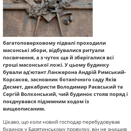
багатоповерховому підвалі проходили
масонські збори, відбувалися ритуали
посвячення, а з чуток ще й зберігалися всі
гроші масонської ложі. У цьому будинку
бували ад’ютант Ланжерона Андрій Римський-
Корсаков, засновник ботанічного саду Яків
Десмет, декабристи Володимир Раєвський та
Сергій Волконський, чий будинок стояв поряд і
поєднувався підземним ходом із
вищеописаним.
Цікаво, що коли новий господар перебудовував
будинок у Барятинському провулку, він не знищив