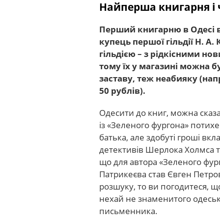
Найперша книгарня і 
Перший книгарню в Одесі в
купець першої гільдії Н. А
гільдією – з рідкісними н
тому їх у магазині можна б
заставу, теж неабияку (на
50 рублів).
Одесити до книг, можна сказа
із «Зеленого фургона» потих
батька, але здобуті гроші вк
детективів Шерлока Холмса т
що для автора «Зеленого фур
Патрикеєва став Євген Петро
розшуку, то ви погодитеся, 
нехай не знаменитого одеськ
письменника.