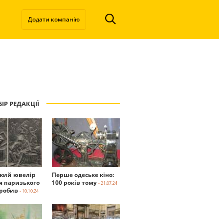
Додати компанію
ІР РЕДАКЦІЇ
ький ювелір
Перше одеське кіно:
я паризького
100 років тому
- 21.07.24
робив
- 10.10.24