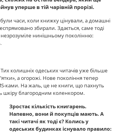
йнув уперше в тій чарівній прорізі.
 були часи, коли книжку цінували, а домашні
леспрямовано збирали. Здається, саме тоді
о незрозуміле нинішньому поколінню:
.
! Тих колишніх одеських читачів уже більше
’ятки», а огорожі. Нове покоління тепер
S-ками. На жаль, це не книги, що пахнуть
ть шкіру благородним коленкором.
Зростає кількість книгарень.
Напевно, вони й покупців мають. А
такі читачі як тоді є? Колись у
одеських будинках існувало правило: