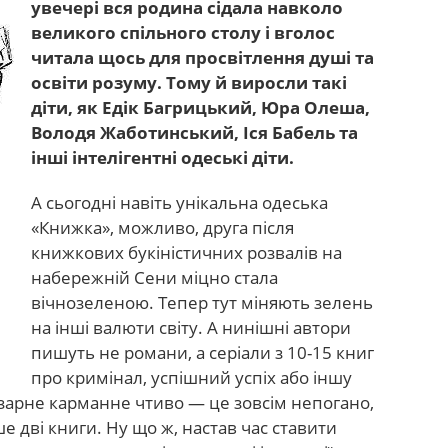
увечері вся родина сідала навколо
великого спільного столу і вголос
читала щось для просвітлення душі та
освіти розуму. Тому й виросли такі
діти, як Едік Багрицький, Юра Олеша,
Володя Жаботинський, Іся Бабель та
інші інтелігентні одеські діти.
А сьогодні навіть унікальна одеська
«Книжка», можливо, друга після
книжкових букіністичних розвалів на
набережній Сени міцно стала
вічнозеленою. Тепер тут міняють зелень
на інші валюти світу. А нинішні автори
пишуть не романи, а серіали з 10-15 книг
про кримінал, успішний успіх або іншу
базарне карманне чтиво — це зовсім непогано,
е дві книги. Ну що ж, настав час ставити