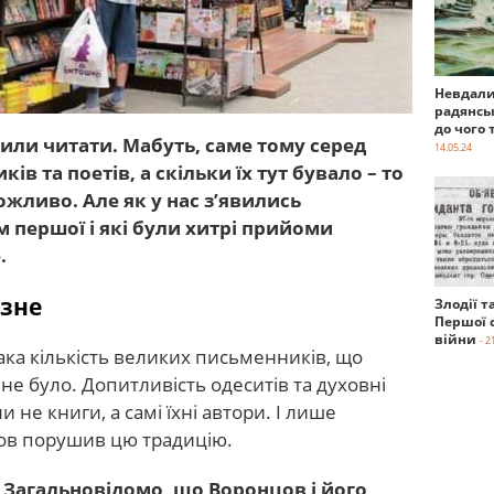
Невдали
радянсь
до чого 
или читати. Мабуть, саме тому серед
14.05.24
ів та поетів, а скільки їх тут бувало – то
ожливо. Але як у нас з’явились
ом першої і які були хитрі прийоми
.
озне
Злодії т
Першої с
війни
- 2
ака кількість великих письменників, що
 не було. Допитливість одеситів та духовні
не книги, а самі їхні автори. І лише
в порушив цю традицію.
Загальновідомо, що Воронцов і його