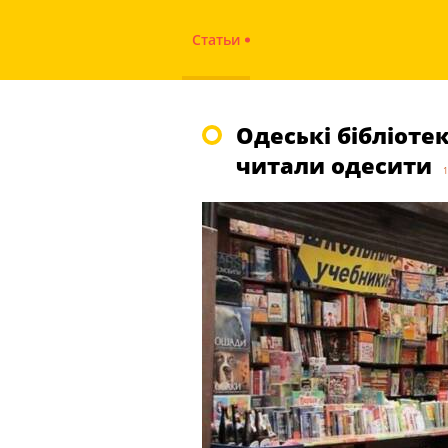
Статьи
Одеські бібліоте
читали одесити
1