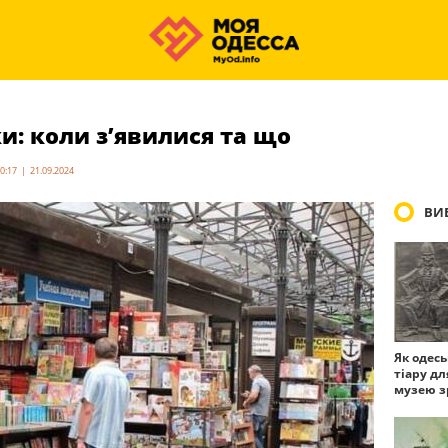
ки: коли з’явилися та що
0:17 | 21.09.2024
ВИБ
Як одес
тіару дл
музею з