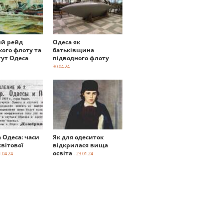
й рейд
Одеса як
кого флоту та
батьківщина
тут Одеса
підводного флоту
-
-
30.04.24
а Одеса: часи
Як для одеситок
вітової
відкрилася вища
освіта
1.04.24
- 23.01.24