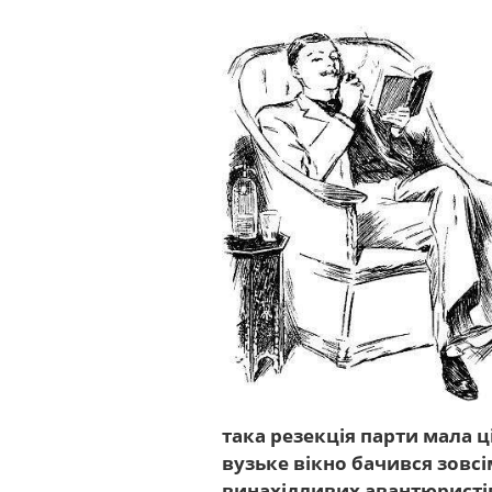
така резекція парти мала ц
вузьке вікно бачився зовсі
винахідливих авантюристів