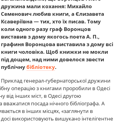
дружина мали кохання: Михайло
Семенович любив книги, а Єлизавета
Ксаверіївна — тих, хто їх писав. Тому
коли одного разу граф Воронцов
виставив з дому якогось поета А. П.,
графиня Воронцова виставила з дому всі
книги чоловіка. Щоб книжки не мокли
під дощем, над ними довелося звести
публічну
бібліотеку
.
Приклад генерал-губернаторської дружини
ібну операцію з книгами проробили в Одесі
ну від інших міст, в Одесі другою
 вважатися посада нічного бібліографа. А
вається в інших місцях, «заглянути в
 досі використовують вишукано інтелігентне