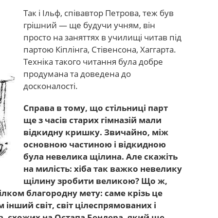
Так і Ільф, співавтор Петрова, теж був
грішний — ще будучи учням, він
просто на заняттях в училищі читав під
партою Кіплінга, Стівенсона, Хаггарта.
Техніка такого читання була добре
продумана та доведена до
досконалості.
Справа в тому, що стільниці парт
ще з часів старих гімназій мали
відкидну кришку. Звичайно, між
основною частиною і відкидною
була невелика щілина. Але скажіть
на милість: хіба так важко невелику
щілину зробити великою? Що ж,
ілком благородну мету: саме крізь це
м інший світ, світ цілеспрямованих і
, схожих на Остапа Бендера, який ще