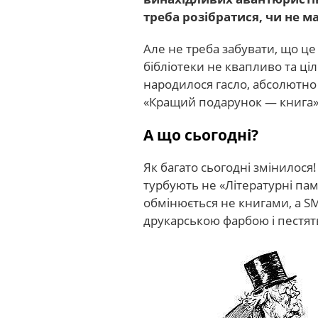
треба розібратися, чи не ма
Але не треба забувати, що це
бібліотеки не квапливо та ці
народилося гасло, абсолютн
«Кращий подарунок — книга»
А що сьогодні?
Як багато сьогодні змінилося
турбують не «Літературні пам
обмінюється не книгами, а SM
друкарською фарбою і пестя