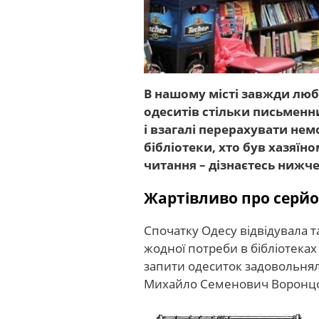
В нашому місті завжди люб
одеситів стільки письменник
і взагалі перерахувати нем
бібліотеки, хто був хазяїн
читання – дізнаєтесь нижче
Жартівливо про серй
Спочатку Одесу відвідувала т
жодної потреби в бібліотеках
запити одеситок задовольняли 
Михайло Семенович Воронцо