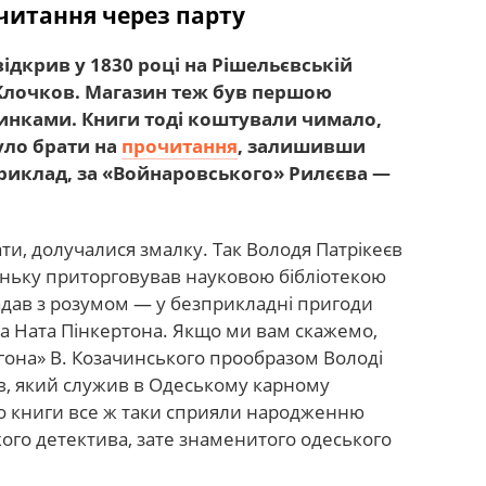
читання через парту
ідкрив у 1830 році на Рішельєвській
. Клочков. Магазин теж був першою
овинками. Книги тоді коштували чимало,
уло брати на
прочитання
, залишивши
приклад, за «Войнаровського» Рилєєва —
ти, долучалися змалку. Так Володя Патрікеєв
еньку приторговував науковою бібліотекою
ладав з розумом — у безприкладні пригоди
а Ната Пінкертона. Якщо ми вам скажемо,
гона» В. Козачинського прообразом Володі
в, який служив в Одеському карному
що книги все ж таки сприяли народженню
ого детектива, зате знаменитого одеського