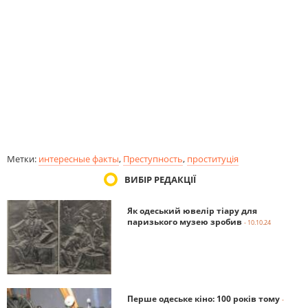
Метки:
интересные факты
,
Преступность
,
проституція
ВИБІР РЕДАКЦІЇ
Як одеський ювелір тіару для
паризького музею зробив
- 10.10.24
Перше одеське кіно: 100 років тому
-