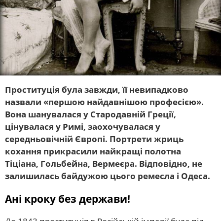
Проституція була завжди, її невипадково
назвали «першою найдавнішою професією».
Вона шанувалася у Стародавній Греції,
цінувалася у Римі, заохочувалася у
середньовічній Європі. Портрети жриць
кохання прикрасили найкращі полотна
Тіціана, Гольбейна, Вермеєра. Відповідно, не
залишилась байдужою цього ремесла і Одеса.
Ані кроку без держави!