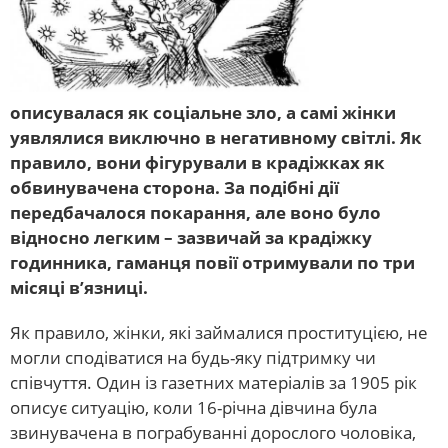
описувалася як соціальне зло, а самі жінки
уявлялися виключно в негативному світлі. Як
правило, вони фігурували в крадіжках як
обвинувачена сторона. За подібні дії
передбачалося покарання, але воно було
відносно легким – зазвичай за крадіжку
годинника, гаманця повії отримували по три
місяці в’язниці.
Як правило, жінки, які займалися проституцією, не
могли сподіватися на будь-яку підтримку чи
співчуття. Один із газетних матеріалів за 1905 рік
описує ситуацію, коли 16-річна дівчина була
звинувачена в пограбуванні дорослого чоловіка,