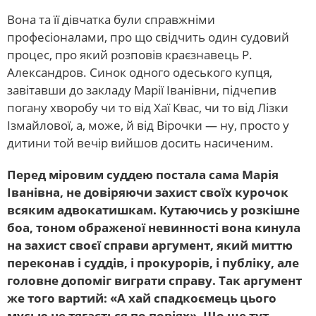
Вона та її дівчатка були справжніми
професіоналами, про що свідчить один судовий
процес, про який розповів краєзнавець Р.
Александров. Синок одного одеського купця,
завітавши до закладу Марії Іванівни, підчепив
погану хворобу чи то від Хаї Квас, чи то від Лізки
Ізмайлової, а, може, й від Вірочки — ну, просто у
дитини той вечір вийшов досить насиченим.
Перед міровим суддею постала сама Марія
Іванівна, не довіряючи захист своїх курочок
всяким адвокатишкам. Кутаючись у розкішне
боа, тоном ображеної невинності вона кинула
на захист своєї справи аргумент, який миттю
переконав і суддів, і прокурорів, і публіку, але
головне допоміг виграти справу. Так аргумент
же того вартий: «А хай спадкоємець цього
мусью не тягається по повіях». Що ще тут