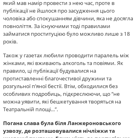
який мав намір провести з нею час, проте в
публікації не йшлося про засудження цього
чоловіка або спокушанням дівчини, яка не досягла
повноліття. За існуючими тоді правилами
займатися проституцією було можливо лише з 18
років.
Також у газетах любили проводити паралель між
жінками, які вживають алкоголь та повіями. Як
правило, ці публікації будувалися на
протиставленні благочестивої дружини та
розгульної п’яної бестії. Втім, обходилися без
особливих подробиць, підкреслюючи, що “не
можна уявити, які бешкетування творяться на
Театральній площі…”.
Погана слава була біля Ланжероновського
узвозу, де розташовувалися нічліжки та