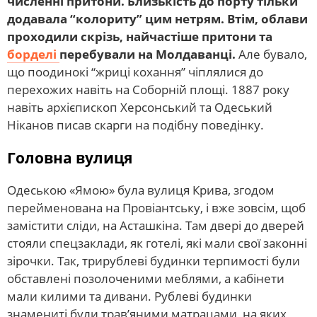
численні притони. Близькість до порту тільки
додавала “колориту” цим нетрям. Втім, облави
проходили скрізь, найчастіше притони та
борделі
перебували на Молдаванці.
Але бувало,
що поодинокі “жриці кохання” чіплялися до
перехожих навіть на Соборній площі. 1887 року
навіть архієпископ Херсонський та Одеський
Ніканов писав скарги на подібну поведінку.
Головна вулиця
Одеською «Ямою» була вулиця Крива, згодом
перейменована на Провіантську, і вже зовсім, щоб
замістити сліди, на Асташкіна. Там двері до дверей
стояли спецзаклади, як готелі, які мали свої законні
зірочки. Так, трирублеві будинки терпимості були
обставлені позолоченими меблями, а кабінети
мали килими та дивани. Рублеві будинки
знамениті були трав’яними матрацами, на яких