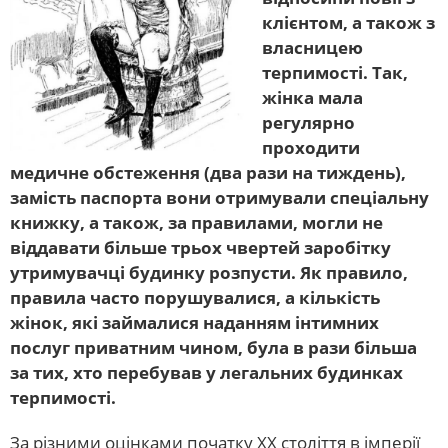
клієнтом, а також з
власницею
терпимості. Так,
жінка мала
регулярно
проходити
медичне обстеження (два рази на тиждень),
замість паспорта вони отримували спеціальну
книжку, а також, за правилами, могли не
віддавати більше трьох чвертей заробітку
утримувачці будинку розпусти. Як правило,
правила часто порушувалися, а кількість
жінок, які займалися наданням інтимних
послуг приватним чином, була в рази більша
за тих, хто перебував у легальних будинках
терпимості.
За різними оцінками початку XX століття в імперії