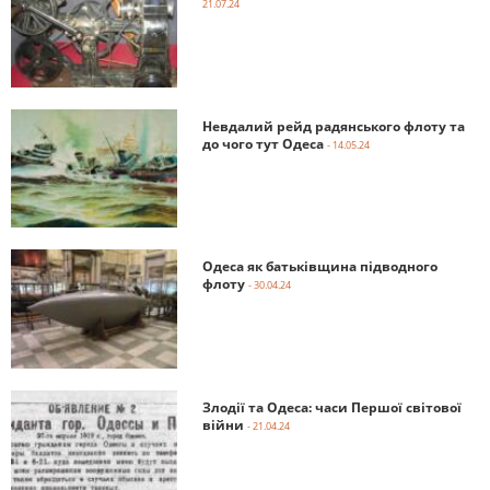
21.07.24
Невдалий рейд радянського флоту та
до чого тут Одеса
- 14.05.24
Одеса як батьківщина підводного
флоту
- 30.04.24
Злодії та Одеса: часи Першої світової
війни
- 21.04.24