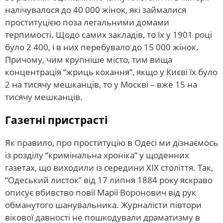
налічувалося до 40 000 жінок, які займалися
проституцією поза легальними домами
терпимості. Щодо самих закладів, то їх у 1901 році
було 2 400, і в них перебувало до 15 000 жінок.
Причому, чим крупніше місто, тим вища
концентрація “жриць кохання”, якщо у Києві їх було
2 на тисячу мешканців, то у Москві – вже 15 на
тисячу мешканців.
Газетні пристрасті
Як правило, про проституцію в Одесі ми дізнаємось
із розділу “кримінальна хроніка” у щоденних
газетах, що виходили із середини XIX століття. Так,
“Одеський листок” від 17 липня 1884 року яскраво
описує вбивство повії Марії Воронович від рук
обманутого шанувальника. Журналісти півтори
вікової давності не пошкодували драматизму в