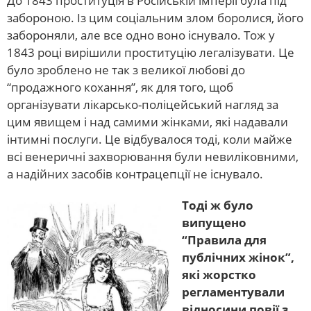
До 1843 проституція в Російській імперії була під
забороною. Із цим соціальним злом боролися, його
забороняли, але все одно воно існувало. Тож у
1843 році вирішили проституцію легалізувати. Це
було зроблено не так з великої любові до
“продажного кохання”, як для того, щоб
організувати лікарсько-поліцейський нагляд за
цим явищем і над самими жінками, які надавали
інтимні послуги. Це відбувалося тоді, коли майже
всі венеричні захворювання були невиліковними,
а надійних засобів контрацепції не існувало.
Тоді ж було
випущено
“Правила для
публічних жінок”,
які жорстко
регламентували
відносини повії з