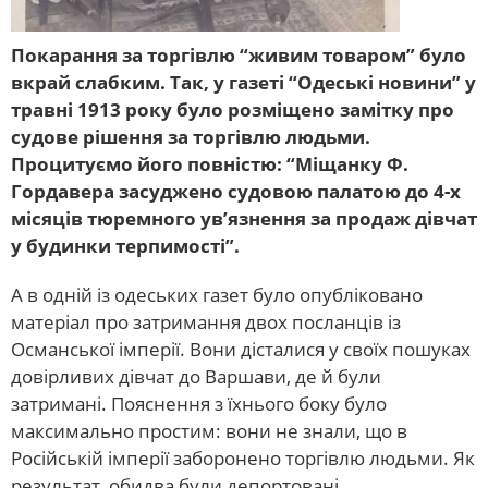
Покарання за торгівлю “живим товаром” було
вкрай слабким. Так, у газеті “Одеські новини” у
травні 1913 року було розміщено замітку про
судове рішення за торгівлю людьми.
Процитуємо його повністю: “Міщанку Ф.
Гордавера засуджено судовою палатою до 4-х
місяців тюремного ув’язнення за продаж дівчат
у будинки терпимості”.
А в одній із одеських газет було опубліковано
матеріал про затримання двох посланців із
Османської імперії. Вони дісталися у своїх пошуках
довірливих дівчат до Варшави, де й були
затримані. Пояснення з їхнього боку було
максимально простим: вони не знали, що в
Російській імперії заборонено торгівлю людьми. Як
результат, обидва були депортовані.