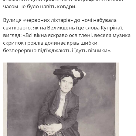
часом не було навіть ковдри.
Вулиця «червоних ліхтарів» до ночі набувала
святкового, як на Великдень (це слова Купріна),
вигляд: «Всі вікна яскраво освітлені, весела музика
скрипок і роялів долинає крізь шибки,
безперервно під’їжджають і їдуть візники».