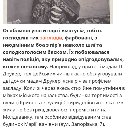
Особливої ​​уваги варті «матусі», тобто.
господині тих
закладів
, фарбовані, з
неодмінним боа з пір’я навколо шиї та
солодкоголосим баском. Їх побоювалася
навіть поліція, яку природно «підгодовували»,
кожен по-своєму.
Наприклад, у притоні мадам П.
Друкер, поліцейських чинів якісно обслуговували
дві дочки мадам Друкер, ясна річ за профілем
закладу. Коли ж через якесь стихійне помутніння в
мізках міського начальства, будинки терпимості з
вулиці Кривої та з вулиці Спиридонівської, яка теж
жила не без гріха, довелося перемістити на
Молдаванку, там особливо відвідуваним став
будинок Марії Іванівни (вул. Запорізька, 7).