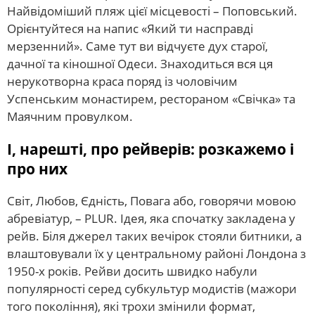
Найвідоміший пляж цієї місцевості – Поповський.
Орієнтуйтеся на напис «Який ти насправді
мерзенний». Саме тут ви відчуєте дух старої,
дачної та кіношної Одеси. Знаходиться вся ця
нерукотворна краса поряд із чоловічим
Успенським монастирем, рестораном «Свічка» та
Маячним провулком.
І, нарешті, про рейверів: розкажемо і
про них
Світ, Любов, Єдність, Повага або, говорячи мовою
абревіатур, – PLUR. Ідея, яка спочатку закладена у
рейв. Біля джерел таких вечірок стояли битники, а
влаштовували їх у центральному районі Лондона з
1950-х років. Рейви досить швидко набули
популярності серед субкультур модистів (мажори
того покоління), які трохи змінили формат,