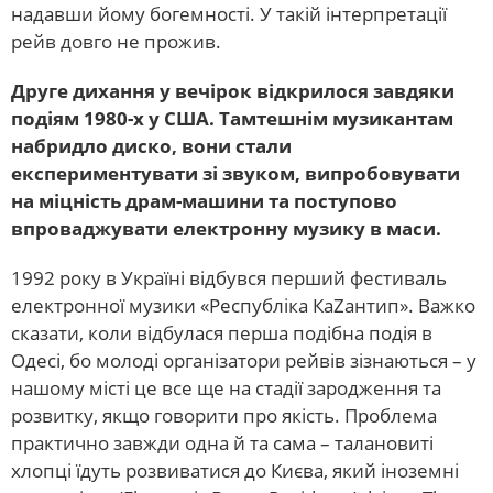
надавши йому богемності. У такій інтерпретації
рейв довго не прожив.
Друге дихання у вечірок відкрилося завдяки
подіям 1980-х у США. Тамтешнім музикантам
набридло диско, вони стали
експериментувати зі звуком, випробовувати
на міцність драм-машини та поступово
впроваджувати електронну музику в маси.
1992 року в Україні відбувся перший фестиваль
електронної музики «Республіка КаZaнтип». Важко
сказати, коли відбулася перша подібна подія в
Одесі, бо молоді організатори рейвів зізнаються – у
нашому місті це все ще на стадії зародження та
розвитку, якщо говорити про якість. Проблема
практично завжди одна й та сама – талановиті
хлопці їдуть розвиватися до Києва, який іноземні