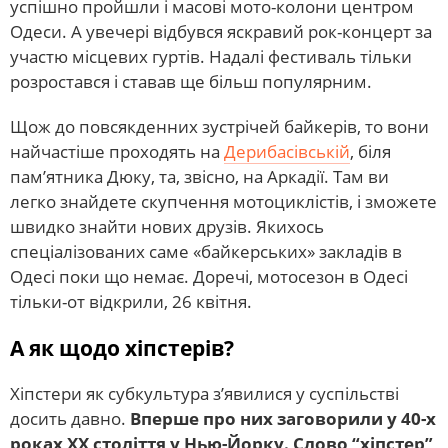
успішно пройшли і масові мото-колони центром
Одеси. А увечері відбувся яскравий рок-концерт за
участю місцевих гуртів. Надалі фестиваль тільки
розростався і ставав ще більш популярним.
Щож до повсякденних зустрічей байкерів, то вони
найчастіше проходять на
Дерибасівській
, біля
пам’ятника Дюку, та, звісно, на Аркадії. Там ви
легко знайдете скупчення мотоциклістів, і зможете
швидко знайти нових друзів. Якихось
спеціалізованих саме «байкерських» закладів в
Одесі поки що немає. Доречі, мотосезон в Одесі
тільки-от відкрили, 26 квітня.
А як щодо хіпстерів?
Хіпстери як субкультура з’явилися у суспільстві
досить давно.
Вперше про них заговорили у 40-х
роках ХХ століття у Нью-Йорку. Слово “хіпстер”