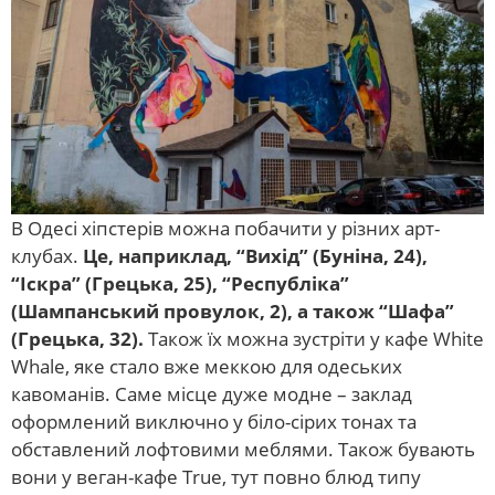
В Одесі хіпстерів можна побачити у різних арт-
клубах.
Це, наприклад, “Вихід” (Буніна, 24),
“Іскра” (Грецька, 25), “Республіка”
(Шампанський провулок, 2), а також “Шафа”
(Грецька, 32).
Також їх можна зустріти у кафе White
Whale, яке стало вже меккою для одеських
кавоманів. Саме місце дуже модне – заклад
оформлений виключно у біло-сірих тонах та
обставлений лофтовими меблями. Також бувають
вони у веган-кафе True, тут повно блюд типу