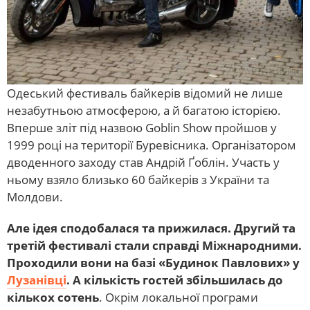
Одеський фестиваль байкерів відомий не лише
незабутньою атмосферою, а й багатою історією.
Вперше зліт під назвою Goblin Show пройшов у
1999 році на території Буревісника. Організатором
дводенного заходу став Андрій Ґоблін. Участь у
ньому взяло близько 60 байкерів з України та
Молдови.
Але ідея сподобалася та прижилася. Другий та
третій фестивалі стали справді Міжнародними.
Проходили вони на базі «Будинок Павлових» у
Лузанівці
. А кількість гостей збільшилась до
кількох сотень
. Окрім локальної програми