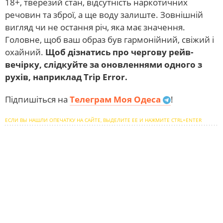
18+, тверезий стан, відсутність наркотичних
речовин та зброї, а ще воду залиште. Зовнішній
вигляд чи не остання річ, яка має значення.
Головне, щоб ваш образ був гармонійний, свіжий і
охайний.
Щоб дізнатись про чергову рейв-
вечірку, слідкуйте за оновленнями одного з
рухів, наприклад Trip Error.
Підпишіться на
Телеграм Моя Одеса
!
ЕСЛИ ВЫ НАШЛИ ОПЕЧАТКУ НА САЙТЕ, ВЫДЕЛИТЕ ЕЕ И НАЖМИТЕ CTRL+ENTER