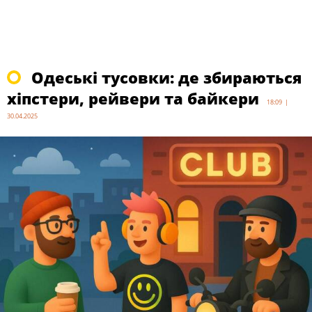
Одеські тусовки: де збираються
хіпстери, рейвери та байкери
18:09 |
30.04.2025