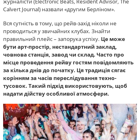
журналісти (Electronic Beats, Resident Advisor, The
Calvert Journal) назвали «другим Берліном».
Вся сутність в тому, що рейв-захід ніколи не
проводиться у звичайних клубах. Знайти
правильний плейс – запорука успіху.
Це може
бути арт-простір, нестандартний заклад,
човнова станція, завод чи склад. Часто про
місце проведення рейву гостям повідомляють
за кілька днів до початку. Ця традиція сягає
корінням за часів переслідування техно-
тусовок. Такий підхід використовують, щоб
надати дійству особливої ​​атмосфери.