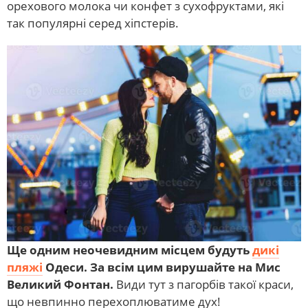
орехового молока чи конфет з сухофруктами, які
так популярні серед хіпстерів.
Ще одним неочевидним місцем будуть
дикі
пляжі
Одеси. За всім цим вирушайте на Мис
Великий Фонтан.
Види тут з пагорбів такої краси,
що невпинно перехоплюватиме дух!