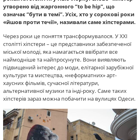
утворено від жаргонного “to be hip”, що
означає “бути в темі”. Усіх, хто у сорокові роки
«йшов проти течії», називали саме хіпстерами.
Через роки це поняття трансформувалося. У ХХІ
столітті хіпстери – це представники забезпеченої
міської молоді, яка намагається ввібрати все
наймодніше та найпросунуте. Вони виявляють
підвищений інтерес до моди, елітарної зарубіжної
культури та мистецтва, «неформатних» арт-
хаусних фільмів, сучасної літератури,
альтернативної музики та інді-року. Саме таких
хіпстерів зараз можна побачити на вулицях Одеси.