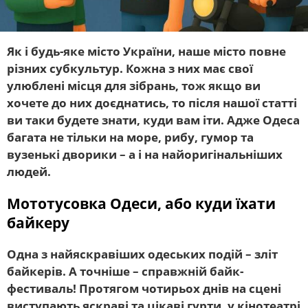
Як і будь-яке місто України, наше місто повне
різних субкультур. Кожна з них має свої
улюблені місця для зібрань, тож якщо ви
хочете до них доєднатись, то після нашої статті
ви таки будете знати, куди вам іти. Адже Одеса
багата не тільки на море, рибу, гумор та
вузенькі дворики – а і на найоригінальніших
людей.
Мототусовка Одеси, або куди їхати
байкеру
Одна з найяскравіших одеських подій – зліт
байкерів. А точніше – справжній байк-
фестиваль! Протягом чотирьох днів на сцені
виступають яскраві та цікаві гурти, у кінотеатрі