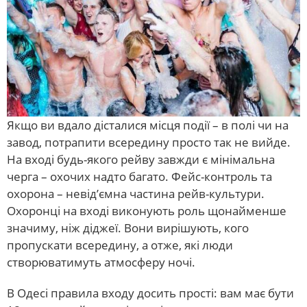
Якщо ви вдало дісталися місця події – в полі чи на
завод, потрапити всередину просто так не вийде.
На вході будь-якого рейву завжди є мінімальна
черга – охочих надто багато. Фейс-контроль та
охорона – невід’ємна частина рейв-культури.
Охоронці на вході виконують роль щонайменше
значиму, ніж діджеї. Вони вирішують, кого
пропускати всередину, а отже, які люди
створюватимуть атмосферу ночі.
В Одесі правила входу досить прості: вам має бути