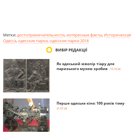
Метки:
достопримечательности
,
интересные факты
,
Историческая
Одесса
,
одесские парки
,
одесские парки 2018
ВИБІР РЕДАКЦІЇ
Як одеський ювелір тіару для
паризького музею зробив
- 10.10.24
Перше одеське кіно: 100 років тому
-
21.07.24