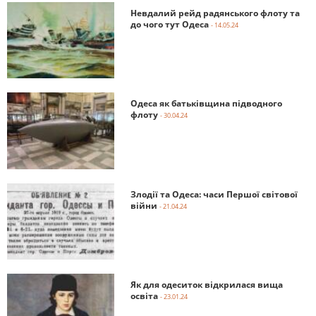
Невдалий рейд радянського флоту та
до чого тут Одеса
- 14.05.24
Одеса як батьківщина підводного
флоту
- 30.04.24
Злодії та Одеса: часи Першої світової
війни
- 21.04.24
Як для одеситок відкрилася вища
освіта
- 23.01.24