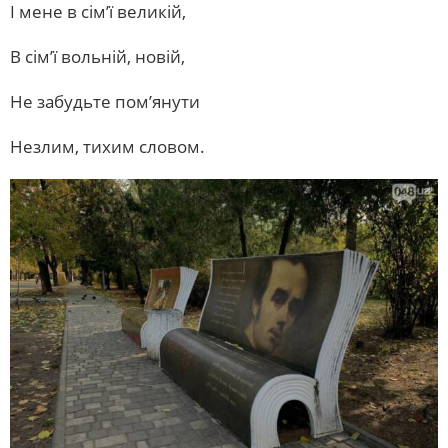
І мене в сім’ї великій,
В сім’ї вольній, новій,
Не забудьте пом’янути
Незлим, тихим словом.