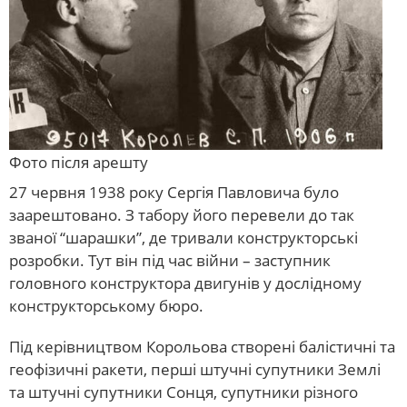
Фото після арешту
27 червня 1938 року Сергія Павловича було
заарештовано. З табору його перевели до так
званої “шарашки”, де тривали конструкторські
розробки. Тут він під час війни – заступник
головного конструктора двигунів у дослідному
конструкторському бюро.
Під керівництвом Корольова створені балістичні та
геофізичні ракети, перші штучні супутники Землі
та штучні супутники Сонця, супутники різного