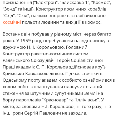
призначення (“Електрон”, “Блискавка-1”, “Космос”,
“Зонд” та інші). Конструктор космічних кораблів
“Схід”, “Схід”, на яких вперше в історії виконано
космічні
польоти людини та вихід її в космос.
Востаннє він побував у рідному місті через багато
років. У 1959 році, перебуваючи на відпочинку з
дружиною Н. І. Корольовою, Головний
Конструктор ракетно-космічних систем
Радянського Союзу двічі Герой Соціалістичної
Праці академік С. П. Корольов здійснював круїз
Кримсько-Кавказкою лінією. Під час стоянки в
Одеському порту академік особисто ознайомився з
ходом робіт із влаштування плавучих станцій
стеження за штучними супутниками Землі на
борту пароплавів “Краснодар” та “Іллічівськ”. У
місто, за словами Н.І. Корольової, ні того разу, ні в
інші роки Сергій Павлович не заходив.