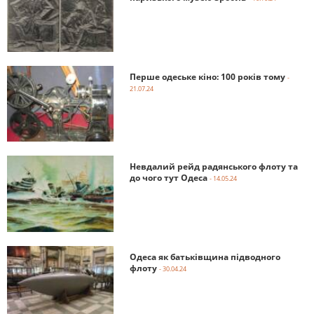
Перше одеське кіно: 100 років тому
-
21.07.24
Невдалий рейд радянського флоту та
до чого тут Одеса
- 14.05.24
Одеса як батьківщина підводного
флоту
- 30.04.24