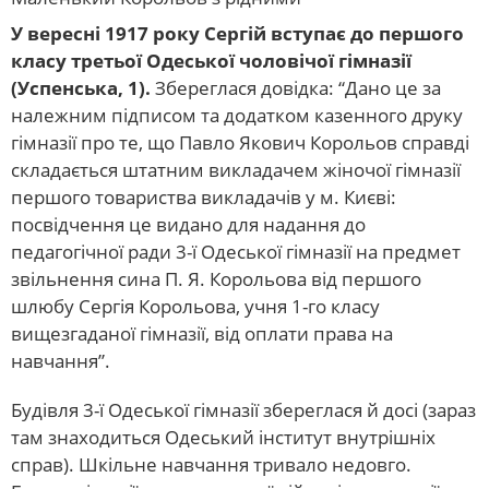
У вересні 1917 року Сергій вступає до першого
класу третьої Одеської чоловічої гімназії
(Успенська, 1).
Збереглася довідка: “Дано це за
належним підписом та додатком казенного друку
гімназії про те, що Павло Якович Корольов справді
складається штатним викладачем жіночої гімназії
першого товариства викладачів у м. Києві:
посвідчення це видано для надання до
педагогічної ради 3-ї Одеської гімназії на предмет
звільнення сина П. Я. Корольова від першого
шлюбу Сергія Корольова, учня 1-го класу
вищезгаданої гімназії, від оплати права на
навчання”.
Будівля 3-ї Одеської гімназії збереглася й досі (зараз
там знаходиться Одеський інститут внутрішніх
справ). Шкільне навчання тривало недовго.