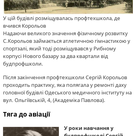
У цій будівлі розміщувалась профтехшкола, де
вчився Корольов
Надаючи великого значення фізичному розвитку
С.Корольов займається атлетичною гімнастикою у
спортзалі, який тоді розміщувався у Рибному
корпусі Нового базару за два квартали від
будпрофшколи.
Після закінчення профтехшколи Сергій Корольов
проходить практику, яка полягала у ремонті даху
головної будівлі Одеського медичного інституту на
вул. Ольгіївській, 4, (Академіка Павлова).
Тяга до авіації
У роки навчання у
будпрофшколі Сергій