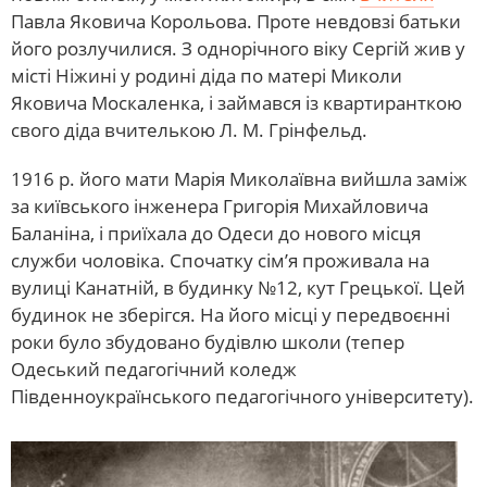
Павла Яковича Корольова. Проте невдовзі батьки
його розлучилися. З однорічного віку Сергій жив у
місті Ніжині у родині діда по матері Миколи
Яковича Москаленка, і займався із квартиранткою
свого діда вчителькою Л. М. Грінфельд.
1916 р. його мати Марія Миколаївна вийшла заміж
за київського інженера Григорія Михайловича
Баланіна, і приїхала до Одеси до нового місця
служби чоловіка. Спочатку сім’я проживала на
вулиці Канатній, в будинку №12, кут Грецької. Цей
будинок не зберігся. На його місці у передвоєнні
роки було збудовано будівлю школи (тепер
Одеський педагогічний коледж
Південноукраїнського педагогічного університету).