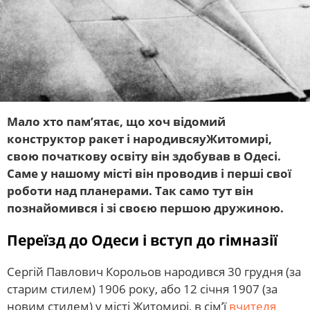
Мало хто пам’ятає, що хоч відомий
конструктор ракет і народивсяуЖитомирі,
свою початкову освіту він здобував в Одесі.
Саме у нашому місті він проводив і перші свої
роботи над планерами. Так само тут він
познайомився і зі своєю першою дружиною.
Переїзд до Одеси і вступ до гімназії
Сергій Павлович Корольов народився 30 грудня (за
старим стилем) 1906 року, або 12 січня 1907 (за
новим стилем) у місті Житомирі, в сім’ї
вчителя