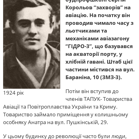
Корольов “захворів” на
авіацію. На початку він
проводив чимало часу з
льотчиками та
механіками авіазагону
“ГІДРО-3”, що базувався
на акваторії порту, у
хлібній гавані. Штаб цієї
частини містився на вул.
Бараніна, 10 (ЗМЗ-3).
Потім він вступив до
1924 рік
членів ТАПУК- Товариства
Авіації та Повітроплавства України та Криму.
Товариство займало приміщення у колишньому
особняку Анатра на вул. Пушкінській, 29.
У цьому будинку до революції часто були люди,