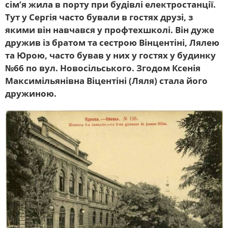
сім’я жила в порту при будівлі електростанції.
Тут у Сергія часто бували в гостях друзі, з
якими він навчався у профтехшколі. Він дуже
дружив із братом та сестрою Вінцентіні, Лялею
та Юрою, часто бував у них у гостях у будинку
№66 по вул. Новосільського. Згодом Ксенія
Максимільянівна Віцентіні (Ляля) стала його
дружиною.