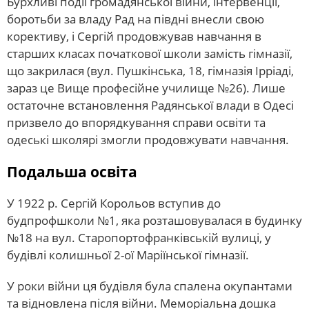
Бурхливі події громадянської війни, інтервенції,
боротьби за владу Рад на півдні внесли свою
корективу, і Сергій продовжував навчання в
старших класах початкової школи замість гімназії,
що закрилася (вул. Пушкінська, 18, гімназія Ірріаді,
зараз це Вище професійне училище №26). Лише
остаточне встановлення Радянської влади в Одесі
призвело до впорядкування справи освіти та
одеські школярі змогли продовжувати навчання.
Подальша освіта
У 1922 р. Сергій Корольов вступив до
будпрофшколи №1, яка розташовувалася в будинку
№18 на вул. Старопортофранківській вулиці, у
будівлі колишньої 2-ої Маріїнської гімназії.
У роки війни ця будівля була спалена окупантами
та відновлена після війни. Меморіальна дошка