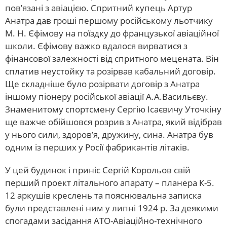
пов’язані з авіацією. Спритний купець Артур
Анатра дав гроші першому російському льотчику
М. Н. Єфімову на поїздку до французької авіаційної
школи. Єфімову важко вдалося вирватися з
фінансової залежності від спритного мецената. Він
сплатив неустойку та розірвав кабальний договір.
Ще складніше було розірвати договір з Анатра
іншому піонеру російської авіації А.А.Васильєву.
Знаменитому спортсмену Сергію Ісаєвичу Уточкіну
ще важче обійшовся розрив з Анатра, який відібрав
у нього сили, здоров’я, дружину, сина. Анатра був
одним із перших у Росії фабрикантів літаків.
У цей будинок і приніс Сергій Корольов свій
перший проект літального апарату – планера К-5.
12 аркушів креслень та пояснювальна записка
були представлені ним у липні 1924 р. За деякими
спогадами засідання АТО-Авіаційно-технічного