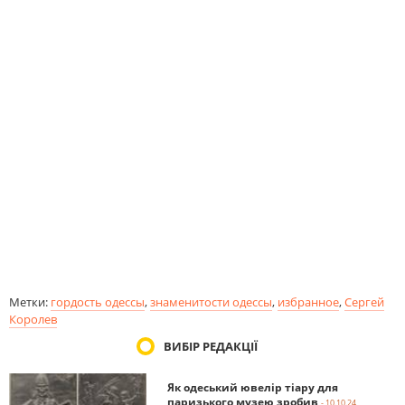
Метки:
гордость одессы
,
знаменитости одессы
,
избранное
,
Сергей
Королев
ВИБІР РЕДАКЦІЇ
Як одеський ювелір тіару для
паризького музею зробив
- 10.10.24