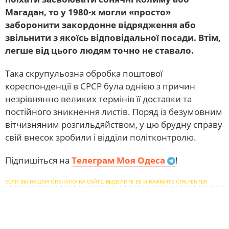
Магадан, то у 1980-х могли «просто»
заборонити закордонне відрядження або
звільнити з якоїсь відповідальної посади. Втім,
легше від цього людям точно не ставало.
Така скрупульозна обробка поштової
кореспонденції в СРСР була однією з причин
незрівнянно великих термінів її доставки та
постійного зникнення листів. Поряд із безумовним
вітчизняним розгильдяйством, у цю брудну справу
свій внесок зробили і відділи політконтролю.
Підпишіться на
Телеграм Моя Одеса
!
ЕСЛИ ВЫ НАШЛИ ОПЕЧАТКУ НА САЙТЕ, ВЫДЕЛИТЕ ЕЕ И НАЖМИТЕ CTRL+ENTER