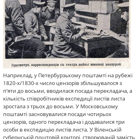
Наприклад, у Петербурзькому поштамті на рубежі
1820-х/1830-х число цензорів збільшувалося з
п’яти до восьми, вводилася посада перекладача, а
кількість співробітників експедиції листів листа
зростала з трьох до восьми. У Московському
поштамті засновувалися посади чотирьох
цензорів, одного перекладача і додавалися три
особи в експедицію листів листа. У Віленській
губернській поштовій конторі, створюваній замість