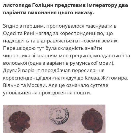
листопада Голіцин представив імператору два
варіанти виконання цього наказу.
Згідно з першим, пропонувалося «заснувати в
Одесі та Рені нагляд за кореспонденцією, що
надходить та відправляється в іноземні землі».
Перешкодою тут була складність знайти
чиновника зі знанням мов грецької, молдавської та
волоської (одна з варіантів румунської мови).
Другий варіант передбачав пересилання
кореспонденції для «нагляду» до Києва, Житомира,
Вільно та Москви. Але це означало суттєве
уповільнення проходження пошти.