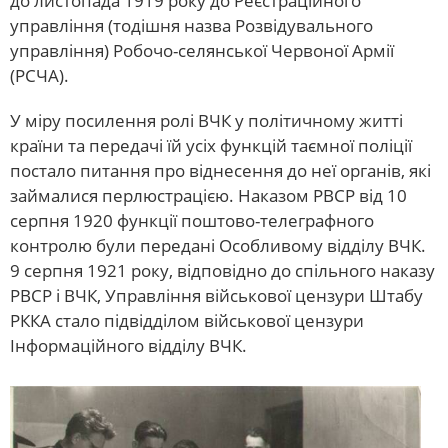
до листопада 1919 року до Реєстраційного
управління (тодішня назва Розвідувального
управління) Робочо-селянської Червоної Армії
(РСЧА).
У міру посилення ролі ВЧК у політичному житті
країни та передачі їй усіх функцій таємної поліції
постало питання про віднесення до неї органів, які
займалися перлюстрацією. Наказом РВСР від 10
серпня 1920 функції поштово-телеграфного
контролю були передані Особливому відділу ВЧК.
9 серпня 1921 року, відповідно до спільного наказу
РВСР і ВЧК, Управління військової цензури Штабу
РККА стало підвідділом військової цензури
Інформаційного відділу ВЧК.