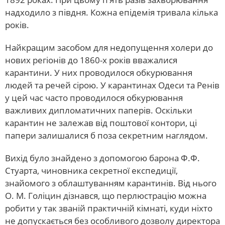
надходило з півдня. Кожна епідемія тривала кілька
років.
Найкращим засобом для недопущення холери до
нових регіонів до 1860-х років вважалися
карантини. У них проводилося обкурювання
людей та речей сірою. У карантинах Одеси та Ренів
у цей час часто проводилося обкурювання
важливих дипломатичних паперів. Оскільки
карантин не залежав від поштової контори, ці
папери залишалися б поза секретним наглядом.
Вихід було знайдено з допомогою барона Ф.Ф.
Стуарта, чиновника секретної експедиції,
знайомого з облаштуванням карантинів. Від нього
О. М. Голіцин дізнався, що перлюстрацію можна
робити у так званій практичній кімнаті, куди ніхто
не допускається без особливого дозволу директора