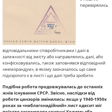
перевірялись
відповідальними співробітниками і далі в
залежності від змісту або направлялись далі, або
конфісковувались, також заповнявся відповідний
«меморандум», в якому зазначалось що саме
підозрілого є в листі і що далі треба зробити.
Подібна робота продовжувалась до останніх
жнів існування СРСР. Звісно, наслідки від
роботи цензорів змінились: якщо у 1940-1950х
роках за «неблагонадійний» лист одесит міг
поїхати засвоювати сонячні Колиму або