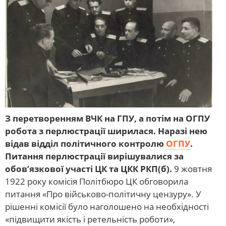
З перетворенням ВЧК на ГПУ, а потім на ОГПУ
робота з перлюстрації ширилася. Наразі нею
відав відділ політичного контролю
ОГПУ
.
Питання перлюстрації вирішувалися за
обов’язкової участі ЦК та ЦКК РКП(б).
9 жовтня
1922 року комісія Політбюро ЦК обговорила
питання «Про військово-політичну цензуру». У
рішенні комісії було наголошено на необхідності
«підвищити якість і ретельність роботи»,