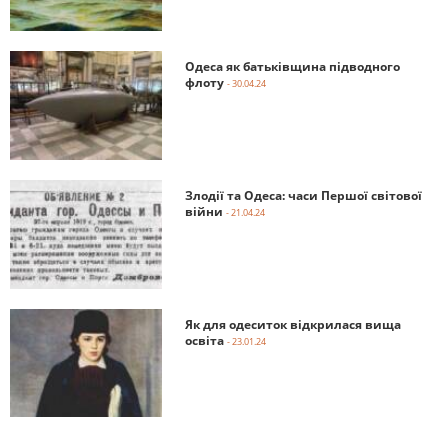
Одеса як батьківщина підводного
флоту
- 30.04.24
Злодії та Одеса: часи Першої світової
війни
- 21.04.24
Як для одеситок відкрилася вища
освіта
- 23.01.24