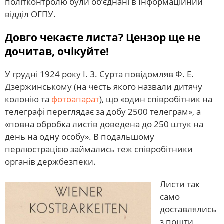
політконтролю були об’єднані в Інформаційний
відділ ОГПУ.
Довго чекаєте листа? Цензор ще не
дочитав, очікуйте!
У грудні 1924 року І. З. Сурта повідомляв Ф. Е.
Дзержинському (на честь якого назвали дитячу
колонію та
фотоапарат
), що «один співробітник на
телеграфі переглядає за добу 2500 телеграм», а
«повна обробка листів доведена до 250 штук на
день на одну особу». В подальшому
перлюстрацією займались теж співробітники
органів держбезпеки.
Листи так
само
доставлялись
з пошти,