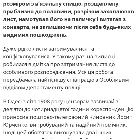
розміром з в’язальну спицю, розщеплену
приблизно до половини, розрізом захоплював
лист, намотував його на паличку і витягав з
конверта, не залишаючи після себе будь-яких
видимих ​​пошкоджень.
Дуже рідко листи затримувалися та
конфісковувалися. У такому разі на виписці
робилася відмітка про затримання листа до
особливого розпорядження. Уся ця робота
передбачала найтіснішу співпрацю з Особливим
відділом Департаменту поліції.
В Одесі з літа 1908 року цензорам зазвичай з
дев’ятої до чотирнадцятої години кореспонденцію
приносив поштово-телеграфний чиновник Йосип
Юрченко, випробуваний та надійний помічник.
Іноді цей обов’язок виконували два інших