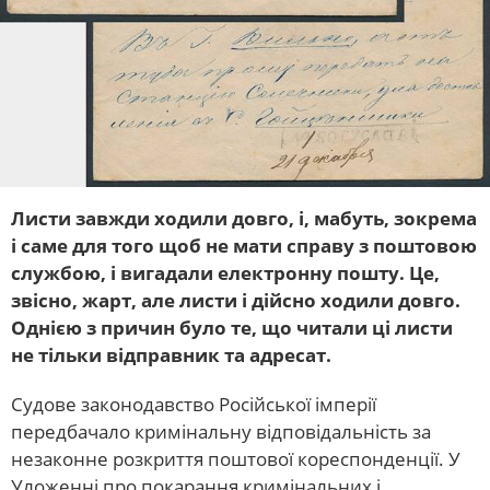
Листи завжди ходили довго, і, мабуть, зокрема
і саме для того щоб не мати справу з поштовою
службою, і вигадали електронну пошту. Це,
звісно, жарт, але листи і дійсно ходили довго.
Однією з причин було те, що читали ці листи
не тільки відправник та адресат.
Судове законодавство Російської імперії
передбачало кримінальну відповідальність за
незаконне розкриття поштової кореспонденції. У
Уложенні про покарання кримінальних і