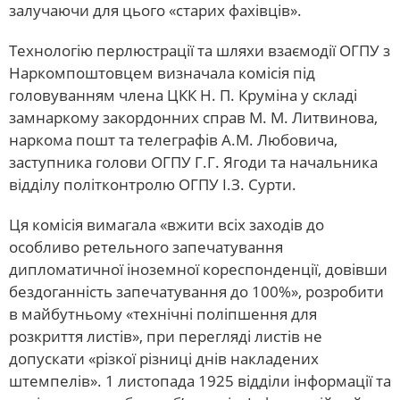
залучаючи для цього «старих фахівців».
Технологію перлюстрації та шляхи взаємодії ОГПУ з
Наркомпоштовцем визначала комісія під
головуванням члена ЦКК Н. П. Круміна у складі
замнаркому закордонних справ М. М. Литвинова,
наркома пошт та телеграфів А.М. Любовича,
заступника голови ОГПУ Г.Г. Ягоди та начальника
відділу політконтролю ОГПУ І.З. Сурти.
Ця комісія вимагала «вжити всіх заходів до
особливо ретельного запечатування
дипломатичної іноземної кореспонденції, довівши
бездоганність запечатування до 100%», розробити
в майбутньому «технічні поліпшення для
розкриття листів», при перегляді листів не
допускати «різкої різниці днів накладених
штемпелів». 1 листопада 1925 відділи інформації та