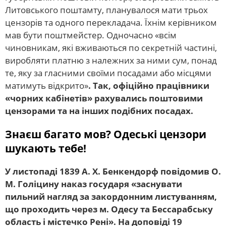
Литовського поштамту, планувалося мати трьох
цензорів та одного перекладача. Їхнім керівником
мав бути поштмейстер. Одночасно «всім
чиновникам, які вживаються по секретній частині,
виробляти платню з належних за ними сум, понад
те, яку за гласними своїми посадами або місцями
матимуть відкрито»
. Так, офіційно працівники
«чорних кабінетів» рахувались поштовими
цензорами та на інших подібних посадах.
Знаєш багато мов? Одеські цензори
шукають тебе!
У листопаді 1839 А. Х. Бенкендорф повідомив О.
М. Голіцину наказ государя «заснувати
пильний нагляд за закордонним листуванням,
що проходить через м. Одесу та Бессарабську
область і містечко Рені». На доповіді 19