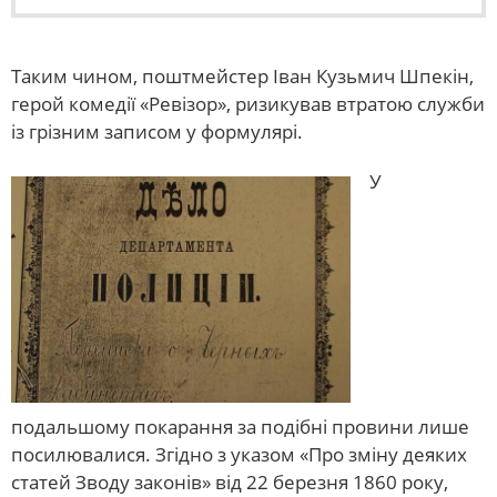
Таким чином, поштмейстер Іван Кузьмич Шпекін,
герой комедії «Ревізор», ризикував втратою служби
із грізним записом у формулярі.
У
подальшому покарання за подібні провини лише
посилювалися. Згідно з указом «Про зміну деяких
статей Зводу законів» від 22 березня 1860 року,