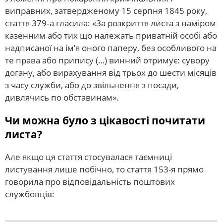
виправних, затвердженому 15 серпня 1845 року,
стаття 379‐а гласила: «За розкриття листа з наміром
казенним або тих що належать приватній особі або
надписаної на ім’я оного паперу, без особливого на
те права або припису (…) винний отримує: сувору
догану, або вирахування від трьох до шести місяців
з часу служби, або до звільнення з посади,
дивлячись по обставинам».
Чи можна було з цікавості почитати
листа?
Але якщо ця стаття стосувалася таємниці
листування лише побічно, то стаття 153-я прямо
говорила про відповідальність поштових
службовців: