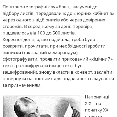
Поштово-телеграфні службовці, залучені до
відбору листів, передавали їх до «чорних кабінетів»
через одного з відбірників або через довірених
сторожів. В середньому за день перевірці
піддавалось від 100 до 500 листів.
Кореспонденцію, що надійшла, треба було
розкрити, прочитати, при необхідності зробити
виписки (так званий меморандум),
сфотографувати, проявити прихований «хімічний»
текст, розшифрувати (якщо текст був
зашифрований), знову вкласти в конверт, заклеїти і
повернути на поштамт для подальшого слідування
за призначенням.
Наприкінці
XIX – на
початку XX
століття