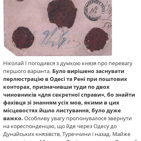
Ніколай I погодився з думкою князя про перевагу
першого варіанта.
Було вирішено заснувати
перлюстрацію в Одесі та Рені при поштових
конторах, призначивши туди по двох
чиновників «для секретної справи», бо знайти
фахівця зі знанням усіх мов, якими в цих
місцевостях йшло листування, було дуже
важко.
Особливу увагу пропонувалося звернути
на кореспонденцію, що йде через Одесу до
Дунайських князівств, Туреччини і назад. Майже