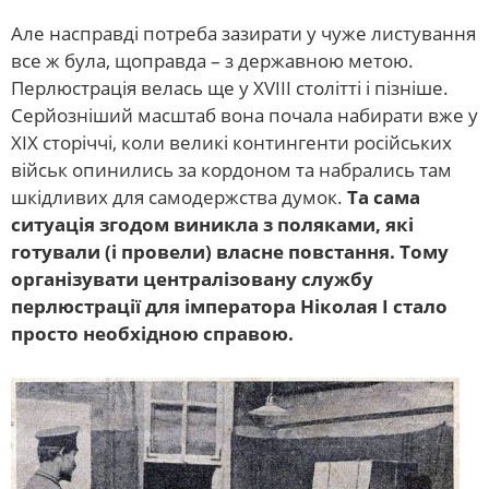
Але насправді потреба зазирати у чуже листування
все ж була, щоправда – з державною метою.
Перлюстрація велась ще у XVIII столітті і пізніше.
Серйозніший масштаб вона почала набирати вже у
XIX сторіччі, коли великі контингенти російських
військ опинились за кордоном та набрались там
шкідливих для самодержства думок.
Та сама
ситуація згодом виникла з поляками, які
готували (і провели) власне повстання. Тому
організувати централізовану службу
перлюстрації для імператора Ніколая І стало
просто необхідною справою.