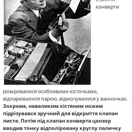
конверти
розкривалися особливими кісточками,
відпарювалися парою, відмочувалися у ванночках.
Зокрема, невеликим кістяним ножем
підрізувався зручний для відкриття клапан
листа. Потім під клапан конверта цензор
вводив тонку відполіровану круглу паличку