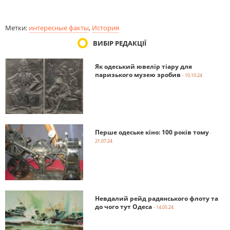
Метки:
интересные факты
,
История
ВИБІР РЕДАКЦІЇ
Як одеський ювелір тіару для
паризького музею зробив
- 10.10.24
Перше одеське кіно: 100 років тому
-
21.07.24
Невдалий рейд радянського флоту та
до чого тут Одеса
- 14.05.24