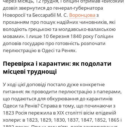
через місяць, 12 грудня, Голіцин отримав «Високий
дозвіл звернутися до генерал-губернатора
Новоросії та Бессарабії М. С.
Воронцова
з
проханням про пошук надійних чиновників, які
володіють грецькою та молдавсько-валахською
мовами». І лише 10 березня 1840 року Голіцин
доповів государю про готовність розпочати
перлюстрацію в Одесі та Ренях.
Перевірка і карантин: як подолати
місцеві труднощі
У ході цієї доповіді постало дуже конкретне
питання: як проводити перлюстрацію з паперами,
що подаються для обкурювання до карантинів
Одеси та Ренів? Справа в тому, що починаючи з
1823 Росія пережила в XIX столітті вісім епідемій
холери: в 1823, 1829, 1830, 1837, 1847, 1852, 1865 і
1892 роках. При цьому п’ять разів захворювання