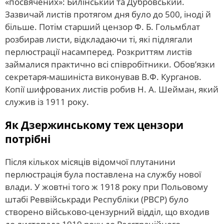
«посвячених»: Билінський та Дубровський.
Зазвичай листів протягом дня було до 500, іноді й
більше. Потім старший цензор Ф. Б. Гольмблат
розбирав листи, відкладаючи ті, які підлягали
перлюстрації насамперед. Розкриттям листів
займалися практично всі співробітники. Обов’язки
секретаря-машиніста виконував В.Ф. Курганов.
Копії шифрованих листів робив Н. А. Шейман, який
служив із 1911 року.
Як Дзержинському теж цензори
потрібні
Після кількох місяців відомчої плутанини
перлюстрація була поставлена ​​на службу нової
влади. У жовтні того ж 1918 року при Польовому
штабі Реввійськради Республіки (РВСР) було
створено військово-цензурний відділ, що входив