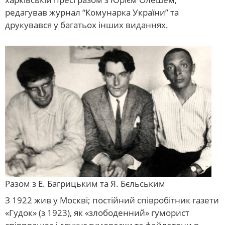
редагував журнал “Комунарка України” та
друкувався у багатьох інших виданнях.
Разом з Е. Багрицьким та Я. Бєльським
З 1922 жив у Москві; постійний співробітник газети
«Гудок» (з 1923), як «злободенний» гуморист