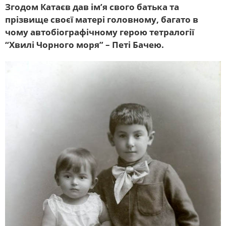
Згодом Катаєв дав ім’я свого батька та
прізвище своєї матері головному, багато в
чому автобіографічному герою тетралогії
“Хвилі Чорного моря” – Петі Бачею.