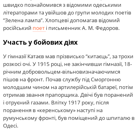
швидко познайомився з відомими одеськими
літераторами та увійшов до групи молодих поетів
“Зелена лампа”. Хлопцеві допомагав відомий
російський
поет
і письменник А. М. Федоров.
Участь у бойових діях
У гімназії Катаєв мав прізвисько “китаєць”, за трохи
розкосі очі. У 1915 році, не закінчивши гімназії, 18-
річним добровольцем-вільновизначаючимся
пішов на фронт. Почав службу під Сморгонню
молодшим чином на артилерійській батареї, потім
отримав звання прапорщика. Двічі був поранений
і отруєний газами. Влітку 1917 року, після
поранення в «керенському» наступі на
румунському фронті, був поміщений до шпиталю в
Одесі.