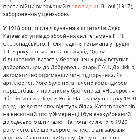
проти війни виражений в
оповіданні
Вночі (1917),
забороненому цензурою.
У 1918 році, після лікування в шпиталі в Одесі,
Катаєв вступив до збройних сил гетьмана П. П.
Скоропадського. Після падіння гетьмана у грудні
1918 року, з появою на північ від Одеси
більшовиків, Катаєв у березні 1919 року вступив
добровольцем до Добровольчої армії А. І. Денікіна,
автоматично отримавши чин підпоручика. Як
артилерист, його було призначено командиром
першої башти на легкому бронепоїзді «Новоросія»
Збройних сил Півдня Росії. На самому початку 1920
року, ще до початку відступу білих, Катаєв захворів
на висипний тиф у Жмеринці і був евакуйований
до одеського шпиталю. На початку лютого 1920
року його, все ще хворого на тиф, рідні забрали
додому. 7 лютого 1920 року Одесу остаточно