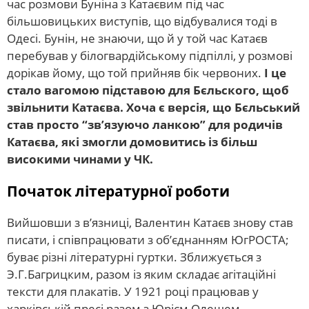
час розмови Буніна з Катаєвим під час
більшовицьких виступів, що відбувалися тоді в
Одесі. Бунін, не знаючи, що й у той час Катаєв
перебував у білогвардійському підпіллі, у розмові
дорікав йому, що той прийняв бік червоних.
І це
стало вагомою підставою для Бєльского, щоб
звільнити Катаєва. Хоча є версія, що Бєльський
став просто “зв’язуючо ланкою” для родичів
Катаєва, які змогли домовитись із більш
високими чинами у ЧК.
Початок літературної роботи
Вийшовши з в’язниці, Валентин Катаєв знову став
писати, і співпрацювати з об’єднанням ЮгРОСТА;
буває різні літературні гуртки. Зближується з
Э.Г.Багрицким, разом із яким складає агітаційні
тексти для плакатів. У 1921 році працював у
харківській пресі разом з Юрієм Олешем,