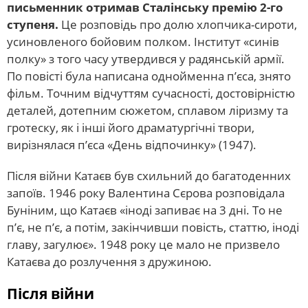
письменник отримав Сталінську премію 2-го
ступеня.
Це розповідь про долю хлопчика-сироти,
усиновленого бойовим полком. Інститут «синів
полку» з того часу утвердився у радянській армії.
По повісті була написана однойменна п’єса, знято
фільм. Точним відчуттям сучасності, достовірністю
деталей, дотепним сюжетом, сплавом ліризму та
гротеску, як і інші його драматургічні твори,
вирізнялася п’єса «День відпочинку» (1947).
Після війни Катаєв був схильний до багатоденних
запоїв. 1946 року Валентина Сєрова розповідала
Буніним, що Катаєв «іноді запиває на 3 дні. То не
п’є, не п’є, а потім, закінчивши повість, статтю, іноді
главу, загулює». 1948 року це мало не призвело
Катаєва до розлучення з дружиною.
Після війни