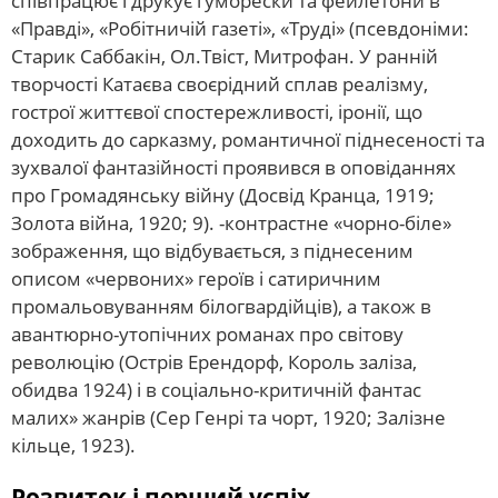
співпрацює і друкує гуморески та фейлетони в
«Правді», «Робітничій газеті», «Труді» (псевдоніми:
Старик Саббакін, Ол.Твіст, Митрофан. У ранній
творчості Катаєва своєрідний сплав реалізму,
гострої життєвої спостережливості, іронії, що
доходить до сарказму, романтичної піднесеності та
зухвалої фантазійності проявився в оповіданнях
про Громадянську війну (Досвід Кранца, 1919;
Золота війна, 1920; 9). -контрастне «чорно-біле»
зображення, що відбувається, з піднесеним
описом «червоних» героїв і сатиричним
промальовуванням білогвардійців), а також в
авантюрно-утопічних романах про світову
революцію (Острів Ерендорф, Король заліза,
обидва 1924) і в соціально-критичній фантас
малих» жанрів (Сер Генрі та чорт, 1920; Залізне
кільце, 1923).
Розвиток і перший успіх