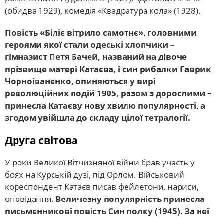
(обидва 1929), комедія «Квадратура кола» (1928).
Повість «Біліє вітрило самотнє», головними
героями якої стали одеські хлопчики –
гімназист Петя Бачей, названий на дівоче
прізвище матері Катаєва, і син рибалки Гаврик
Чорноіваненко, опиняються у вирі
революційних подій 1905, разом з дорослими –
принесла Катаєву нову хвилю популярності, а
згодом увійшла до складу цілої тетралогії.
Друга світова
У роки Великої Вітчизняної війни брав участь у
боях на Курській дузі, під Орлом. Військовий
кореспондент Катаєв писав фейлетони, нариси,
оповідання.
Величезну популярність принесла
письменникові повість Син полку (1945). За неї