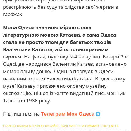
розстрілюють без суду та слідства свої жертви в
гаражах.
Мова Одеси значною мірою стала
літературною мовою Катаєва, а сама Одеса
стала не просто тлом для багатьох творів
Валентина Катаєва, а й їх повноправним
героєм.
На фасаді будинку №4 на вулиці Базарній в
Одесі, де народився Валентин Катаєв, встановлено
меморіальну дошку. Один із провулків Одеси
названий іменем Валентина Катаєва. В одеському
музеї Катаєву присвячено окрему музейну
експозицію. Пішов із життя видатний письменник
12 квітня 1986 року.
Підпишіться на
Телеграм Моя Одеса
!
ЕСЛИ ВЫ НАШЛИ ОПЕЧАТКУ НА САЙТЕ, ВЫДЕЛИТЕ ЕЕ И НАЖМИТЕ CTRL+ENTER