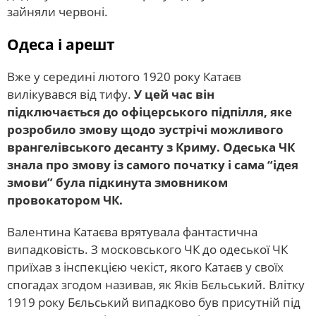
зайняли червоні.
Одеса і арешт
Вже у середині лютого 1920 року Катаєв
вилікувався від тифу.
У цей час він
підключається до офіцерського підпілля, яке
розробило змову щодо зустрічі можливого
врангелівського десанту з Криму. Одеська ЧК
знала про змову із самого початку і сама “ідея
змови” була підкинута змовником
провокатором ЧК.
Валентина Катаєва врятувала фантастична
випадковість. З московського ЧК до одеської ЧК
приїхав з інспекцією чекіст, якого Катаєв у своїх
спогадах згодом називав, як Яків Бєльський. Влітку
1919 року Бєльський випадково був присутній під