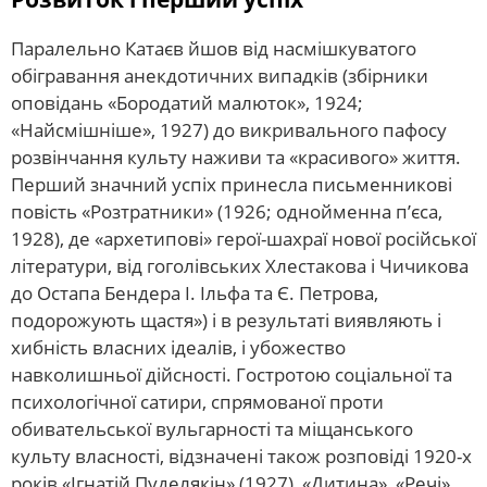
Паралельно Катаєв йшов від насмішкуватого
обігравання анекдотичних випадків (збірники
оповідань «Бородатий малюток», 1924;
«Найсмішніше», 1927) до викривального пафосу
розвінчання культу наживи та «красивого» життя.
Перший значний успіх принесла письменникові
повість «Розтратники» (1926; однойменна п’єса,
1928), де «архетипові» герої-шахраї нової російської
літератури, від гоголівських Хлестакова і Чичикова
до Остапа Бендера І. Ільфа та Є. Петрова,
подорожують щастя») і в результаті виявляють і
хибність власних ідеалів, і убожество
навколишньої дійсності. Гостротою соціальної та
психологічної сатири, спрямованої проти
обивательської вульгарності та міщанського
культу власності, відзначені також розповіді 1920-х
років «Ігнатій Пуделякін» (1927), «Дитина», «Речі»