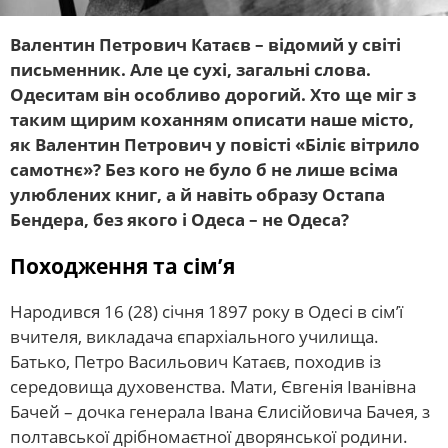
Валентин Петрович Катаєв – відомий у світі
письменник. Але це сухі, загальні слова.
Одеситам він особливо дорогий. Хто ще міг з
таким щирим коханням описати наше місто,
як Валентин Петрович у повісті «Біліє вітрило
самотнє»? Без кого не було б не лише всіма
улюблених книг, а й навіть образу Остапа
Бендера, без якого і Одеса – не Одеса?
Походження та сім’я
Народився 16 (28) січня 1897 року в Одесі в сім’ї
вчителя, викладача єпархіального училища.
Батько, Петро Васильович Катаєв, походив із
середовища духовенства. Мати, Євгенія Іванівна
Бачей – дочка генерала Івана Єлисійовича Бачея, з
полтавської дрібномаєтної дворянської родини.