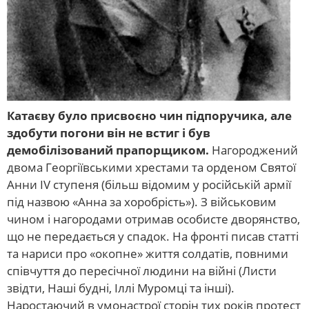
Катаєву було присвоєно чин підпоручика, але
здобути погони він не встиг і був
демобілізований прапорщиком.
Нагороджений
двома Георгіївськими хрестами та орденом Святої
Анни IV ступеня (більш відомим у російській армії
під назвою «Анна за хоробрість»). З військовим
чином і нагородами отримав особисте дворянство,
що не передається у спадок. На фронті писав статті
та нариси про «окопне» життя солдатів, повними
співчуття до пересічної людини на війні (Листи
звідти, Наші будні, Іллі Муромці та інші).
Наростаючий в умонастрої сторін тих років протест