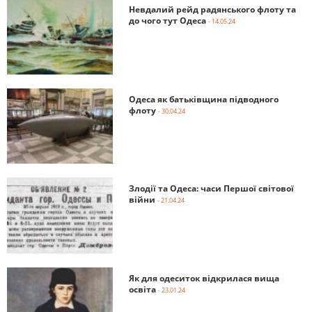
Невдалий рейд радянського флоту та
до чого тут Одеса
- 14.05.24
Одеса як батьківщина підводного
флоту
- 30.04.24
Злодії та Одеса: часи Першої світової
війни
- 21.04.24
Як для одеситок відкрилася вища
освіта
- 23.01.24