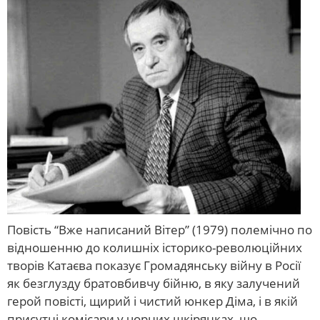
Повість “Вже написаний Вітер” (1979) полемічно по
відношенню до колишніх історико-революційних
творів Катаєва показує Громадянську війну в Росії
як безглузду братовбивчу бійню, в яку залучений
герой повісті, щирий і чистий юнкер Діма, і в якій
присутні комісари у чорних шкірянках, що