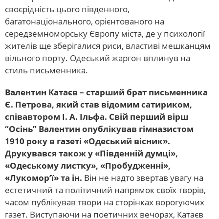
своєрідність цього південного,
багатонаціонального, орієнтованого на
середземноморську Європу міста, де у психології
жителів ще зберігалися риси, властиві мешканцям
вільного порту. Одеський жаргон вплинув на
стиль письменника.
Валентин Катаєв – старший брат письменника
Є. Петрова, який став відомим сатириком,
співавтором І. А. Ільфа. Свій перший вірш
“Осінь” Валентин опублікував гімназистом
1910 року в газеті «Одеський вісник».
Друкувався також у «Південній думці»,
«Одеському листку», «Пробудженні»,
«Лукомор’ї» та ін.
Він не надто звертав увагу на
естетичний та політичний напрямок своїх творів,
часом публікував твори на сторінках ворогуючих
газет. Виступаючи на поетичних вечорах, Катаєв