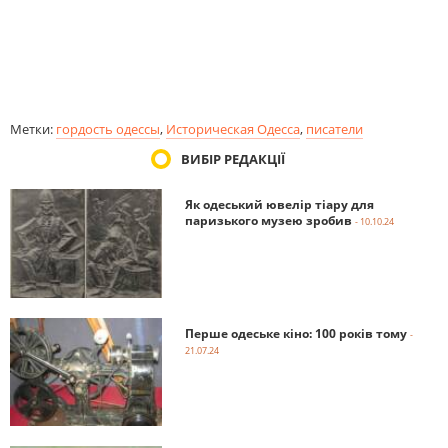
Метки:
гордость одессы
,
Историческая Одесса
,
писатели
ВИБІР РЕДАКЦІЇ
Як одеський ювелір тіару для
паризького музею зробив
- 10.10.24
Перше одеське кіно: 100 років тому
-
21.07.24