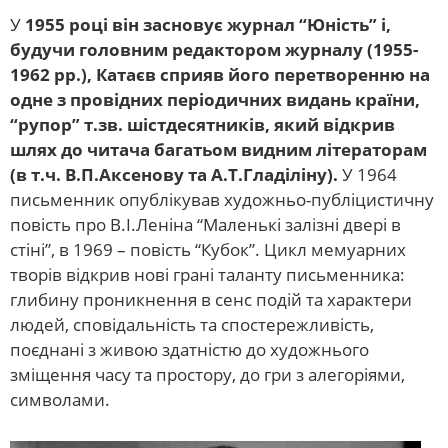
У
1955 році він засновує журнал “Юність” і,
будучи головним редактором журналу (1955-
1962 рр.), Катаєв сприяв його перетворенню на
одне з провідних періодичних видань країни,
“рупор” т.зв. шістдесятників, який відкрив
шлях до читача багатьом видним літераторам
(в т.ч. В.П.Аксенову та А.Т.Гладіліну).
У 1964
письменник опублікував художньо-публіцистичну
повість про В.І.Леніна “Маленькі залізні двері в
стіні”, в 1969 – повість “Кубок”. Цикл мемуарних
творів відкрив нові грані таланту письменника:
глибину проникнення в сенс подій та характери
людей, сповідальність та спостережливість,
поєднані з живою здатністю до художнього
зміщення часу та простору, до гри з алегоріями,
символами.