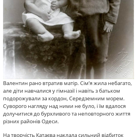
Валентин рано втратив матір. Сім’я жила небагато,
але діти навчалися у гімназії і навіть з батьком
подорожували за кордон, Середземним морем.
Суворого нагляду над ними не було, і їм вдалося
долучитися до бурхливого та неповторного життя
різних районів Одеси.
На творчість Катаєва наклала сильний відбиток