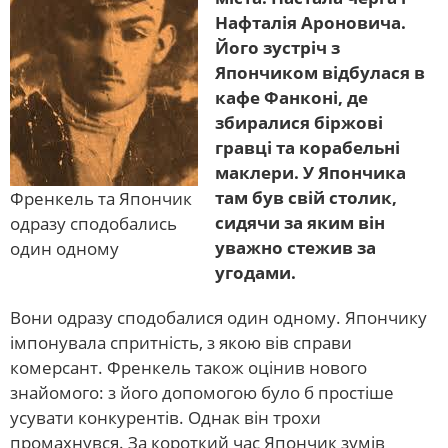
Нафталія Ароновича.
Його зустріч з
Япончиком відбулася в
кафе Фанконі, де
збиралися біржові
гравці та корабельні
маклери. У Япончика
там був свій столик,
Френкель та Япончик
сидячи за яким він
одразу сподобались
уважно стежив за
один одному
угодами.
Вони одразу сподобалися один одному. Япончику
імпонувала спритність, з якою вів справи
комерсант. Френкель також оцінив нового
знайомого: з його допомогою було б простіше
усувати конкурентів. Однак він трохи
промахнувся. За короткий час Япончик зумів