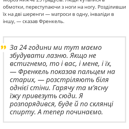
обмотки, переступаючи з ноги на ногу. Розділивши
їх на дві шеренги — матроси в одну, інваліди в
іншу, — сказав Френкель.
За 24 години ми тут маємо
збудувати лазню. Якщо не
встигнемо, то і вас, і мене, і їх,
— Френкель показав пальцем на
старих, — розстріляють біля
однієї стіни. Гарячу та м’ясну
їжу привезуть сюди. Я
розпорядився, буде й по склянці
спирту. А тепер починаємо.