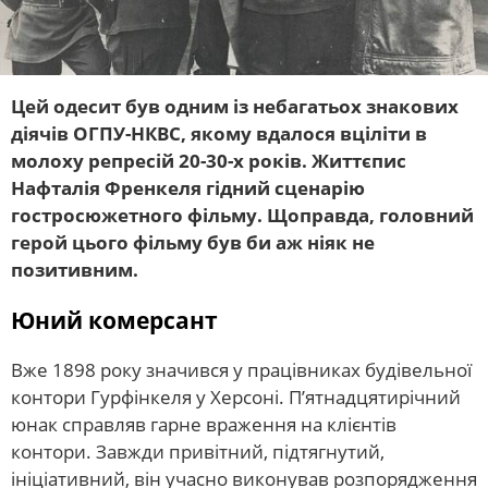
Цей одесит був одним із небагатьох знакових
діячів ОГПУ-НКВС, якому вдалося вціліти в
молоху репресій 20-30-х років. Життєпис
Нафталія Френкеля гідний сценарію
гостросюжетного фільму. Щоправда, головний
герой цього фільму був би аж ніяк не
позитивним.
Юний комерсант
Вже 1898 року значився у працівниках будівельної
контори Гурфінкеля у Херсоні. П’ятнадцятирічний
юнак справляв гарне враження на клієнтів
контори. Завжди привітний, підтягнутий,
ініціативний, він учасно виконував розпорядження