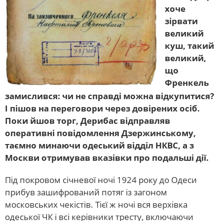
хоче
зірвати
великий
куш, такий
великий,
що
Френкель
замислився: чи не справді можна відкупитися?
І пішов на переговори через довірених осіб.
Поки йшов торг, Дерибас відправляв
оперативні повідомлення Дзержинському,
таємно минаючи одеський відділ НКВС, а з
Москви отримував вказівки про подальші дії.
Під покровом січневої ночі 1924 року до Одеси
прибув зашифрований потяг із загоном
московських чекістів. Тієї ж ночі вся верхівка
одеської ЧК і всі керівники тресту, включаючи