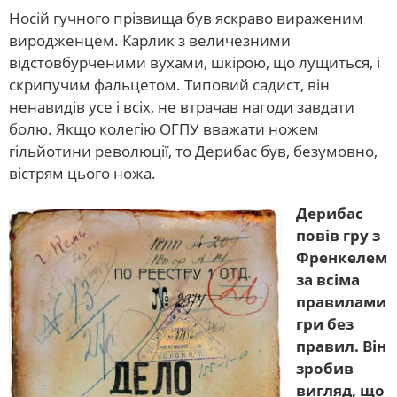
Носій гучного прізвища був яскраво вираженим
виродженцем. Карлик з величезними
відстовбурченими вухами, шкірою, що лущиться, і
скрипучим фальцетом. Типовий садист, він
ненавидів усе і всіх, не втрачав нагоди завдати
болю. Якщо колегію ОГПУ вважати ножем
гільйотини революції, то Дерибас був, безумовно,
вістрям цього ножа.
Дерибас
повів гру з
Френкелем
за всіма
правилами
гри без
правил. Він
зробив
вигляд, що