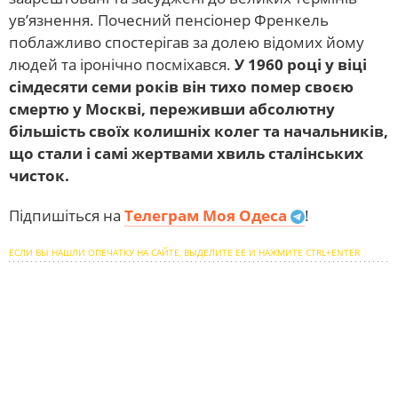
ув’язнення. Почесний пенсіонер Френкель
поблажливо спостерігав за долею відомих йому
людей та іронічно посміхався.
У 1960 році у віці
сімдесяти семи років він тихо помер своєю
смертю у Москві, переживши абсолютну
більшість своїх колишніх колег та начальників,
що стали і самі жертвами хвиль сталінських
чисток.
Підпишіться на
Телеграм Моя Одеса
!
ЕСЛИ ВЫ НАШЛИ ОПЕЧАТКУ НА САЙТЕ, ВЫДЕЛИТЕ ЕЕ И НАЖМИТЕ CTRL+ENTER