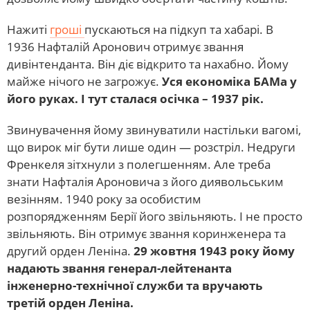
Нажиті
гроші
пускаються на підкуп та хабарі. В
1936 Нафталій Аронович отримує звання
дивінтенданта. Він діє відкрито та нахабно. Йому
майже нічого не загрожує.
Уся економіка БАМа у
його руках. І тут сталася осічка – 1937 рік.
Звинувачення йому звинуватили настільки вагомі,
що вирок міг бути лише один — розстріл. Недруги
Френкеля зітхнули з полегшенням. Але треба
знати Нафталія Ароновича з його диявольським
везінням. 1940 року за особистим
розпорядженням Берії його звільняють. І не просто
звільняють. Він отримує звання коринженера та
другий орден Леніна.
29 жовтня 1943 року йому
надають звання генерал-лейтенанта
інженерно-технічної служби та вручають
третій орден Леніна.