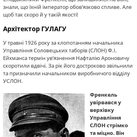
знали, що їхній імператор обов’язково спливе. Але
щоб так скоро й у такій якості!
Архітектор ГУЛАГУ
У травні 1926 року за клопотанням начальника
Управління Соловецьких таборів (СЛОН) Ф.І.
Ейхманса термін ув’язнення Нафталію Ароновичу
скоротили вдвічі. За рік його достроково звільнили
та призначили начальником виробничого відділу
УСЛОН.
Френкель
увірвався у
верхівку
Управління
СЛОН стрімко
та міцно. Він