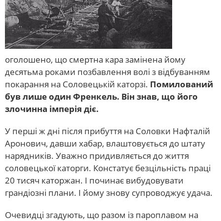
оголошено, що смертна кара замінена йому
десятьма роками позбавлення волі з відбуванням
покарання на Соловецькій каторзі.
Помилований
був лише один Френкель. Він знав, що його
злочинна імперія діє.
У перші ж дні після прибуття на Соловки Нафталій
Аронович, давши хабар, влаштовується до штату
нарядників. Уважно придивляється до життя
соловецької каторги. Констатує безцільність праці
20 тисяч каторжан. І починає вибудовувати
грандіозні плани. І йому знову супроводжує удача.
Очевидці згадують, що разом із пароплавом на