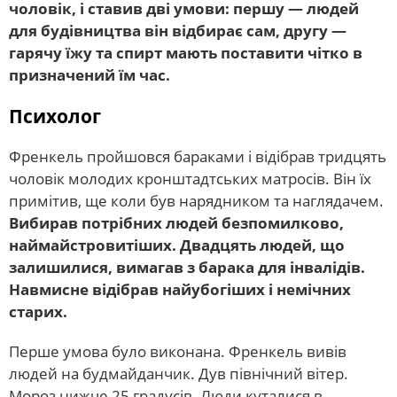
чоловік, і ставив дві умови: першу — людей
для будівництва він відбирає сам, другу —
гарячу їжу та спирт мають поставити чітко в
призначений їм час.
Психолог
Френкель пройшовся бараками і відібрав тридцять
чоловік молодих кронштадтських матросів. Він їх
примітив, ще коли був нарядником та наглядачем.
Вибирав потрібних людей безпомилково,
наймайстровитіших. Двадцять людей, що
залишилися, вимагав з барака для інвалідів.
Навмисне відібрав найубогіших і немічних
старих.
Перше умова було виконана. Френкель вивів
людей на будмайданчик. Дув північний вітер.
Мороз нижче 25 градусів. Люди куталися в