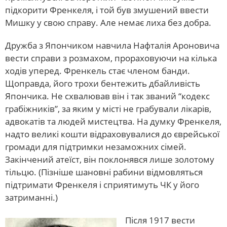
підкорити Френкеля, і той був змушений ввести
Мишку у свою справу. Але немає лиха без добра.
Дружба з Япончиком навчила Нафталія Ароновича
вести справи з розмахом, прораховуючи на кілька
ходів уперед. Френкель стає членом банди.
Щоправда, його трохи бентежить дбайливість
Япончика. Не схвалював він і так званий “кодекс
грабіжників”, за яким у місті не грабували лікарів,
адвокатів та людей мистецтва. На думку Френкеля,
надто великі кошти відраховувалися до єврейської
громади для підтримки незаможних сімей.
Закінчений атеїст, він поклонявся лише золотому
тільцю. (Пізніше шановні рабини відмовляться
підтримати Френкеля і сприятимуть ЧК у його
затриманні.)
Після 1917 вести