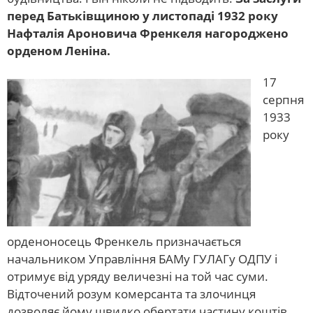
перед Батьківщиною у листопаді 1932 року
Нафталія Ароновича Френкеля нагороджено
орденом Леніна.
17
серпня
1933
року
орденоносець Френкель призначається
начальником Управління БАМу ГУЛАГу ОДПУ і
отримує від уряду величезні на той час суми.
Відточений розум комерсанта та злочинця
дозволяє йому швидко обертати частину коштів.