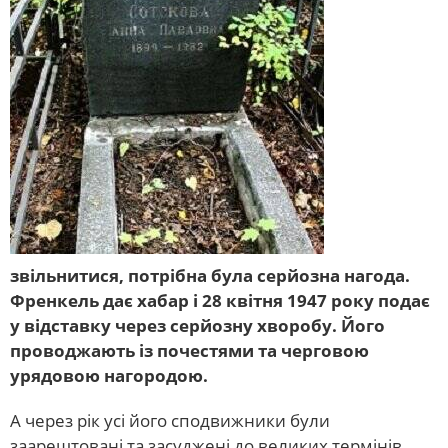
звільнитися, потрібна була серйозна нагода.
Френкель дає хабар і 28 квітня 1947 року подає
у відставку через серйозну хворобу. Його
проводжають із почестями та черговою
урядовою нагородою.
А через рік усі його сподвижники були
заарештовані та засуджені до великих термінів