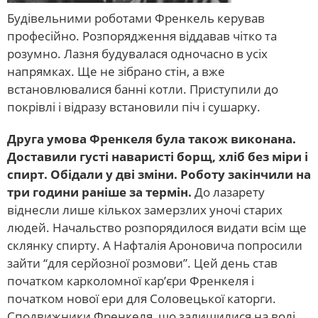
Будівельними роботами Френкель керував
професійно. Розпорядження віддавав чітко та
розумно. Лазня будувалася одночасно в усіх
напрямках. Ще не зібрано стін, а вже
встановлювалися банні котли. Приступили до
покрівлі і відразу встановили піч і сушарку.
Друга умова Френкеля була також виконана.
Доставили густі наваристі борщ, хліб без міри і
спирт. Обідали у дві зміни. Роботу закінчили на
три години раніше за термін.
До лазарету
віднесли лише кількох замерзлих уночі старих
людей. Начальство розпорядилося видати всім ще
склянку спирту. А Нафталія Ароновича попросили
зайти “для серйозної розмови”. Цей день став
початком карколомної кар’єри Френкеля і
початком нової ери для Соловецької каторги.
Сподвижники Френкеля, що залишилися на волі,