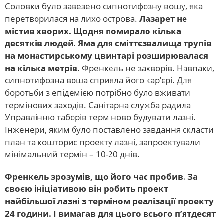
Соловки було завезено сипнотифозну вошу, яка
перетворилася на лихо острова.
Лазарет не
містив хворих. Щодня помирало кілька
десятків людей. Яма для сміттєзвалища трупів
на монастирському цвинтарі розширювалася
на кілька метрів.
Френкель не захворів. Навпаки,
сипнотифозна воша сприяла його кар’єрі. Для
боротьби з епідемією потрібно було вживати
термінових заходів. Санітарна служба радила
Управлінню таборів терміново будувати лазні.
Інженери, яким було поставлено завдання скласти
план та кошторис проекту лазні, запроектували
мінімальний термін – 10-20 днів.
Френкель зрозумів, що його час пробив. За
своєю ініціативою він робить проект
найбільшої лазні з терміном реалізації проекту
24 години. І вимагав для цього всього п’ятдесят