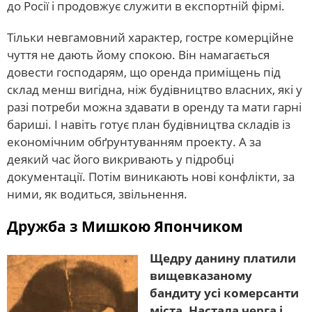
до Росії і продовжує служити в експортній фірмі.
Тільки невгамовний характер, гостре комерційне
чуття не дають йому спокою. Він намагається
довести господарям, що оренда приміщень під
склад менш вигідна, ніж будівництво власних, які у
разі потреби можна здавати в оренду та мати гарні
бариші. І навіть готує план будівництва складів із
економічним обґрунтуванням проекту. А за
деякий час його викривають у підробці
документації. Потім виникають нові конфлікти, за
ними, як водиться, звільнення.
Дружба з Мишкою Япончиком
Щедру данину платили
вищевказаному
бандиту усі комерсанти
міста. Настала черга і