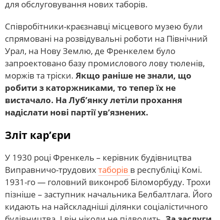
для обслуговування нових таборів.
Співробітники-краєзнавці місцевого музею були
спрямовані на розвідувальні роботи на Північний
Урал, на Нову Землю, де Френкелем було
запроектовано базу промислового лову тюленів,
моржів та тріски.
Якщо раніше не знали, що
робити з каторжниками, то тепер їх не
вистачало. На Луб’янку летіли прохання
надіслати нові партії ув’язнених.
Зліт кар’єри
У 1930 році Френкель – керівник будівництва
Виправничо-трудових
таборів
в республіці Комі.
1931-го — головний виконроб Біломорбуду. Трохи
пізніше – заступник начальника Белбалтлага. Його
кидають на найскладніші ділянки соціалістичного
будівництва. І він ніколи не підводить.
За заслуги