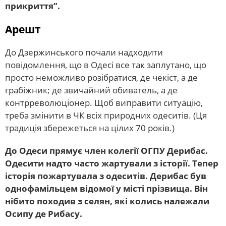
прикриття”.
Арешт
До Дзержинського почали надходити
повідомлення, що в Одесі все так заплутано, що
просто неможливо розібратися, де чекіст, а де
грабіжник; де звичайний обиватель, а де
контрреволюціонер. Щоб виправити ситуацію,
треба змінити в ЧК всіх природних одеситів. (Ця
традиція збережеться на цілих 70 років.)
До Одеси прямує член колегії ОГПУ Дерибас.
Одесити надто часто жартували з історії. Тепер
історія пожартувала з одеситів. Дерибас був
однофамільцем відомої у місті прізвища. Він
нібито походив з селян, які колись належали
Осипу де Рибасу.