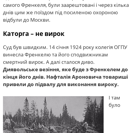
самого Френкеля, були заарештовані і через кілька
днів цим же поїздом під посиленою охороною
відбули до Москви.
Каторга – не вирок
Суд був швидким. 14 січня 1924 року колегія ОГПУ
винесла Френкелю та його сподвижникам
смертний вирок. А далі сталося диво.
Диявольське везіння, яке буде з Френкелем до
кінця його днів. Нафталія Ароновича товариші
привели до підвалу для виконання вироку.
І там
було