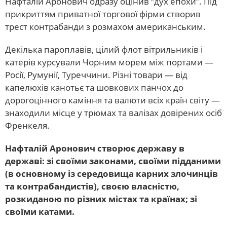
Нафталій Аронович одразу оцінив “дух епохи”. Під
прикриттям приватної торгової фірми створив
трест контрабанди з розмахом американським.
Декілька пароплавів, цілий флот вітрильників і
катерів курсували Чорним морем між портами —
Росії, Румунії, Туреччини. Різні товари — від
капелюхів канотьє та шовкових панчох до
дорогоцінного каміння та валюти всіх країн світу —
знаходили місце у трюмах та валізах довірених осіб
Френкеля.
Нафталій Аронович створює державу в
державі: зі своїми законами, своїми підданими
(в основному із середовища карних злочинців
та контрабандистів), своєю власністю,
розкиданою по різних містах та країнах; зі
своїми катами.