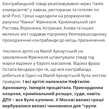
Контрабандний товар реалізовувався через “своїх
комерсантів” у лавках, ресторанах та готелях по
всій Росії. Гроші надходили на розрахункові
рахунки “банки” Френкеля. Кримінальний світ
Ростова, Воронежа, Астрахані, Києва та інших
великих міст надавав підтримку безперешкодному
проходженню контрабанди до місць призначення.
Численні артілі на Малій Арнаутській на
замовлення Френкеля штампували товар під
марки відомих у Європі магазинів. Відома фраза
Остапа Бендера про те, що вся контрабанда
робиться в Одесі на Малій Арнаутській була чистою
правдою.
І всі артілі належали Нафталію
Ароновичу. Імперія процвітала. Прикордонна
охорона, кримінальний розшук, суди, навіть
ДПУ – все було куплено. У Москві великі гроші
вербувалися великі чиновники для “групи