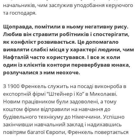
начальників, чим заслужив уподобання керуючого
та господаря.
Щоправда, помітили в ньому негативну рису.
Любив він стравити робітників і спостерігати,
як конфлікт розвивається. Це допомагало
виявляти слабкі місця у характері людини, чим
Нафталій часто користувався. І все ж коли
один із клієнтів контори перевербував юнака,
розлучалися з ним неохоче.
З 1900 Френкель служить на посаді виконроба в
експортній фірмі “Штейнер і Ко” в Миколаєві.
Новим працівником були задоволені, а тому
коштом фірми відправили на навчання до
будівельного технікуму до Німеччини. Успішно
закінчивши навчальний заклад і надихавшись
повітрям багатої Європи, Френкель повертається