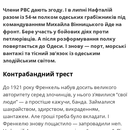
Члени РВС дають згоду. І в липні Нафталій
разом із 54-м полком одеських грабіжників під
командуванням Михайла Вінницького йде на
фронт. Бере участь у бойових діях проти
петлюрівців. А після розформування полку
повертається до Одеси. І знову — порт, морські
вантажі та тісний зв’язок із одеським
злодійським світом.
Контрабандний трест
До 1921 року Френкель набув досить великого
авторитету серед злочинців, у нього з’явилися “свої
люди” — а простіше кажучи, банда. Займалися
шахрайством, здирством, викраденням,
шантажем. Але гроші треба було вкладати. І
Френкелю знову пощастило — запровадили неп.