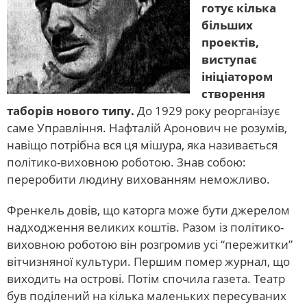
готує кілька
більших
проектів,
виступає
ініціатором
створення
таборів нового типу.
До 1929 року реорганізує
саме Управління. Нафталій Аронович не розумів,
навіщо потрібна вся ця мішура, яка називається
політико-виховною роботою. Знав собою:
переробити людину вихованням неможливо.
Френкель довів, що каторга може бути джерелом
надходження великих коштів. Разом із політико-
виховною роботою він розгромив усі “пережитки”
вітчизняної культури. Першим помер журнал, що
виходить на острові. Потім спочила газета. Театр
був поділений на кілька маленьких пересуваних