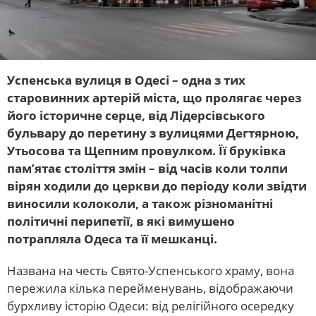
Успенська вулиця в Одесі – одна з тих
старовинних артерій міста, що пролягає через
його історичне серце, від Лідерсівського
бульвару до перетину з вулицями Дегтярною,
Утьосова та Щепним провулком. Її бруківка
пам’ятає століття змін – від часів коли толпи
вірян ходили до церкви до періоду коли звідти
виносили колоколи, а також різноманітні
політичні перипетії, в які вимушено
потрапляла Одеса та її мешканці.
Названа на честь Свято-Успенського храму, вона
пережила кілька перейменувань, відображаючи
бурхливу історію Одеси: від релігійного осередку