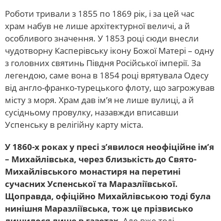
Роботи тривали з 1855 по 1869 рік, і за цей час
храм набув не лише архітектурної величі, а й
особливого значення. У 1853 році сюди внесли
чудотворну Касперівську ікону Божої Матері – одну
з головних святинь Півдня Російської імперії. За
легендою, саме вона в 1854 році врятувала Одесу
від англо-франко-турецького флоту, що загрожував
місту з моря. Храм дав ім’я не лише вулиці, а й
сусідньому провулку, назавжди вписавши
Успенську в релігійну карту міста.
У 1860-х роках у пресі з’явилося неофіційне ім’я
– Михайлівська, через близькість до Свято-
Михайлівського монастиря на перетині
сучасних Успенської та Маразліївської.
Щоправда, офіційно Михайлівською тоді була
нинішня Маразліївська, тож це прізвисько
лишилося лише в газетах.
Але вже тоді