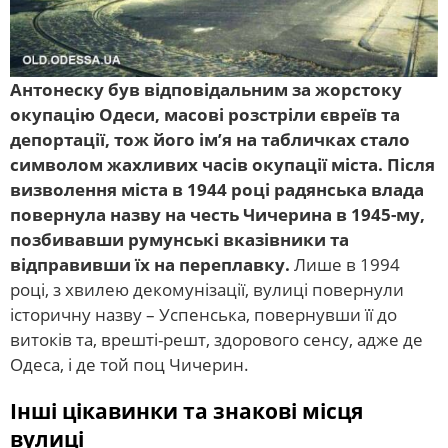
Антонеску був відповідальним за жорстоку
окупацію Одеси, масові розстріли євреїв та
депортації, тож його ім’я на табличках стало
символом жахливих часів окупації міста. Після
визволення міста в 1944 році радянська влада
повернула назву на честь Чичерина в 1945-му,
позбивавши румунські вказівники та
відправивши їх на переплавку.
Лише в 1994
році, з хвилею декомунізації, вулиці повернули
історичну назву – Успенська, повернувши її до
витоків та, врешті-решт, здорового сенсу, адже де
Одеса, і де той поц Чичерин.
Інші цікавинки та знакові місця
вулиці