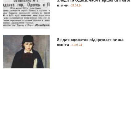
Злодії та Одеса: часи Першої світової
війни
- 21.04.24
Як для одеситок відкрилася вища
освіта
- 23.01.24