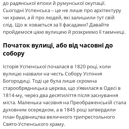
до радянської епохи й румунської окупації.
Сьогодні Успенська – це не лише про архітектуру
чи храми, а й про людей, які залишили тут свій
слід. Що ж ховається за її фасадами? Давайте
пройдемося цією вулицею й розкриємо її таємниці.
Початок вулиці, або від часовні до
собору
Історія Успенської почалася в 1820 році, коли
вулицю назвали на честь Собору Успіння
Богородиці. Тоді це була лише скромна
старообрядницька церква, що з’явилася в Одесі в
1814-му, через два десятиліття після заснування
міста. Маленька часовня на Преображенській стала
духовним осередком, а в 1845 році затвердили
план будівництва величного трипрестольного
Свято-Успенського храму.