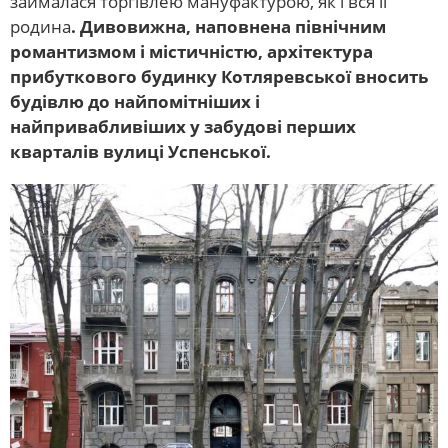
займалася торгівлею мануфактурою, як і вся її
родина
. Дивовижна, наповнена північним
романтизмом і містичністю, архітектура
прибуткового будинку Котляревської вносить
будівлю до найпомітніших і
найпривабливіших у забудові перших
кварталів вулиці Успенської.