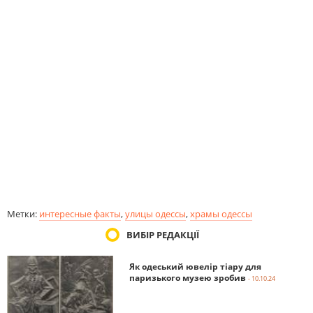
Метки:
интересные факты
,
улицы одессы
,
храмы одессы
ВИБІР РЕДАКЦІЇ
Як одеський ювелір тіару для
паризького музею зробив
- 10.10.24