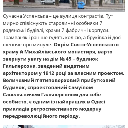
Сучасна Успенська – це вулиця контрастів. Тут
мирно співіснують старовинні особняки й
радянські будівлі, храми й фабричні корпуси.
Трамваї як і раніше гудять колією, а бруківка й досі
шепоче про минуле.
Окрім Свято-Успенського
храму й Михайлівського монастиря, варто
звернути увагу на дім № 45 – будинок
Гальперсона, зведений видатним
архітектором у 1912 році за власним проектом.
Величезний п’ятиповерховий прибутковий
будинок, спроектований Самуїлом
Савельєвичем Гальперсоном для себе
особисто, є одним із найкращих в Одесі
прикладів ретроспективного модерну
передреволюційного періоду.