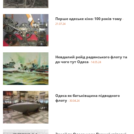
Перше одеське кіно: 100 років тому
-
21.07.24
Невдалий рейд радянського флоту та
до чого тут Одеса
- 14.05.24
Одеса як батьківщина підводного
флоту
- 30.04.24