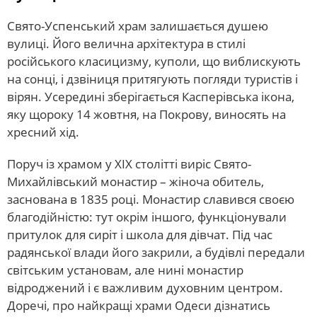
Свято-Успенський храм залишається душею
вулиці. Його велична архітектура в стилі
російського класицизму, куполи, що виблискують
на сонці, і дзвіниця притягують погляди туристів і
вірян. Усередині зберігається Касперівська ікона,
яку щороку 14 жовтня, на Покрову, виносять на
хресний хід.
Поруч із храмом у XIX столітті виріс Свято-
Михайлівський монастир – жіноча обитель,
заснована в 1835 році. Монастир славився своєю
благодійністю: тут окрім іншого, функціонували
притулок для сиріт і школа для дівчат. Під час
радянської влади його закрили, а будівлі передали
світським установам, але нині монастир
відроджений і є важливим духовним центром.
Доречі, про найкращі храми Одеси дізнатись