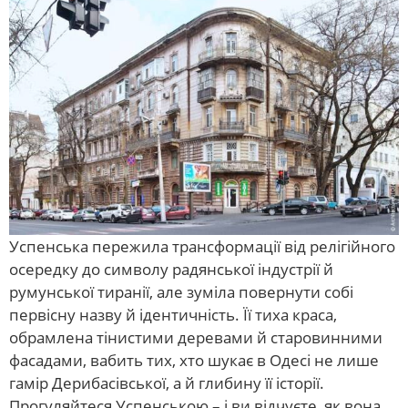
Успенська пережила трансформації від релігійного
осередку до символу радянської індустрії й
румунської тиранії, але зуміла повернути собі
первісну назву й ідентичність. Її тиха краса,
обрамлена тінистими деревами й старовинними
фасадами, вабить тих, хто шукає в Одесі не лише
гамір Дерибасівської, а й глибину її історії.
Прогуляйтеся Успенською – і ви відчуєте, як вона