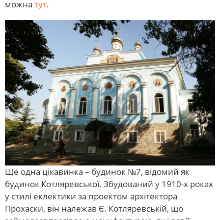
можна
тут
.
Ще одна цікавинка – будинок №7, відомий як
будинок Котляревської. Збудований у 1910-х роках
у стилі еклектики за проектом архітектора
Прохаски, він належав Є. Котляревській, що