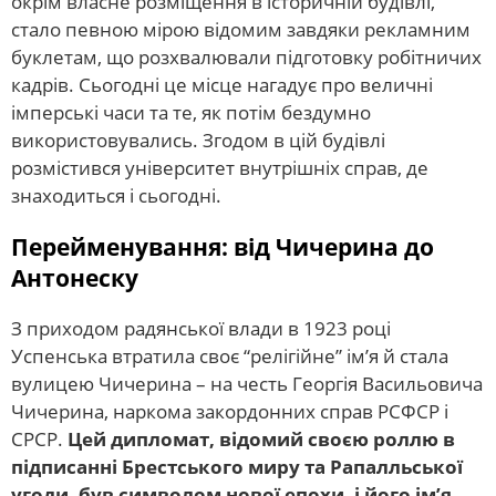
окрім власне розміщення в історичній будівлі,
стало певною мірою відомим завдяки рекламним
буклетам, що розхвалювали підготовку робітничих
кадрів. Сьогодні це місце нагадує про величні
імперські часи та те, як потім бездумно
використовувались. Згодом в цій будівлі
розмістився університет внутрішніх справ, де
знаходиться і сьогодні.
Перейменування: від Чичерина до
Антонеску
З приходом радянської влади в 1923 році
Успенська втратила своє “релігійне” ім’я й стала
вулицею Чичерина – на честь Георгія Васильовича
Чичерина, наркома закордонних справ РСФСР і
СРСР.
Цей дипломат, відомий своєю роллю в
підписанні Брестського миру та Рапалльської
угоди, був символом нової епохи, і його ім’я