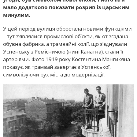
мало додатково показати розрив із царським
минулим.
У цей період вулиця обростала новими функціями
– тут з’являлися промислові об’єкти, як-от згадана
обувна фабрика, а трамвайні колії, що з’єднували
Успенську з Ремісничою (нині Канатна), стали її
артеріями. Фото 1919 року Костянтина Мангикяна
показує, як трамвай завертає з Успенської,
символізуючи рух міста до модернізації.