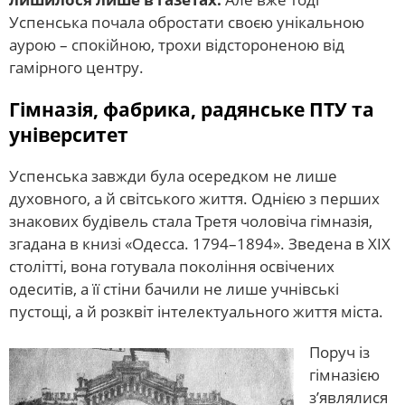
Успенська почала обростати своєю унікальною
аурою – спокійною, трохи відстороненою від
гамірного центру.
Гімназія, фабрика, радянське ПТУ та
університет
Успенська завжди була осередком не лише
духовного, а й світського життя. Однією з перших
знакових будівель стала Третя чоловіча гімназія,
згадана в книзі «Одесса. 1794–1894». Зведена в XIX
столітті, вона готувала покоління освічених
одеситів, а її стіни бачили не лише учнівські
пустощі, а й розквіт інтелектуального життя міста.
Поруч із
гімназією
з’являлися