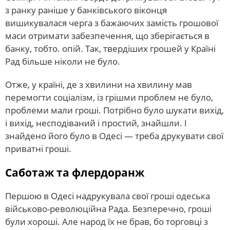
з ранку раніше у банківського віконця
вишикувалася черга з бажаючих замість грошової
маси отримати забезпечення, що зберігається в
банку, тобто. опій. Так, твердіших грошей у Країні
Рад більше ніколи не було.
Отже, у країні, де з хвилини на хвилину мав
перемогти соціалізм, із грішми проблем не було,
проблеми мали гроші. Потрібно було шукати вихід,
і вихід, несподіваний і простий, знайшли. І
знайдено його було в Одесі — треба друкувати свої
приватні гроші.
Саботаж та флердоранж
Першою в Одесі надрукувала свої гроші одеська
військово-революційна Рада. Безперечно, гроші
були хороші. Але народ їх не брав, бо торговці з