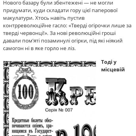
Нового базару були збентежені — не могли
придумати, куди складати гору цієї паперової
макулатури. Хтось навіть пустив
контрреволюційне гасло: «Тверді огірочки лише за
тверді червонці!». За нові революційні гроші
давали пом’яті позаминулі огірки, під які ніякий
самогон ні в яке горло не ліз.
Тоді у
місцевій