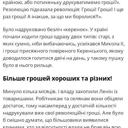
країною, або потихеньку друкуватимемо гроші?».
Резолюцію підказала революція: Гроші! Гроші! І ще
раз гроші! А інакше, за що ми боролися?!».
Було надруковано безліч «керенок». У країні
почали ходити гроші одразу двох типів: старі, з
яких сумно, ніби вибачаючись, усміхався Микола II,
і гроші присяжного повіреного Керенського, якому
доводилося голитися двічі на день, у такому пушку
було в нього рильце.
Більше грошей хороших та різних!
Минуло кілька місяців. І владу захопили Ленін із
товаришами. Робітникам та селянам вони обіцяли
достаток, тому насамперед у достатній кількості
надрукували вже свої революційні гроші. Але було
б смішно думати, що більшовики виявилися
єдиними, хто за відсутності влади не брав він всю