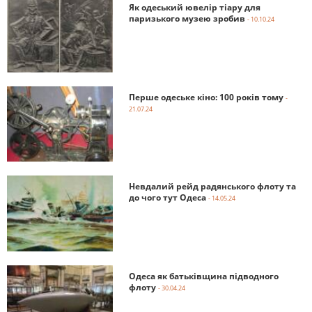
Як одеський ювелір тіару для
паризького музею зробив
- 10.10.24
Перше одеське кіно: 100 років тому
-
21.07.24
Невдалий рейд радянського флоту та
до чого тут Одеса
- 14.05.24
Одеса як батьківщина підводного
флоту
- 30.04.24