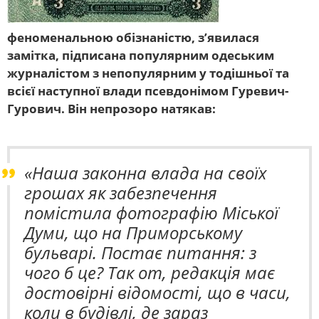
феноменальною обізнаністю, з’явилася
замітка, підписана популярним одеським
журналістом з непопулярним у тодішньої та
всієї наступної влади псевдонімом Гуревич-
Гурович. Він непрозоро натякав:
«Наша законна влада на своїх
грошах як забезпечення
помістила фотографію Міської
Думи, що на Приморському
бульварі. Постає питання: з
чого б це? Так от, редакція має
достовірні відомості, що в часи,
коли в будівлі, де зараз