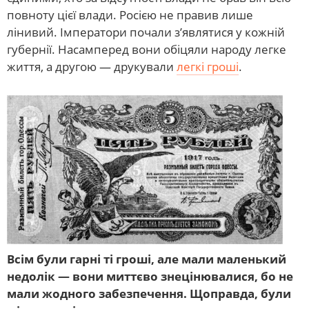
повноту цієї влади. Росією не правив лише
лінивий. Імператори почали з’являтися у кожній
губернії. Насамперед вони обіцяли народу легке
життя, а другою — друкували
легкі гроші
.
Всім були гарні ті гроші, але мали маленький
недолік — вони миттєво знецінювалися, бо не
мали жодного забезпечення. Щоправда, були