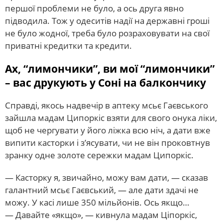
першої проблеми не було, а ось друга явно
підводила. Тож у одеситів надії на державні гроші
не було жодної, треба було розраховувати на свої
приватні кредитки та кредити.
Ах, “лимончики”, ви мої “лимончики”
– вас друкують у Соні на балкончику
Справді, якось надвечір в аптеку мсьє Гаєвського
зайшла мадам Ципоркіс взяти для свого онука ліки,
щоб не чергувати у його ліжка всю ніч, а дати вже
випити касторки і з’ясувати, чи не він проковтнув
зранку одне золоте сережки мадам Ципоркіс.
— Касторку я, звичайно, можу вам дати, — сказав
галантний мсьє Гаєвський, — але дати здачі не
можу. У касі лише 350 мільйонів. Ось якщо…
— Давайте «якщо», — кивнула мадам Ціпоркіс,