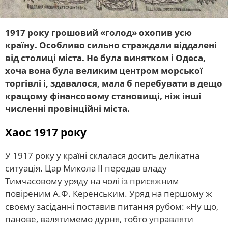
1917 року грошовий «голод» охопив усю
країну. Особливо сильно страждали віддалені
від столиці міста. Не була винятком і Одеса,
хоча вона була великим центром морської
торгівлі і, здавалося, мала б перебувати в дещо
кращому фінансовому становищі, ніж інші
численні провінційні міста.
Хаос 1917 року
У 1917 року у країні склалася досить делікатна
ситуація. Цар Микола II передав владу
Тимчасовому уряду на чолі із присяжним
повіреним А.Ф. Керенським. Уряд на першому ж
своєму засіданні поставив питання рубом: «Ну що,
панове, валятимемо дурня, тобто управляти