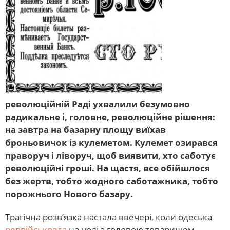
революційній Раді ухвалили безумовно
радикальне і, головне, революційне рішення:
на завтра на базарну площу виїхав
броньовичок із кулеметом. Кулемет озирався
праворуч і ліворуч, щоб виявити, хто саботує
революційні гроші. На щастя, все обійшлося
без жертв, тобто жодного саботажника, тобто
порожнього Нового базару.
Трагічна розв’язка настала ввечері, коли одеська
реввійськрада
на чолі з головою товаришем