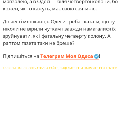
мавзолею, а в Одесі — біля четвертої колони, бо
кожен, як то кажуть, має свою святиню.
До честі мешканців Одеси треба сказати, що тут
ніколи не вірили чуткам і завжди намагалися їх
зруйнувати, як і фатальну четверту колону. А
раптом газета таки не бреше?
Підпишіться на
Телеграм Моя Одеса
!
ЕСЛИ ВЫ НАШЛИ ОПЕЧАТКУ НА САЙТЕ, ВЫДЕЛИТЕ ЕЕ И НАЖМИТЕ CTRL+ENTER