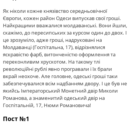
Як ніколи кожне князівство середньовічної
Європи, кожен район Одеси випускав свої гроші.
Найкращими вважалися молдаванські. Вони йшли,
скажімо, до пересипських за курсом один до двох. І
це зрозуміло, адже гроші, надруковані на
Молдаванці (Госпітальна, 17), відрізнялися
яскравістю фарб, витонченістю оформлення та
переконливим хрускотом. На такому тлі
революційні рублі явно програвали і їх брали
вкрай неохоче. Але головне, одеські гроші таки
забезпечувалися всім надбанням двору. І це був не
якийсь Імператорський Монетний двір Миколи
Романова, а знаменитий одеський двір на
Госпітальній, 17, Нюми Романовича!
Пост №1