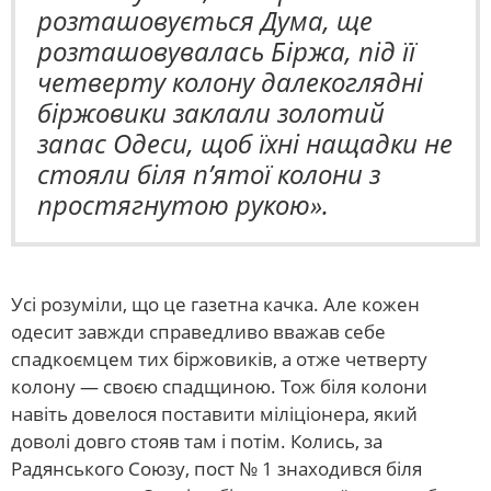
розташовується Дума, ще
розташовувалась Біржа, під її
четверту колону далекоглядні
біржовики заклали золотий
запас Одеси, щоб їхні нащадки не
стояли біля п’ятої колони з
простягнутою рукою».
Усі розуміли, що це газетна качка. Але кожен
одесит завжди справедливо вважав себе
спадкоємцем тих біржовиків, а отже четверту
колону — своєю спадщиною. Тож біля колони
навіть довелося поставити міліціонера, який
доволі довго стояв там і потім. Колись, за
Радянського Союзу, пост № 1 знаходився біля