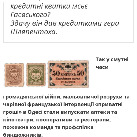
кредитні квитки мсьє
Гаєвського?
Здачу він дав кредитками гера
Шляпентоха.
Так у смутні
часи
громадянської війни, мальовничої розрухи та
чарівної французької інтервенції «приватні
гроші» в Одесі стали випускати аптеки та
кінотеатри, кооперативи та ресторани,
пожежна команда та профспілка
биндюжників.