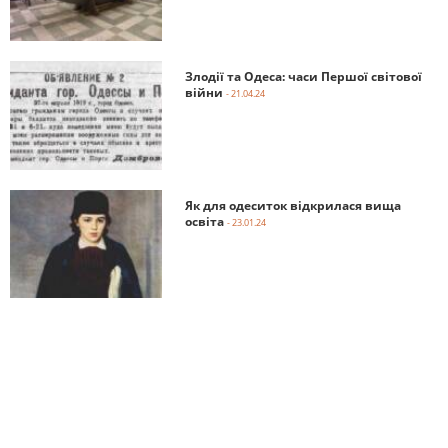
Злодії та Одеса: часи Першої світової
війни
- 21.04.24
Як для одеситок відкрилася вища
освіта
- 23.01.24