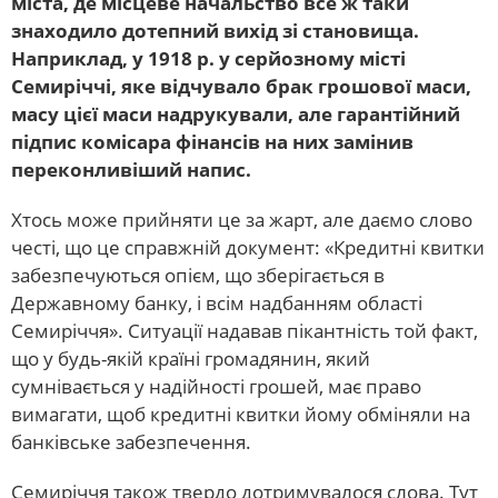
міста, де місцеве начальство все ж таки
знаходило дотепний вихід зі становища.
Наприклад, у 1918 р. у серйозному місті
Семиріччі, яке відчувало брак грошової маси,
масу цієї маси надрукували, але гарантійний
підпис комісара фінансів на них замінив
переконливіший напис.
Хтось може прийняти це за жарт, але даємо слово
честі, що це справжній документ: «Кредитні квитки
забезпечуються опієм, що зберігається в
Державному банку, і всім надбанням області
Семиріччя». Ситуації надавав пікантність той факт,
що у будь-якій країні громадянин, який
сумнівається у надійності грошей, має право
вимагати, щоб кредитні квитки йому обміняли на
банківське забезпечення.
Семиріччя також твердо дотримувалося слова. Тут