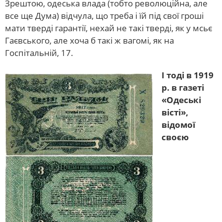
Зрештою, одеська влада (тобто революційна, але
все ще Дума) відчула, що треба і їй під свої гроші
мати тверді гарантії, нехай не такі тверді, як у мсьє
Гаєвського, але хоча б такі ж вагомі, як на
Госпітальній, 17.
І тоді в 1919
р. в газеті
«Одеські
вісті»,
відомої
своєю