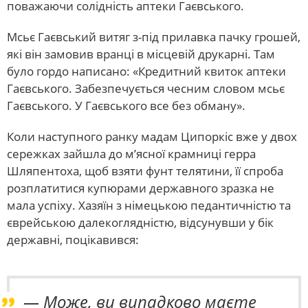
поважаючи солідність аптеки Гаєвського.
Мсьє Гаєвський витяг з-під прилавка пачку грошей,
які він замовив вранці в місцевій друкарні. Там
було гордо написано: «Кредитний квиток аптеки
Гаєвського. Забезпечується чесним словом мсьє
Гаєвського. У Гаєвського все без обману».
Коли наступного ранку мадам Ципоркіс вже у двох
сережках зайшла до м’ясної крамниці герра
Шляпентоха, щоб взяти фунт телятини, її спроба
розплатитися купюрами державного зразка не
мала успіху. Хазяїн з німецькою педантичністю та
єврейською далекоглядністю, відсунувши у бік
державні, поцікавився:
— Може, ви випадково маєте