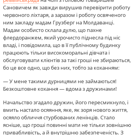
Сановичем як завжди вирушив перевірити роботу
червоного ліхтаря, а заразом і роботу освяченого
ним закладу мадам Грузберг на Молдаванці.
Мадам особисто склала дулю, що пахне
флердоранжем, який урочисто піднесла під ніс
владі, і повідомила, що в її публічному будинку
працюють тільки високоморальні дівчата і
обслуговувати клієнтів за такі гроші не збираються,
бо це все одно, що без них, тобто за коханням:
— У мене такими дурницями не займаються!
Безкоштовне кохання — вдома з дружинами!
Начальство згадало дружин, його пересмикнуло, і
вмить настало осяяння, яке, як зоря нового життя,
осяяло обличчя стурбованих ленінців. Стало
ясніше, що гроші повинні мати не тільки зовнішню
привабливість, а й внутрішню забезпеченість. З