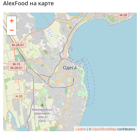
AlexFood на карте
+
−
Leaflet
| ©
OpenStreetMap
contributors