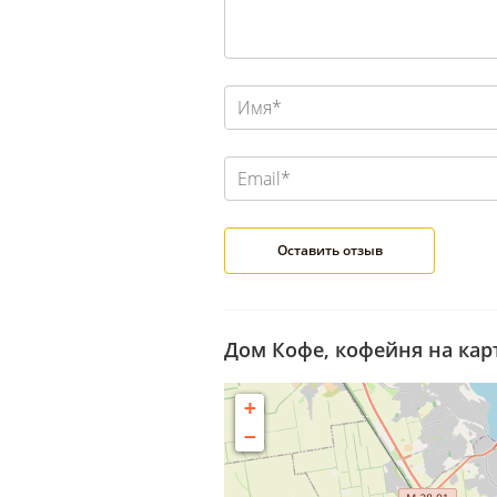
Дом Кофе, кофейня на кар
+
−