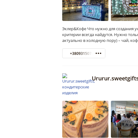
Эклер&Кофе Что нужно для создания у
критерии всегда найдутся. Нужно толь
актуально в холодную пору) – чай, коф
+380931507809
Ururur.sweetgif