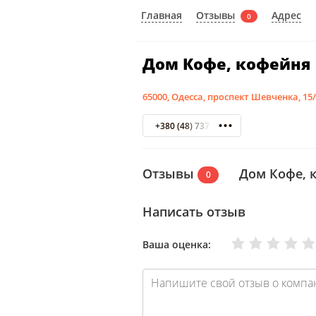
Отзывы
Главная
Адрес
0
Дом Кофе, кофейня
65000, Одесса, проспект Шевченка, 15
+380 (48) 7377813
Отзывы
Дом Кофе, 
0
Написать отзыв
Очень плохо
Нормально
Плохо
Хорошо
Отлично
Ваша оценка: