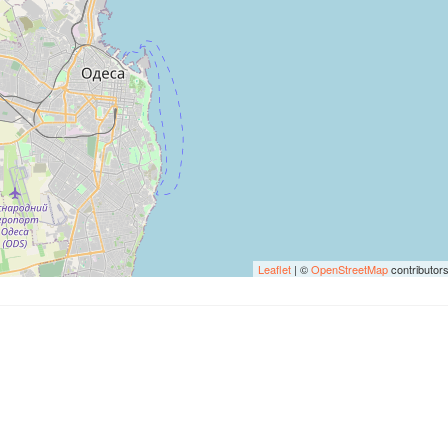
Leaflet
| ©
OpenStreetMap
contributor