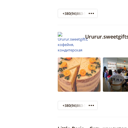
+380(94)863-57-37
Ururur.sweetgif
+380(94)863-57-37