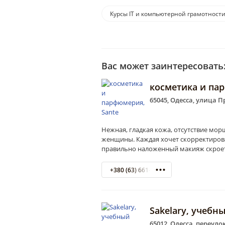
Курсы IT и компьютерной грамотност
Вас может заинтересовать
косметика и па
65045, Одесса, улица П
Нежная, гладкая кожа, отсутствие мо
женщины. Каждая хочет скорректирова
правильно наложенный макияж скроет 
+380 (63) 661-95-70
Sakelary, учебн
65012, Одесса, переуло