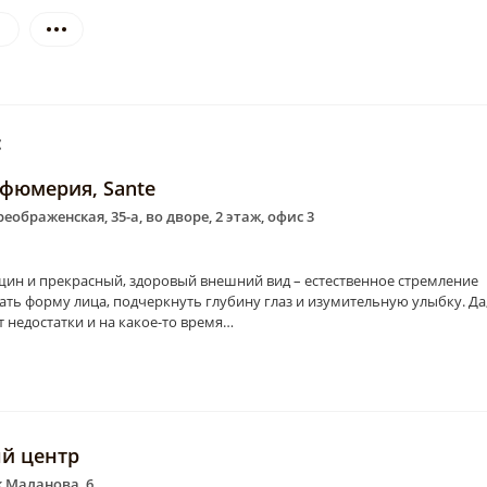
и
:
рфюмерия, Sante
реображенская, 35-а, во дворе, 2 этаж, офис 3
рщин и прекрасный, здоровый внешний вид – естественное стремление
ть форму лица, подчеркнуть глубину глаз и изумительную улыбку. Да
недостатки и на какое-то время…
ый центр
к Маланова, 6