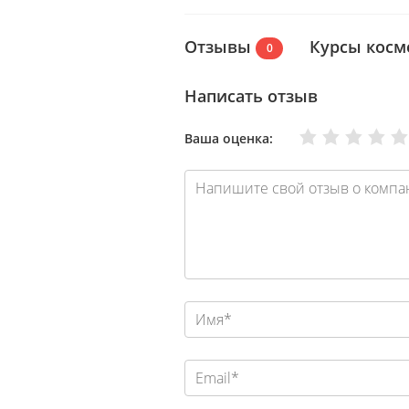
Отзывы
Курсы косм
0
Написать отзыв
Очень плохо
Нормально
Плохо
Хорошо
Отлично
Ваша оценка: