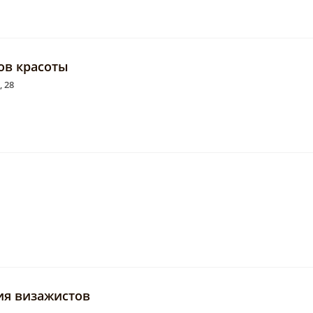
ов красоты
 28
ния визажистов