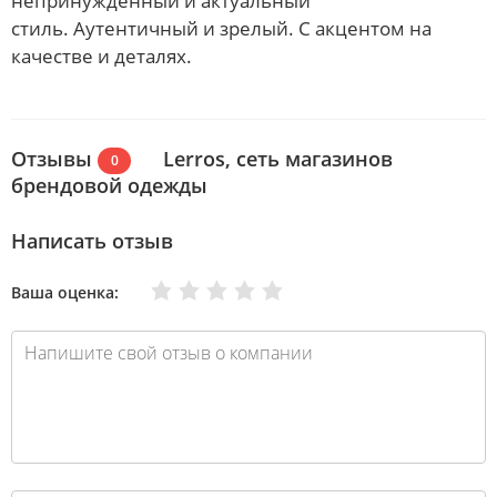
непринужденный и актуальный
стиль. Аутентичный и зрелый. С акцентом на
качестве и деталях.
Отзывы
Lerros, сеть магазинов
0
брендовой одежды
Написать отзыв
Очень плохо
Нормально
Плохо
Хорошо
Отлично
Ваша оценка: