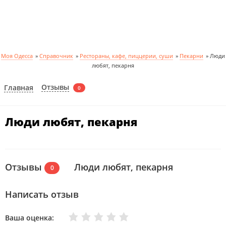
Моя Одесса
»
Справочник
»
Рестораны, кафе, пиццерии, суши
»
Пекарни
»
Люди
любят, пекарня
Отзывы
Главная
0
Люди любят, пекарня
Отзывы
Люди любят, пекарня
0
Написать отзыв
Очень плохо
Нормально
Плохо
Хорошо
Отлично
Ваша оценка: