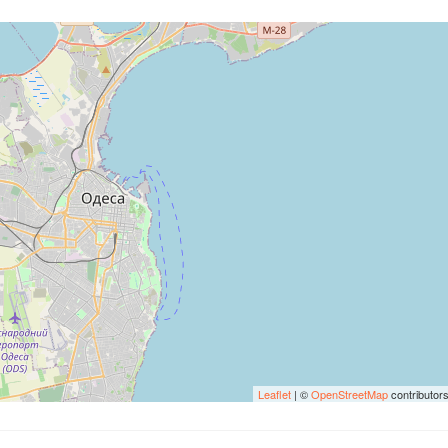
Leaflet
| ©
OpenStreetMap
contributor