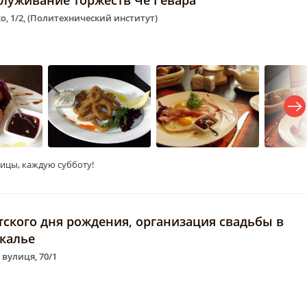
служивание торжеств Че Гевара
о, 1/2, (Политехнический институт)
ицы, каждую субботу!
тского дня рождения, организация свадьбы в
ркалье
 вулиця, 70/1