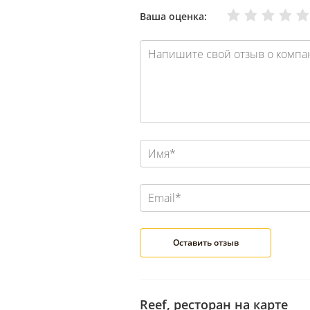
Очень плохо
Нормально
Плохо
Хорошо
Отлично
Ваша оценка:
Reef, ресторан на карте