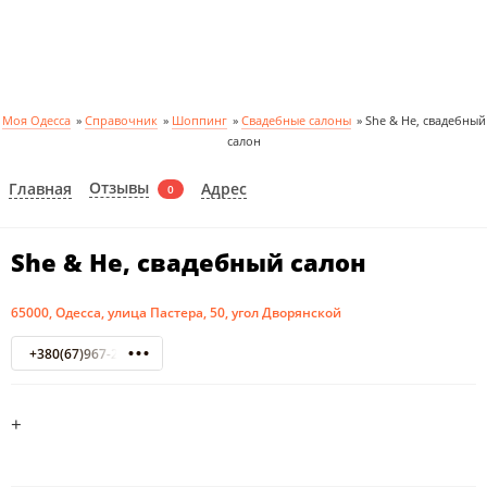
Моя Одесса
»
Справочник
»
Шоппинг
»
Свадебные салоны
»
She & He, свадебный
салон
Отзывы
Главная
Адрес
0
She & He, свадебный салон
65000, Одесса, улица Пастера, 50, угол Дворянской
+380(67)967-20-27
+