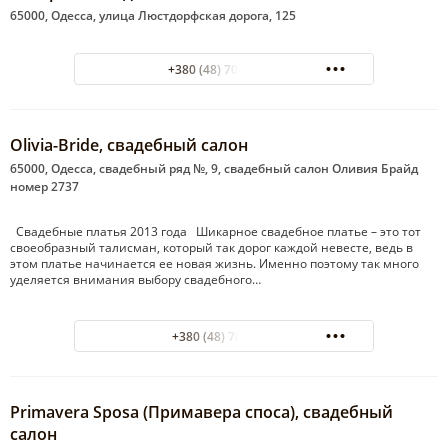
65000, Одесса, улица Люстдорфская дорога, 125
+380 (48) 70-290-70
Olivia-Bride, свадебный салон
65000, Одесса, свадебный ряд №, 9, свадебный салон Оливия Брайд
номер 2737
Свадебные платья 2013 года Шикарное свадебное платье – это тот
своеобразный талисман, который так дорог каждой невесте, ведь в
этом платье начинается ее новая жизнь. Именно поэтому так много
уделяется внимания выбору свадебного…
+380 (48) 7062149
Primavera Sposa (Примавера споса), свадебный
салон