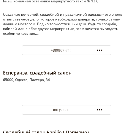
№ 28, конечная остановка маршрутного такси № 127,
Создание вечерней, свадебной и праздничной одежды – это очень
ответственное дело, которое необходимо доверять, только самым
лучшим мастерам. Ведь в торжественный день будь то свадьба,
юбилей или любое другое мероприятие, всем хочется выглядеть
особенно красиво….
+380(67)715-22-96
Есперанза, свадебный салон
65000, Одесса, Пастера, 34
+
+380 (93) 104-83-63
Свадебный салон Papilio ( Папилио)