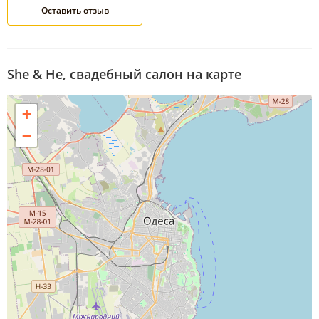
She & He, свадебный салон на карте
+
−