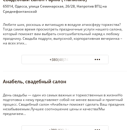
65014, Одесса, улица Семинарская, 26/28, Напротив ВТЦ на
Среднефонтанской
Любите шик, роскошь и витающую в воздухе атмосферу торжества?
Тогда самое время просмотреть праздничные услуги нашего салона,
который поможет вам выбрать сногсшибательный наряд к любому
празднику. Свадьба подруги, выпускной, корпоративная вечеринка –
на всех этих…
+380(48)743-61-03
Анабель, свадебный салон
День свадьбы — один из самых важных и торжественных в жизниНо
подготовка к нему представляет собой не менее важный и приятный
процесс. Свадебный салон «Анабель» поможет сделать Ваш праздник
незабываемым.Лучшее соотношение цены и качества!Мы
предлагаем…