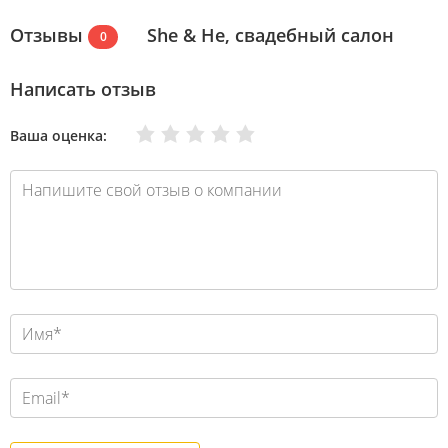
Отзывы
She & He, свадебный салон
0
Написать отзыв
Очень плохо
Нормально
Плохо
Хорошо
Отлично
Ваша оценка: