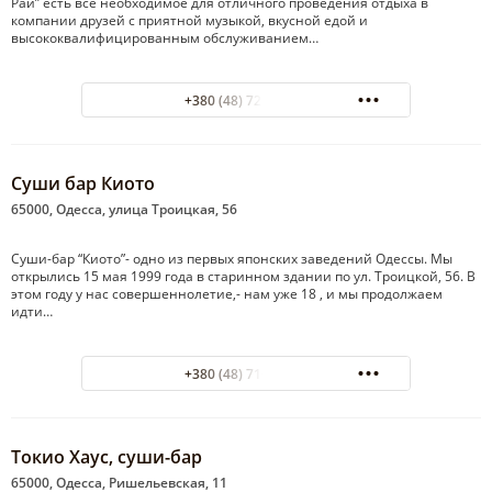
Рай” есть все необходимое для отличного проведения отдыха в
компании друзей с приятной музыкой, вкусной едой и
высококвалифицированным обслуживанием…
+380 (48) 725-02-02
Суши бар Киото
65000, Одесса, улица Троицкая, 56
Суши-бар “Киото”- одно из первых японских заведений Одессы. Мы
открылись 15 мая 1999 года в старинном здании по ул. Троицкой, 56. В
этом году у нас совершеннолетие,- нам уже 18 , и мы продолжаем
идти…
+380 (48) 716-55-99
Токио Хаус, суши-бар
65000, Одесса, Ришельевская, 11