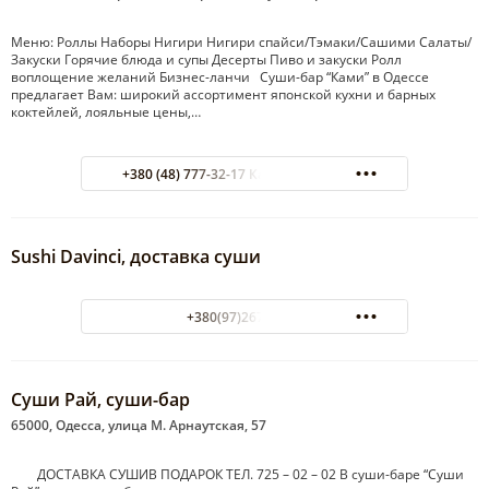
Меню: Роллы Наборы Нигири Нигири спайси/Тэмаки/Сашими Салаты/
Закуски Горячие блюда и супы Десерты Пиво и закуски Ролл
воплощение желаний Бизнес-ланчи Суши-бар “Ками” в Одессе
предлагает Вам: широкий ассортимент японской кухни и барных
коктейлей, лояльные цены,…
+380 (48) 777-32-17 Ками на Гагарина
Sushi Davinci, доставка суши
+380(97)267-18-18
Суши Рай, суши-бар
65000, Одесса, улица М. Арнаутская, 57
ДОСТАВКA СУШИВ ПОДАРОК ТЕЛ. 725 – 02 – 02 В суши-баре “Суши