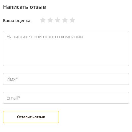
Написать отзыв
Очень плохо
Нормально
Плохо
Хорошо
Отлично
Ваша оценка: