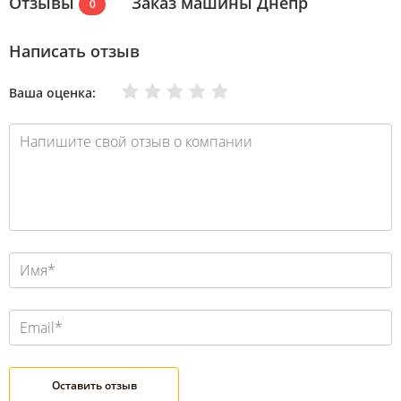
Отзывы
Заказ машины Днепр
0
Написать отзыв
Очень плохо
Нормально
Плохо
Хорошо
Отлично
Ваша оценка: