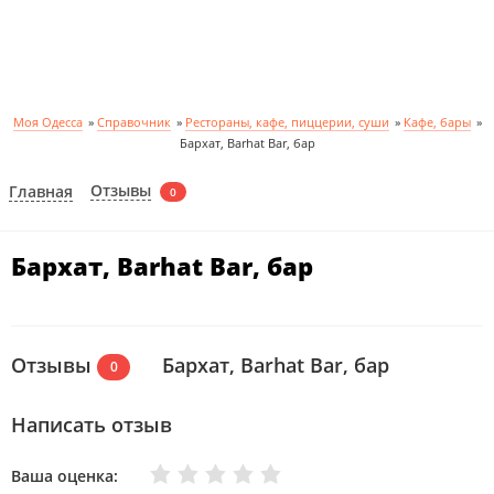
Моя Одесса
»
Справочник
»
Рестораны, кафе, пиццерии, суши
»
Кафе, бары
»
Бархат, Barhat Bar, бар
Отзывы
Главная
0
Бархат, Barhat Bar, бар
Отзывы
Бархат, Barhat Bar, бар
0
Написать отзыв
Очень плохо
Нормально
Плохо
Хорошо
Отлично
Ваша оценка: