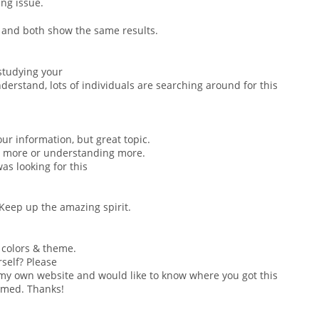
ing issue.
rs and both show the same results.
 studying your
derstand, lots of individuals are searching around for this
ur information, but great topic.
g more or understanding more.
as looking for this
Keep up the amazing spirit.
t colors & theme.
rself? Please
e my own website and would like to know where you got this
amed. Thanks!