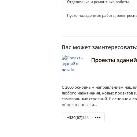
Отделочные и ремонтные работы
Пуско-наладочные работы, электрос
Вас может заинтересовать
Проекты зданий
С 2005 основным направлением нашей 
любого назначения, новых проектов и
самовольных строений. В основном эт
общественные и…
+380(67)558-94-84