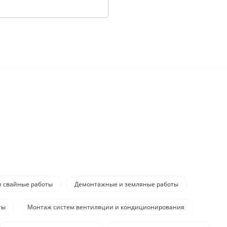
и свайные работы
Демонтажные и земляные работы
ты
Монтаж систем вентиляции и кондиционирования