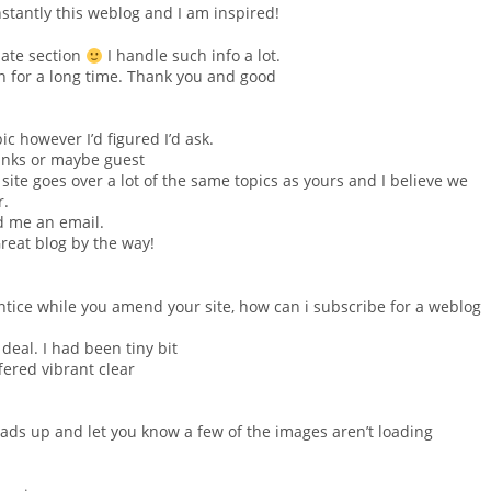
nstantly this weblog and I am inspired!
imate section
I handle such info a lot.
on for a long time. Thank you and good
ic however I’d figured I’d ask.
links or maybe guest
 site goes over a lot of the same topics as yours and I believe we
r.
nd me an email.
Great blog by the way!
rentice while you amend your site, how can i subscribe for a weblog
eal. I had been tiny bit
fered vibrant clear
eads up and let you know a few of the images aren’t loading