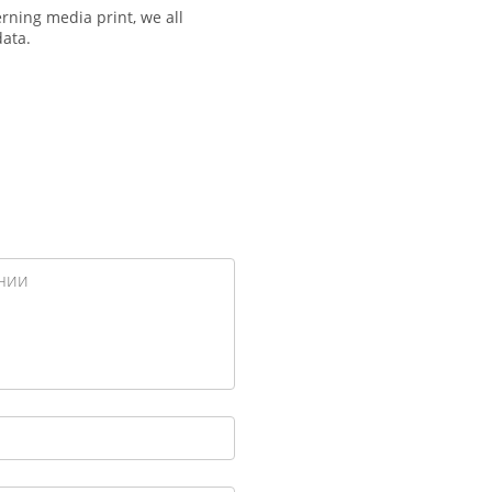
erning media print, we all
data.