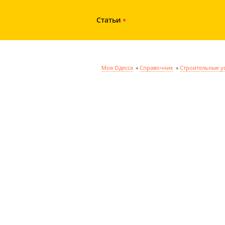
Статьи
Моя Одесса
»
Справочник
»
Строительные у