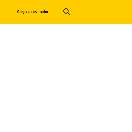
Додати компанію