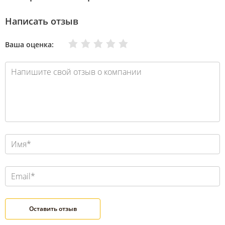
Написать отзыв
Очень плохо
Нормально
Плохо
Хорошо
Отлично
Ваша оценка: