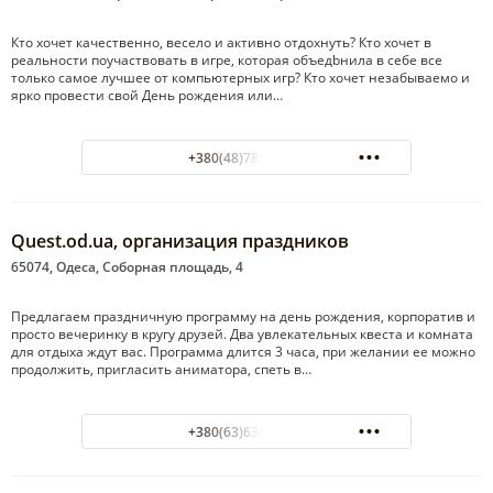
Кто хочет качественно, весело и активно отдохнуть? Кто хочет в
реальности поучаствовать в игре, которая объедbнила в себе все
только самое лучшее от компьютерных игр? Кто хочет незабываемо и
ярко провести свой День рождения или…
+380(48)788-85-55
Quest.od.ua, организация праздников
65074, Одеса, Соборная площадь, 4
Предлагаем праздничную программу на день рождения, корпоратив и
просто вечеринку в кругу друзей. Два увлекательных квеста и комната
для отдыха ждут вас. Программа длится 3 часа, при желании ее можно
продолжить, пригласить аниматора, спеть в…
+380(63)636-35-64