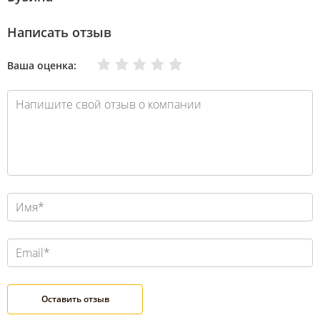
Написать отзыв
Очень плохо
Нормально
Плохо
Хорошо
Отлично
Ваша оценка: