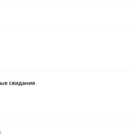
рые свидания
я