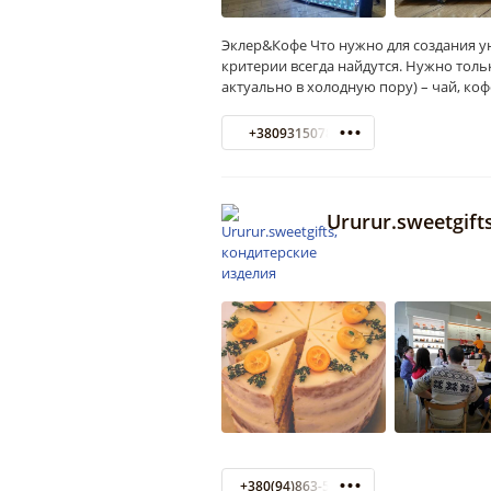
Эклер&Кофе Что нужно для создания у
критерии всегда найдутся. Нужно толь
актуально в холодную пору) – чай, коф
+380931507809
Ururur.sweetgif
+380(94)863-57-37