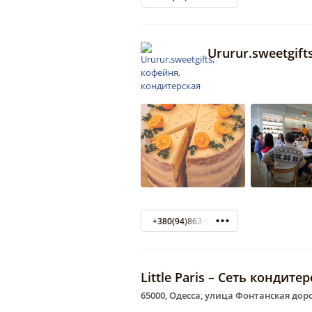
Ururur.sweetgif
+380(94)863-57-37
Little Paris – Сеть кондит
65000, Одесса, улица Фонтанская доро