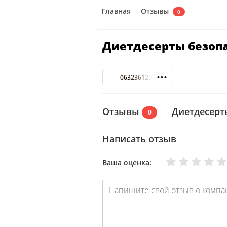
Отзывы
Главная
0
Диетдесерты безоп
0632361251
Отзывы
Диетдесерт
0
Написать отзыв
Очень плохо
Нормально
Плохо
Хорошо
Отлично
Ваша оценка: