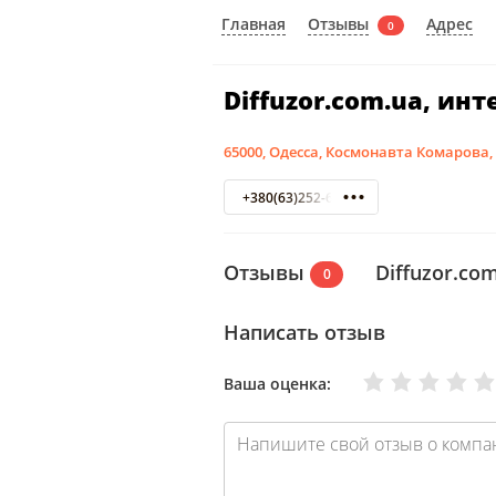
Отзывы
Главная
Адрес
0
Diffuzor.com.ua, ин
65000, Одесса, Космонавта Комарова,
+380(63)252-65-55
Отзывы
Diffuzor.co
0
Написать отзыв
Очень плохо
Нормально
Плохо
Хорошо
Отлично
Ваша оценка: