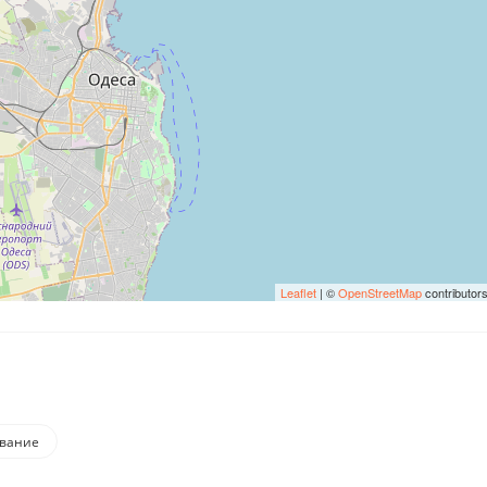
Leaflet
| ©
OpenStreetMap
contributor
ование