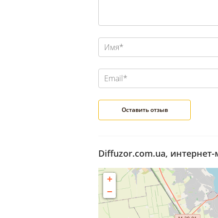
Diffuzor.com.ua, интернет-
+
−