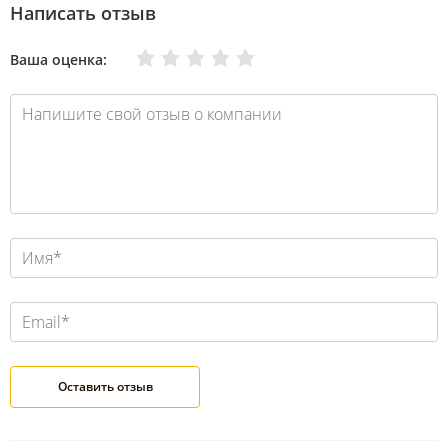
Написать отзыв
Очень плохо
Нормально
Плохо
Хорошо
Отлично
Ваша оценка: