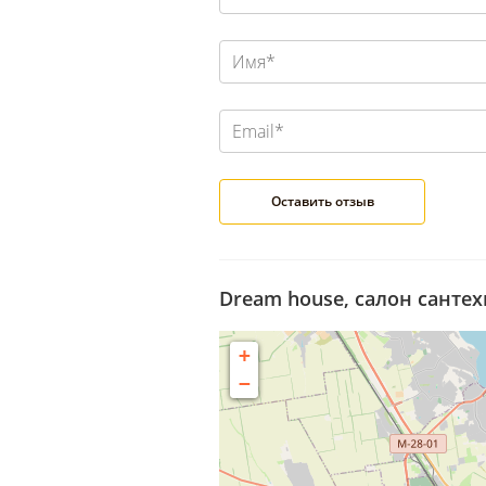
Dream house, салон сантех
+
−