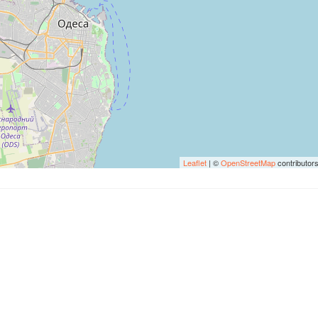
Leaflet
| ©
OpenStreetMap
contributor