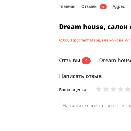
Отзывы
Главная
Адрес
0
Dream house, салон
65000, Проспект Маршала жукова, 4/4
Отзывы
Dream house
0
Написать отзыв
Очень плохо
Нормально
Плохо
Хорошо
Отлично
Ваша оценка: