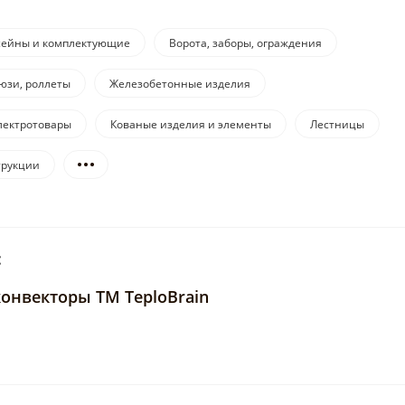
сейны и комплектующие
Ворота, заборы, ограждения
юзи, роллеты
Железобетонные изделия
лектротовары
Кованые изделия и элементы
Лестницы
трукции
:
онвекторы ТМ TeploBrain