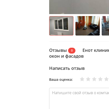
Отзывы
Енот клинин
0
окон и фасадов
Написать отзыв
Очень плохо
Нормально
Плохо
Хорошо
Отлично
Ваша оценка: