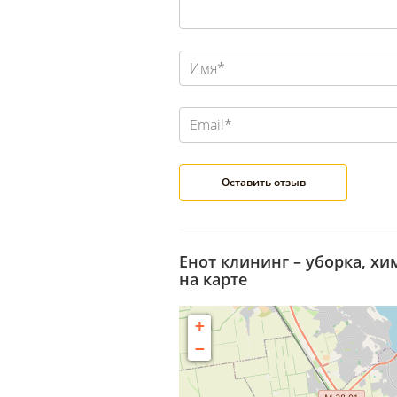
Енот клининг – уборка, хи
на карте
+
−