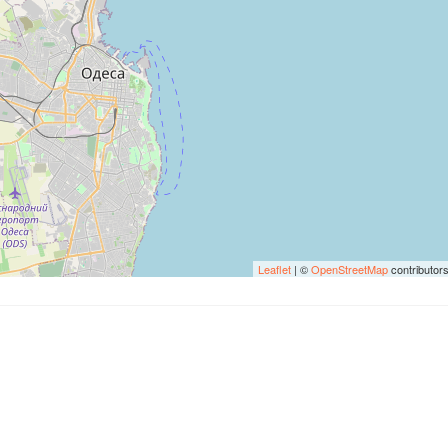
Leaflet
| ©
OpenStreetMap
contributor