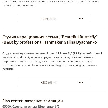
Шугаринг: современное и высокоэффективное решение проблемы
нежелательных волос.
+380(93)540-08-00
Студия наращивания ресниц “Beautiful Butterfly”
(B&B) by professional lashmaker Galina Dyachenko
Студия наращивания ресниц “Beautiful Butterfly” (B&B) by professional
lashmaker Galina Dyachenko предоставляет услуги качественного
наращивания ресниц по доступным ценам с использованием
материалов класса Премиум и Люкс! Будьте красивы до кончиков
ресниц!
+380 (63) 47 89 130
Elos center, лазерная эпиляции
65000, Одесса, проспект Шевченко, 6/5