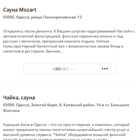
Сауна Mozart
65000, Одесса, улица Ланжероновская, 13
Открылись после ремонта. К Вашим услугам подогреваемый бассейн с
автоматической фильтрацией, финская парилочка можно и под
русскую с веничком, прекрасная комната отдыха, теплые
полы,просторный банкетный зал с возможностью заказа блюд и
напитков в ресторане, банные…
+380 (67) 48 41 908
Чайка, сауна
65000, Одесса, Золотой берег, 8, Киевский район, 16-я ст. Большого
Фонтана
Хорошая баня в Одессе – это не просто парная, а комплекс, который
может предложить своим посетителям широчайший спектр услуг и
высокий уровень сервиса. “Чайка” оборудована мощной финской
парной, в которую хочется возвращаться снова и снова….