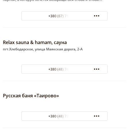
+380 (67) 718-49-00
Relax sauna & hamam, сауна
пгт.Хлебодарское, улица Маякская дорога, 2-А
+380 (48) 740-14-24
Русская баня «Таирово»
+380 (48) 735-94-47