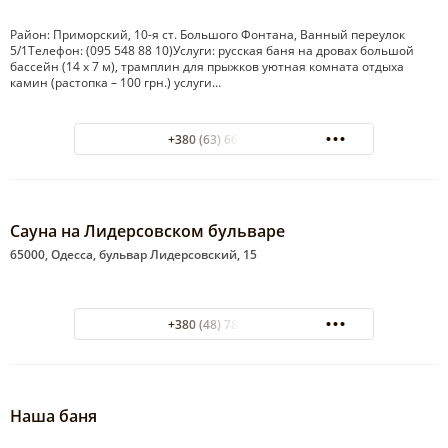
Район: Приморский, 10-я ст. Большого Фонтана, Ванный переулок
5/1Телефон: (095 548 88 10)Услуги: русская баня на дровах большой
бассейн (14 х 7 м), трамплин для прыжков уютная комната отдыха
камин (растопка – 100 грн.) услуги…
+380 (63) 668-17-18
Сауна на Лидерсовском бульваре
65000, Одесса, бульвар Лидерсовский, 15
+380 (48) 784-85-65
Наша баня