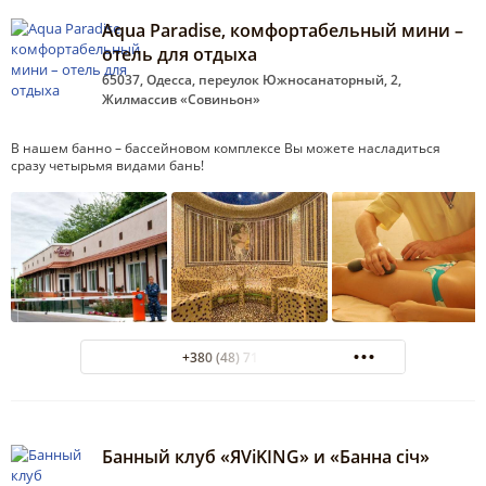
Aqua Paradise, комфортабельный мини –
отель для отдыха
65037, Одесса, переулок Южносанаторный, 2,
Жилмассив «Совиньон»
В нашем банно – бассейновом комплексе Вы можете насладиться
сразу четырьмя видами бань!
+380 (48) 718-85-54
Банный клуб «ЯViKING» и «Банна сiч»