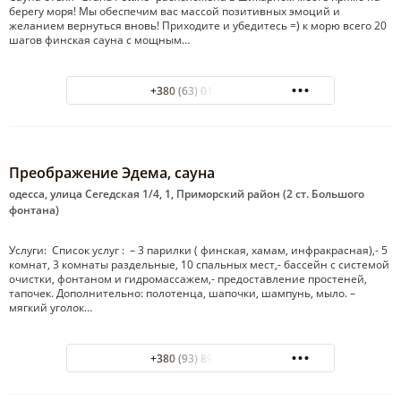
берегу моря! Мы обеспечим вас массой позитивных эмоций и
желанием вернуться вновь! Приходите и убедитесь =) к морю всего 20
шагов финская сауна c мощным…
+380 (63) 013-38-89
Преображение Эдема, сауна
одесса, улица Сегедская 1/4, 1, Приморский район (2 ст. Большого
фонтана)
Услуги: Список услуг : – 3 парилки ( финская, хамам, инфракрасная),- 5
комнат, 3 комнаты раздельные, 10 спальных мест,- бассейн с системой
очистки, фонтаном и гидромассажем,- предоставление простеней,
тапочек. Дополнительно: полотенца, шапочки, шампунь, мыло. –
мягкий уголок…
+380 (93) 891-96-81