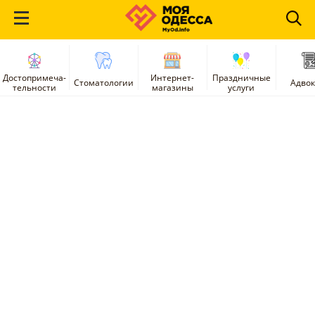
Достопримеча-
Интернет-
Праздничные
Стоматологии
Адво
тельности
магазины
услуги