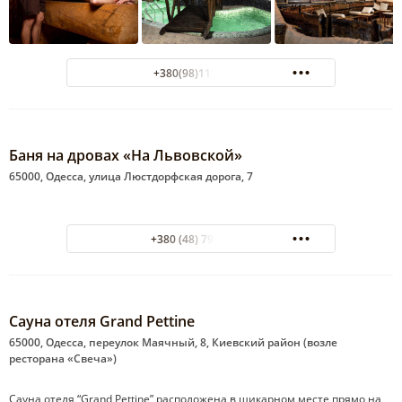
+380(98)111-79-79
Баня на дровах «На Львовской»
65000, Одесса, улица Люстдорфская дорога, 7
+380 (48) 795-12-64
Сауна отеля Grand Pettine
65000, Одесса, переулок Маячный, 8, Киевский район (возле
ресторана «Свеча»)
Сауна отеля “Grand Pettine” расположена в шикарном месте прямо на