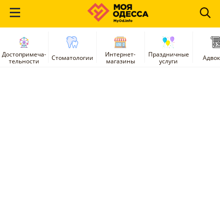
Достопримеча-
Интернет-
Праздничные
Стоматологии
Адво
тельности
магазины
услуги