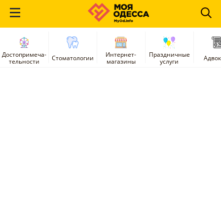
Достопримеча-
Интернет-
Праздничные
Стоматологии
Адво
тельности
магазины
услуги