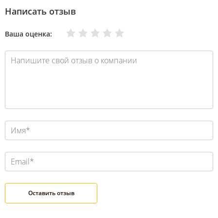
Написать отзыв
Очень плохо
Нормально
Плохо
Хорошо
Отлично
Ваша оценка: