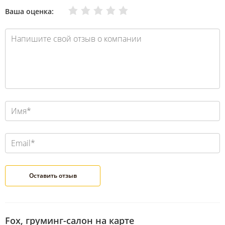
Очень плохо
Нормально
Плохо
Хорошо
Отлично
Ваша оценка:
Fox, груминг-салон на карте