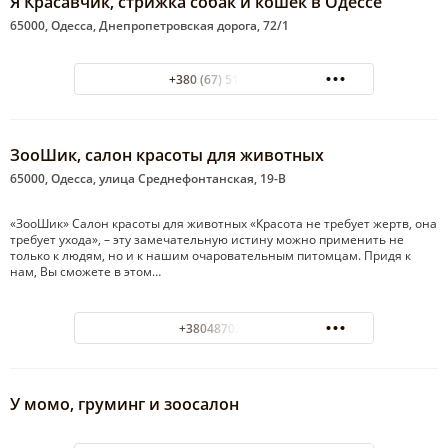
Я Красавчик, стрижка собак и кошек в Одессе
65000, Одесса, Днепропетровская дорога, 72/1
+380 (67) 518 74 70
ЗооШик, салон красоты для животных
65000, Одесса, улица Среднефонтанская, 19-В
«ЗооШик» Салон красоты для животных «Красота не требует жертв, она
требует ухода», – эту замечательную истину можно применить не
только к людям, но и к нашим очаровательным питомцам. Придя к
нам, Вы сможете в этом…
+380487021011
У момо, груминг и зоосалон